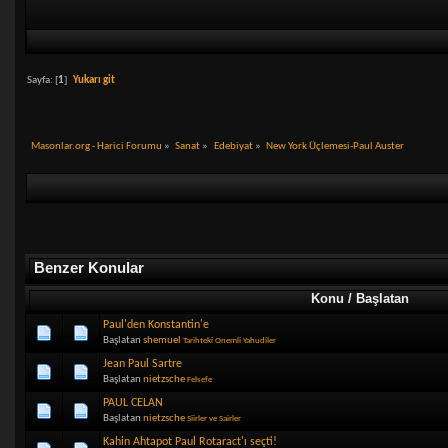
Sayfa: [
1
]
Yukarı git
Masonlar.org - Harici Forumu
»
Sanat
»
Edebiyat
»
New York Üçlemesi-Paul Auster
Benzer Konular
Konu / Başlatan
Paul'den Konstantin'e
Başlatan
shemuel
Tarihteki Onemli Yahudiler
Jean Paul Sartre
Başlatan
nietzsche
Felsefe
PAUL CELAN
Başlatan
nietzsche
Siirler ve Sairler
Kahin Ahtapot Paul Rotaract'ı seçti!