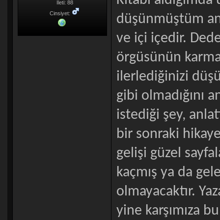
Kitabı aldığımda
İleti: 88
Cinsiyet:
düşünmüştüm anca
ve içi içedir. Ded
örgüsünün karmaşı
ilerlediğinizi dü
gibi olmadığını 
istediği şey, anla
bir sonraki hikay
gelişi güzel sayfa
kaçmış ya da gel
olmayacaktır. Yaza
yine karşımıza b