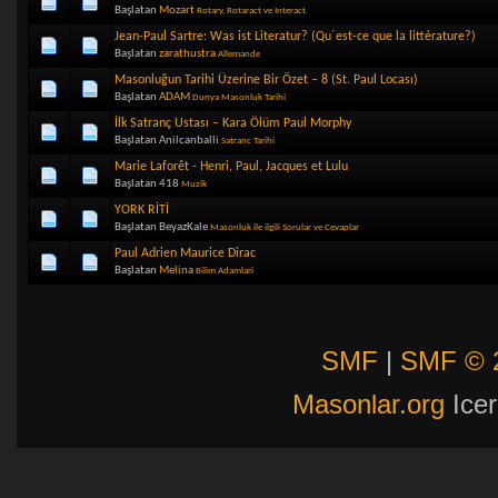
Başlatan
Mozart
Rotary, Rotaract ve Interact
Jean-Paul Sartre: Was ist Literatur? (Qu´est-ce que la littérature?)
Başlatan
zarathustra
Allemande
Masonluğun Tarihi Üzerine Bir Özet – 8 (St. Paul Locası)
Başlatan
ADAM
Dunya Masonluk Tarihi
İlk Satranç Ustası – Kara Ölüm Paul Morphy
Başlatan Anilcanballi
Satranc Tarihi
Marie Laforêt - Henri, Paul, Jacques et Lulu
Başlatan 418
Muzik
YORK RİTİ
Başlatan BeyazKale
Masonluk ile ilgili Sorular ve Cevaplar
Paul Adrien Maurice Dirac
Başlatan
Melina
Bilim Adamlari
SMF
|
SMF © 
Masonlar.org
Icer