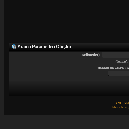
Arama Parametleri Oluştur
Kelime(ler):
Örnek
Go
Istanbul`un Plaka Ko
SMF
|
SM
Masonlar.or