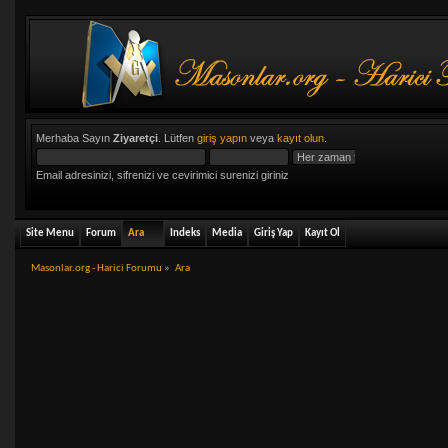
Merhaba Sayın
Ziyaretçi
. Lütfen
giriş yapın
veya
kayıt olun
.
Email adresinizi, sifrenizi ve cevirimici surenizi giriniz
Site Menu
Forum
Ara
Indeks
Media
Giriş Yap
Kayıt Ol
Masonlar.org - Harici Forumu
»
Ara