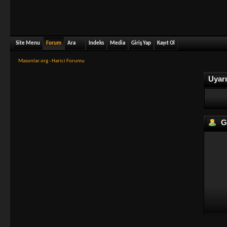
Site Menu
Forum
Ara
Indeks
Media
Giriş Yap
Kayıt Ol
Masonlar.org - Harici Forumu
Uyarı
Gi