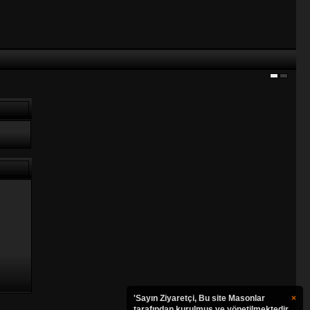
'Sayın Ziyaretçi, Bu site Masonlar
×
tarafından kurulmuş ve yönetilmektedir.