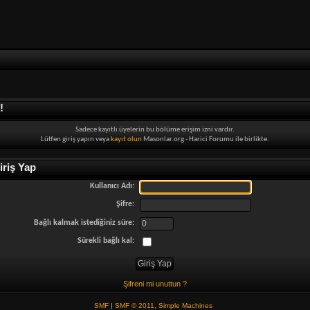
!
Sadece kayıtlı üyelerin bu bölüme erişim izni vardır.
Lütfen giriş yapın veya
kayıt olun
Masonlar.org - Harici Forumu ile birlikte.
riş Yap
Kullanıcı Adı:
Şifre:
Bağlı kalmak istediğiniz süre:
Sürekli bağlı kal:
Şifreni mi unuttun ?
SMF
|
SMF © 2011
,
Simple Machines