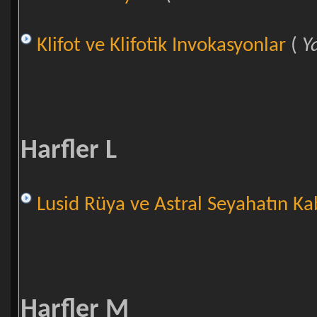
Klifot ve Klifotik Invokasyonlar
(
Y
Harfler L
Lusid Rüya ve Astral Seyahatın Ka
Harfler M