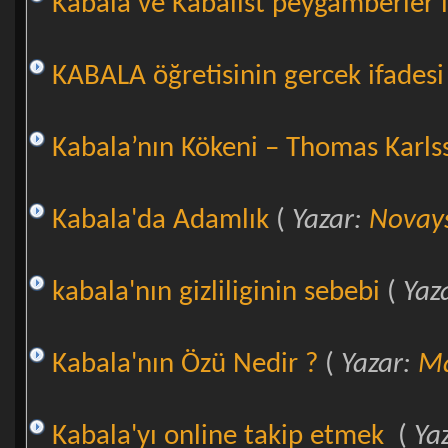
Kabala ve Kabalist peygamberler ile
KABALA öğretisinin gercek ifadesi
Kabala’nın Kökeni – Thomas Karls
Kabala'da Adamlık
(
Yazar:
Novay
kabala'nın gizliliginin sebebi
(
Yaz
Kabala'nın Özü Nedir ?
(
Yazar:
Ma
Kabala'yı online takip etmek
(
Ya