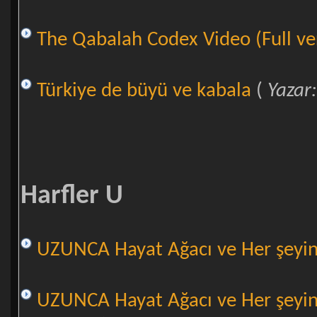
The Qabalah Codex Video (Full ve
Türkiye de büyü ve kabala
(
Yazar
Harfler U
UZUNCA Hayat Ağacı ve Her şeyin 
UZUNCA Hayat Ağacı ve Her şeyin 