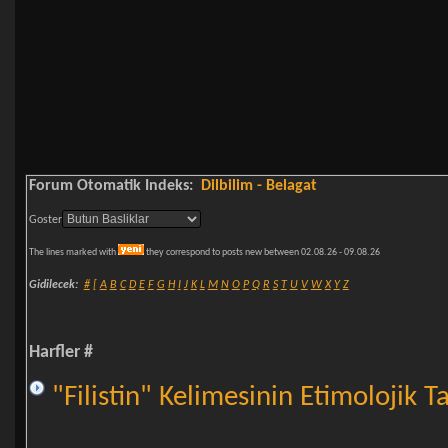
Forum Otomatik Indeks:
Dilbilim - Belagat
Goster
The lines marked with
they correspond to posts new between 02.08.26 - 09.08.26
Gidilecek:
#
[
A
B
C
D
E
F
G
H
I
J
K
L
M
N
O
P
Q
R
S
T
U
V
W
X
Y
Z
Harfler #
"Filistin" Kelimesinin Etimolojik T