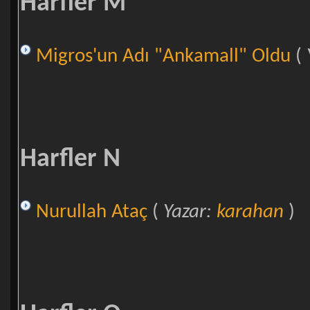
Harfler M
Migros'un Adı "Ankamall" Oldu
(
Harfler N
Nurullah Ataç
(
Yazar:
karahan
)