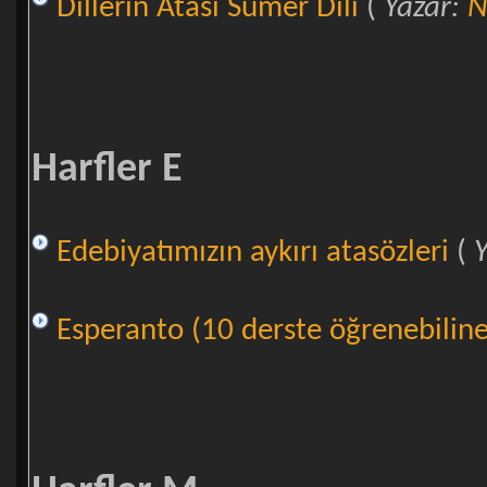
Dillerin Atası Sümer Dili
(
Yazar:
N
Harfler E
Edebiyatımızın aykırı atasözleri
(
Esperanto (10 derste öğrenebiline