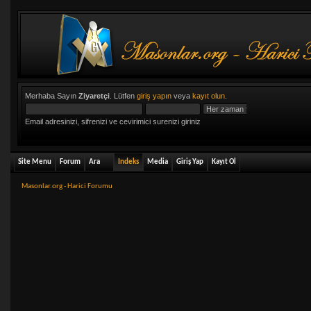
Merhaba Sayın
Ziyaretçi
. Lütfen
giriş yapın
veya
kayıt olun
.
Email adresinizi, sifrenizi ve cevirimici surenizi giriniz
Site Menu
Forum
Ara
Indeks
Media
Giriş Yap
Kayıt Ol
Masonlar.org - Harici Forumu