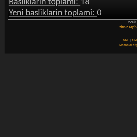
Basliklarin toplami:
18
Yeni basliklarin toplami:
0
Iceri
Izinsiz Yay
SMF
|
SM
Masonlar.or