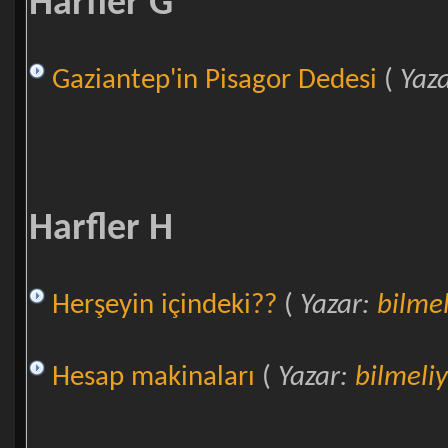
Harfler G
Gaziantep'in Pisagor Dedesi
(
Yaz
Harfler H
Herşeyin içindeki??
(
Yazar:
bilmel
Hesap makinaları
(
Yazar:
bilmeliy