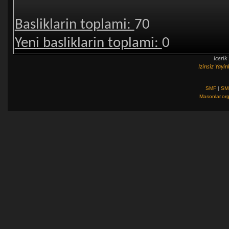
Basliklarin toplami:
70
Yeni basliklarin toplami:
0
Iceri
Izinsiz Yay
SMF
|
SM
Masonlar.or