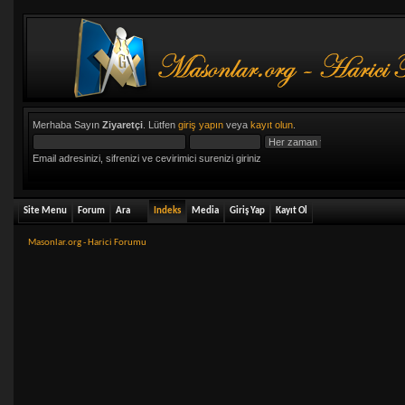
Merhaba Sayın
Ziyaretçi
. Lütfen
giriş yapın
veya
kayıt olun
.
Email adresinizi, sifrenizi ve cevirimici surenizi giriniz
Site Menu
Forum
Ara
Indeks
Media
Giriş Yap
Kayıt Ol
Masonlar.org - Harici Forumu