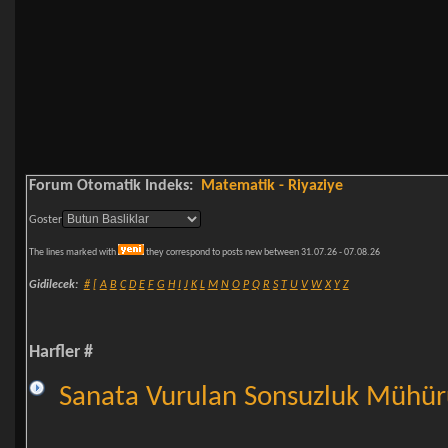
Forum Otomatik Indeks:
Matematik - Riyaziye
Goster
The lines marked with
they correspond to posts new between 31.07.26 - 07.08.26
Gidilecek:
#
[
A
B
C
D
E
F
G
H
I
J
K
L
M
N
O
P
Q
R
S
T
U
V
W
X
Y
Z
Harfler #
Sanata Vurulan Sonsuzluk Mühürü