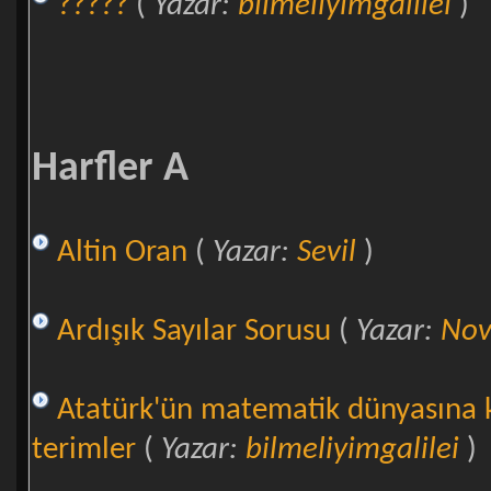
?????
(
Yazar:
bilmeliyimgalilei
)
Harfler A
Altin Oran
(
Yazar:
Sevil
)
Ardışık Sayılar Sorusu
(
Yazar:
Nov
Atatürk'ün matematik dünyasına k
terimler
(
Yazar:
bilmeliyimgalilei
)