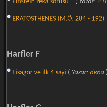
Einstein zeka sorusu...
(
Yazar:
41
ERATOSTHENES (M.Ö. 284 - 192)
Harfler F
Fisagor ve ilk 4 sayi
(
Yazar:
deha