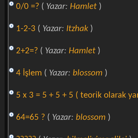
0/0 =?
(
Yazar:
Hamlet
)
1-2-3
(
Yazar:
Itzhak
)
2+2=?
(
Yazar:
Hamlet
)
4 İşlem
(
Yazar:
blossom
)
5 x 3 = 5 + 5 + 5 ( teorik olarak ya
64=65 ?
(
Yazar:
blossom
)