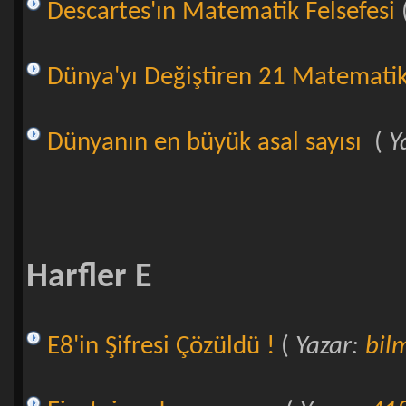
Descartes'ın Matematik Felsefesi
Dünya'yı Değiştiren 21 Matemati
Dünyanın en büyük asal sayısı
(
Y
Harfler E
E8'in Şifresi Çözüldü !
(
Yazar:
bil