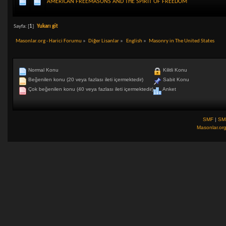
AMERICAN FREEMASONS AND THE SPIRIT OF FREEDOM
Sayfa: [
1
]
Yukarı git
Masonlar.org - Harici Forumu
»
Diğer Lisanlar
»
English
»
Masonry in The United States
Normal Konu
Kilitli Konu
Beğenilen konu (20 veya fazlası ileti içermektedir)
Sabit Konu
Çok beğenilen konu (40 veya fazlası ileti içermektedir)
Anket
SMF
|
SM
Masonlar.or