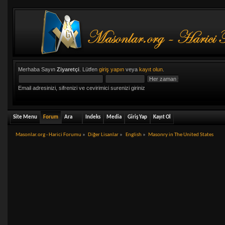
Merhaba Sayın
Ziyaretçi
. Lütfen
giriş yapın
veya
kayıt olun
.
Email adresinizi, sifrenizi ve cevirimici surenizi giriniz
Site Menu
Forum
Ara
Indeks
Media
Giriş Yap
Kayıt Ol
Masonlar.org - Harici Forumu
»
Diğer Lisanlar
»
English
»
Masonry in The United States