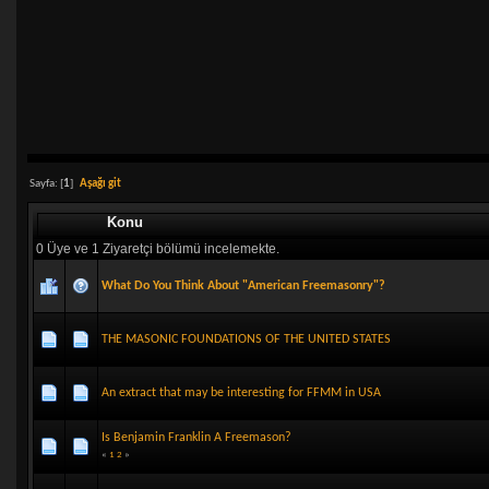
Sayfa: [
1
]
Aşağı git
Konu
0 Üye ve 1 Ziyaretçi bölümü incelemekte.
What Do You Think About "American Freemasonry"?
THE MASONIC FOUNDATIONS OF THE UNITED STATES
An extract that may be interesting for FFMM in USA
Is Benjamin Franklin A Freemason?
«
1
2
»