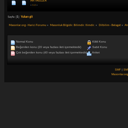
ARTIKELLER
«
1
2
»
Sayfa: [
1
]
Yukarı git
Masonlar.org - Harici Forumu
»
Masonluk Bilgidir. Bilimdir. Ilimdir.
»
Dilbilim - Belagat
»
Al
Normal Konu
Kilitli Konu
Beğenilen konu (20 veya fazlası ileti içermektedir)
Sabit Konu
Çok beğenilen konu (40 veya fazlası ileti içermektedir)
Anket
SMF
|
SM
Masonlar.or