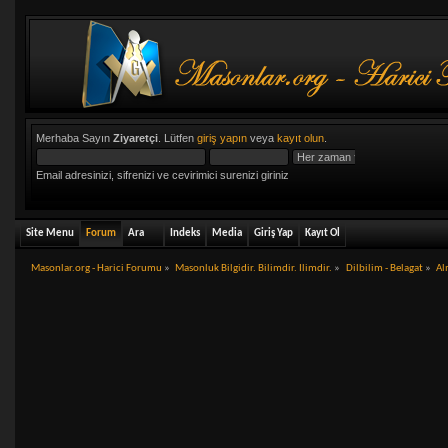
Merhaba Sayın
Ziyaretçi
. Lütfen
giriş yapın
veya
kayıt olun
.
Email adresinizi, sifrenizi ve cevirimici surenizi giriniz
Site Menu
Forum
Ara
Indeks
Media
Giriş Yap
Kayıt Ol
Masonlar.org - Harici Forumu
»
Masonluk Bilgidir. Bilimdir. Ilimdir.
»
Dilbilim - Belagat
»
Al