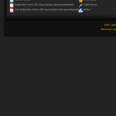
Beğenilen konu (20 veya fazlası ileti içermektedir)
Sabit Konu
Çok beğenilen konu (40 veya fazlası ileti içermektedir)
Anket
SMF
|
SM
Masonlar.or