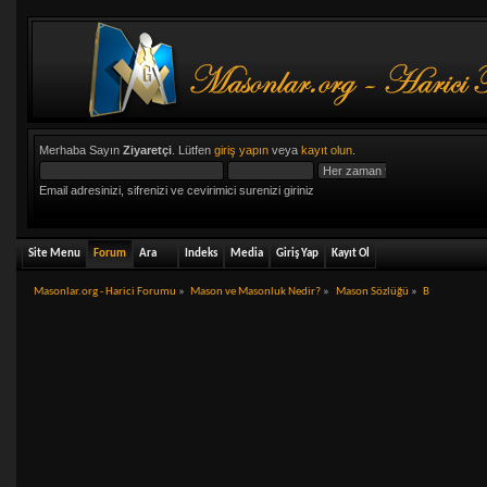
Merhaba Sayın
Ziyaretçi
. Lütfen
giriş yapın
veya
kayıt olun
.
Email adresinizi, sifrenizi ve cevirimici surenizi giriniz
Site Menu
Forum
Ara
Indeks
Media
Giriş Yap
Kayıt Ol
Masonlar.org - Harici Forumu
»
Mason ve Masonluk Nedir?
»
Mason Sözlüğü
»
B