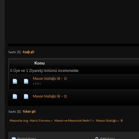
Sayfa: [
1
]
Aşağı git
Konu
0 Üye ve 1 Ziyaretçi bölümü incelemekte.
Mason Sözlüğü (B – 1)
«
1
2
»
Mason Sözlüğü (B – 2)
Sayfa: [
1
]
Yukarı git
Masonlar.org - Harici Forumu
»
Mason ve Masonluk Nedir?
»
Mason Sözlüğü
»
B
Normal Konu
Kilitli Konu