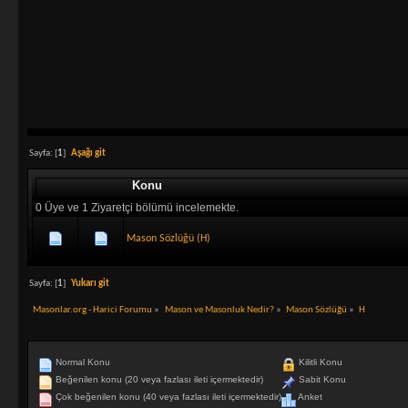
Sayfa: [
1
]
Aşağı git
Konu
0 Üye ve 1 Ziyaretçi bölümü incelemekte.
Mason Sözlüğü (H)
Sayfa: [
1
]
Yukarı git
Masonlar.org - Harici Forumu
»
Mason ve Masonluk Nedir?
»
Mason Sözlüğü
»
H
Normal Konu
Kilitli Konu
Beğenilen konu (20 veya fazlası ileti içermektedir)
Sabit Konu
Çok beğenilen konu (40 veya fazlası ileti içermektedir)
Anket