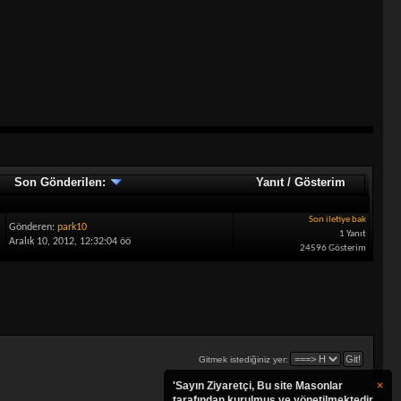
Son Gönderilen:
Yanıt
/
Gösterim
Son iletiye bak
Gönderen:
park10
1 Yanıt
Aralık 10, 2012, 12:32:04 öö
24596 Gösterim
Gitmek istediğiniz yer:
'Sayın Ziyaretçi, Bu site Masonlar
×
tarafından kurulmuş ve yönetilmektedir.