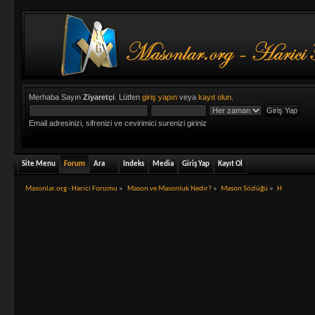
Merhaba Sayın
Ziyaretçi
. Lütfen
giriş yapın
veya
kayıt olun
.
Email adresinizi, sifrenizi ve cevirimici surenizi giriniz
Site Menu
Forum
Ara
Indeks
Media
Giriş Yap
Kayıt Ol
Masonlar.org - Harici Forumu
»
Mason ve Masonluk Nedir?
»
Mason Sözlüğü
»
H