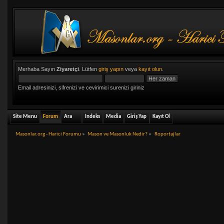
Merhaba Sayın
Ziyaretçi
. Lütfen
giriş yapın
veya
kayıt olun
.
Email adresinizi, sifrenizi ve cevirimici surenizi giriniz
Site Menu
Forum
Ara
Indeks
Media
Giriş Yap
Kayıt Ol
Masonlar.org - Harici Forumu
»
Mason ve Masonluk Nedir?
»
Roportajlar