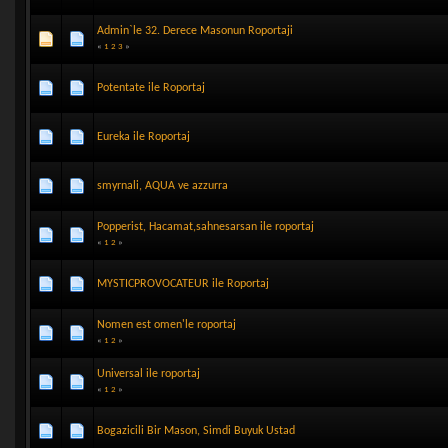
Admin`le 32. Derece Masonun Roportaji
«
1
2
3
»
Potentate ile Roportaj
Eureka ile Roportaj
smyrnali, AQUA ve azzurra
Popperist, Hacamat,sahnesarsan ile roportaj
«
1
2
»
MYSTICPROVOCATEUR ile Roportaj
Nomen est omen'le roportaj
«
1
2
»
Universal ile roportaj
«
1
2
»
Bogazicili Bir Mason, Simdi Buyuk Ustad