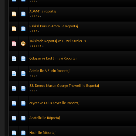
«
1
2
»
ADAM' la roportaj
«
1
2
3
4
»
Bakkal Dursun Amca ile Röportaj
«
1
2
3
»
Taksimde Röportaj ve Güzel Kareler. :)
«
1
2
3
4
5
»
Çölaşan ve Erol Simavi Röportajı
Admin ile A.E. nin Roportaji
«
1
2
»
33. Derece Mason George Thewell ile Roportaj
«
1
2
»
ceycet ve Caius Keyes ile Röportaj
Anatolic ile Röportaj
Noah ile Röportaj