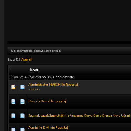
Kisilerle yaptiginiz bireysel Roportajlar
Sayfa: [
1
]
Aşağı git
Konu
0 Üye ve 4 Ziyaretçi bölümü incelemekte.
Administrator MASON ile Roportaj
«
1
2
3
4
»
Mustafa Kemal'le roportaj
Saçmalayacak Zannettiğimiz Amcamız Derya Deniz Çıkınca Neye Uğradığ
Admin ile K.M. nin Roportaji