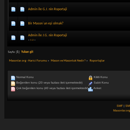
Admin ile G.J. nin Roportaji
Bir Mason`un eşi olmak?
Admin ile J.G. nin Roportaji
«
1
2
»
Sayfa: [
1
]
Yukarı git
Masonlar.org - Harici Forumu
»
Mason ve Masonluk Nedir?
»
Roportajlar
Normal Konu
Kilitli Konu
Beğenilen konu (20 veya fazlası ileti içermektedir)
Sabit Konu
Çok beğenilen konu (40 veya fazlası ileti içermektedir)
Anket
SMF
|
SM
Masonlar.or