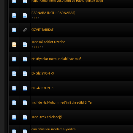
Papa: Cehennem yok Adem ve Havva gerçek değil
BARNABA İNCİLİ (BARNABAS)
«
1
2
»
CİZVİT TARİKATI
Tanrısal Adalet Üzerine
«
1
2
3
4
»
Hristiyanlar memur olabiliyor mu?
ENGİZİSYON -3
ENGİZİSYON -1
İncil'de Hz.Muhammed'in Bahsedildiği Yer
Tanrı artık erkek değil
dini ritüelleri inceleme-yardım