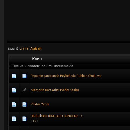
Sayfa: [
1
]
2
3
4
5
Aşağı git
Konu
0 Üye ve 2 Ziyaretçi bölümü incelemekte.
Papa'nın çantasında Heybeliada Ruhban Okulu var
Mahşerin Dört Atlısı (Vahiy Kitabı)
Pilatus Yazıtı
HIRİSTİYANLIKTA TABU KONULAR - 1
«
1
2
»