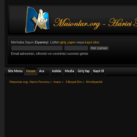
Merhaba Sayın
Ziyaretçi
. Lütfen
giriş yapın
veya
kayıt olun
.
Email adresinizi, sifrenizi ve cevirimici surenizi giriniz
Site Menu
Forum
Ara
Indeks
Media
Giriş Yap
Kayıt Ol
Masonlar.org - Harici Forumu
»
Inanc
»
3 Buyuk Din
»
Hiristiyanlik