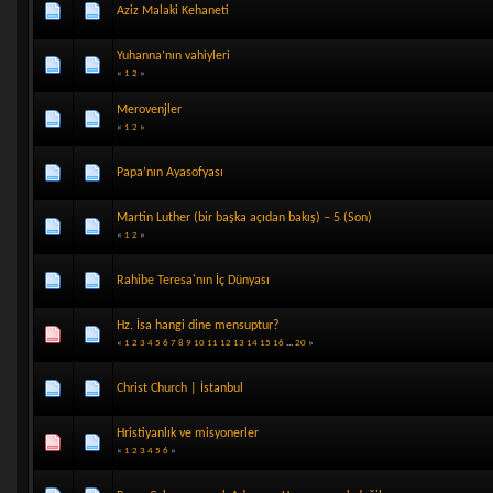
Aziz Malaki Kehaneti
Yuhanna’nın vahiyleri
«
1
2
»
Merovenjler
«
1
2
»
Papa’nın Ayasofyası
Martin Luther (bir başka açıdan bakış) – 5 (Son)
«
1
2
»
Rahibe Teresa'nın İç Dünyası
Hz. İsa hangi dine mensuptur?
«
1
2
3
4
5
6
7
8
9
10
11
12
13
14
15
16
...
20
»
Christ Church | İstanbul
Hristiyanlık ve misyonerler
«
1
2
3
4
5
6
»