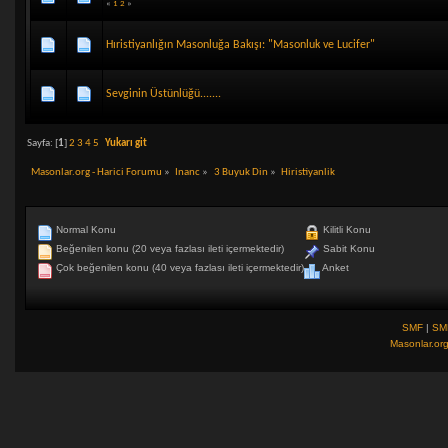
«
1
2
»
Hıristiyanlığın Masonluğa Bakışı: "Masonluk ve Lucifer"
Sevginin Üstünlüğü.......
Sayfa: [
1
]
2
3
4
5
Yukarı git
Masonlar.org - Harici Forumu
»
Inanc
»
3 Buyuk Din
»
Hiristiyanlik
Normal Konu
Kilitli Konu
Beğenilen konu (20 veya fazlası ileti içermektedir)
Sabit Konu
Çok beğenilen konu (40 veya fazlası ileti içermektedir)
Anket
SMF
|
SM
Masonlar.or