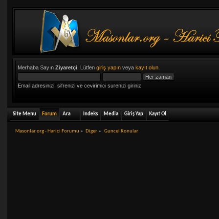
Merhaba Sayın
Ziyaretçi
. Lütfen
giriş yapın
veya
kayıt olun
.
Email adresinizi, sifrenizi ve cevirimici surenizi giriniz
Site Menu
Forum
Ara
Indeks
Media
Giriş Yap
Kayıt Ol
Masonlar.org - Harici Forumu
»
Diger
»
Guncel Konular