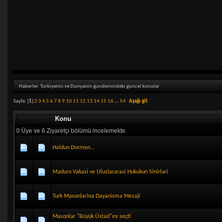
Haberler. Turkiyenin ve Dunyanin gundemindeki guncel konular
Sayfa: [
1
]
2
3
4
5
6
7
8
9
10
11
12
13
14
15
16
...
54
Aşağı git
Konu
0 Üye ve 6 Ziyaretçi bölümü incelemekte.
Haldun Dormen…
Maduro Vakasi ve Uluslararasi Hukukun Sinirlari
Turk Masonlarina Dayanisma Mesaji
Masonlar "Büyük Üstad"ını seçti