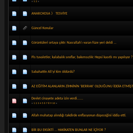
«
1
2
»
ANARCHOSA 》 TESVİYE
Güncel Konular
Görüntüleri ortaya çıktı: Nasrallah'ı vuran füze yeri deldi ...
Pis tuvaletler, kalabalık sınıflar, bakımsızlık: Hepsi kasıtlı mı yapılıyor ?
Sabahattin Ali’yi kim öldürdü?
AZ EĞİTİM ALANLARIN ZİHNİNİN ‘BERRAK’ OLDUĞUNU İDDİA ETMİŞTİ
Devlet cinayete adeta izin verdi.......
«
1
2
3
4
5
6
7
8
9
10
»
Allah muhatap alındığı takdirde enflasyonun düşeceğini iddia etti.
BİR BU EKSİKTİ ... HAKİKATEN BUNLAR NE İÇİYOR ?