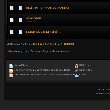
NEDİR BU ROTARYAN DÜŞMANLIĞI
Tarsus kazısı
«
1
2
3
»
Ekonomik krizin asıl sebebi ...
Sayfa: [
1
]
2
3
4
5
6
7
8
9
10
11
12
13
14
15
16
...
54
Yukarı git
Masonlar.org - Harici Forumu
»
Diger
»
Guncel Konular
Normal Konu
Kilitli Konu
Beğenilen konu (20 veya fazlası ileti içermektedir)
Sabit Konu
Çok beğenilen konu (40 veya fazlası ileti içermektedir)
Anket
SMF
|
SM
Masonlar.or