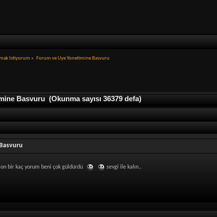
mak Istiyorum
»
Forum ve Uye Yonetimine Basvuru
ine Basvuru (Okunma sayısı 36379 defa)
 Basvuru
on bir kaç yorum beni çok güldürdü
sevgi ile kalın..