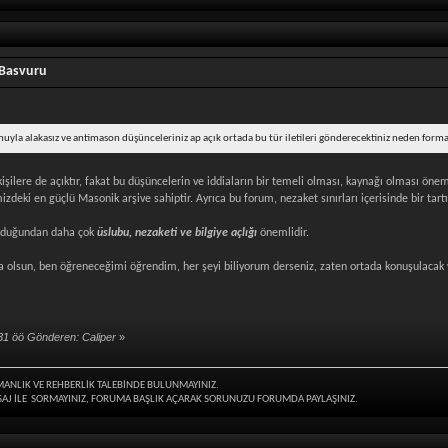
 Basvuru
konuyla alakasız ve antimason düşünceleriniz ap açık ortada bu tür iletileri gönderecektiniz neden for
şilere de açıktır, fakat bu düşüncelerin ve iddiaların bir temeli olması, kaynağı olması ön
zdeki en güçlü Masonik arşive sahiptir. Ayrıca bu forum, nezaket sınırları içerisinde bir tar
olduğundan daha çok
üslubu, nezaketi ve bilgiye açlığı
önemlidir.
 olsun, ben öğreneceğimi öğrendim, her şeyi biliyorum derseniz, zaten ortada konuşulacak v
31 öö Gönderen: Caliper
»
MANLIK VE REHBERLİK TALEBİNDE BULUNMAYINIZ.
ESAJ İLE SORMAYINIZ, FORUMA BAŞLIK AÇARAK SORUNUZU FORUMDA PAYLAŞINIZ.