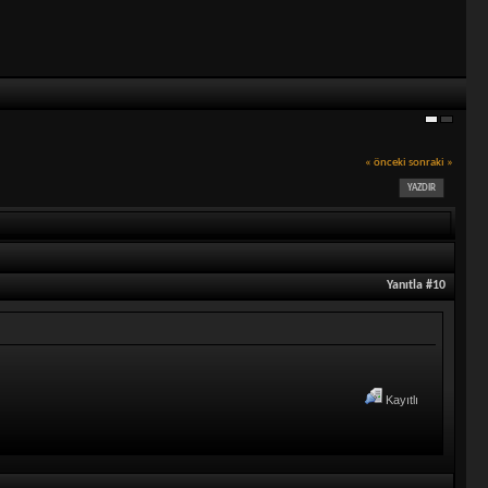
« önceki
sonraki »
YAZDIR
Yanıtla #10
Kayıtlı