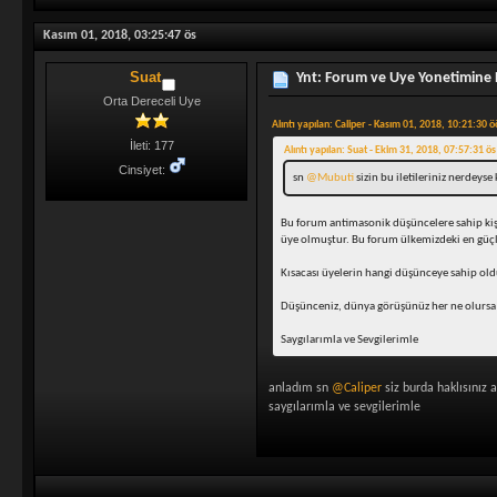
Kasım 01, 2018, 03:25:47 ös
Suat
Ynt: Forum ve Uye Yonetimine
Orta Dereceli Uye
Alıntı yapılan: Caliper - Kasım 01, 2018, 10:21:30 ö
İleti: 177
Alıntı yapılan: Suat - Ekim 31, 2018, 07:57:31 ös
Cinsiyet:
sn
@Mubuti
sizin bu iletileriniz nerdeys
Bu forum antimasonik düşüncelere sahip kişi
üye olmuştur. Bu forum ülkemizdeki en güçlü 
Kısacası üyelerin hangi düşünceye sahip o
Düşünceniz, dünya görüşünüz her ne olursa o
Saygılarımla ve Sevgilerimle
anladım sn
@Caliper
siz burda haklısınız 
saygılarımla ve sevgilerimle