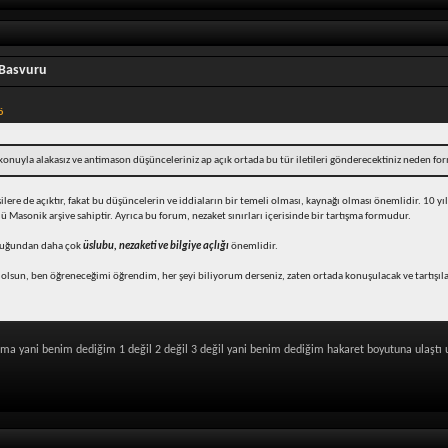
 Basvuru
ö
e konuyla alakasız ve antimason düşünceleriniz ap açık ortada bu tür iletileri gönderecektiniz neden f
lere de açıktır, fakat bu düşüncelerin ve iddiaların bir temeli olması, kaynağı olması önemlidir. 10
Masonik arşive sahiptir. Ayrıca bu forum, nezaket sınırları içerisinde bir tartışma formudur.
lduğundan daha çok
üslubu, nezaketi ve bilgiye açlığı
önemlidir.
lsun, ben öğreneceğimi öğrendim, her şeyi biliyorum derseniz, zaten ortada konuşulacak ve tartışılac
ama yani benim dediğim 1 değil 2 değil 3 değil yani benim dediğim hakaret boyutuna ulaştı u