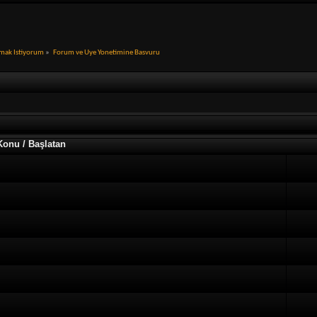
mak Istiyorum
»
Forum ve Uye Yonetimine Basvuru
Konu / Başlatan