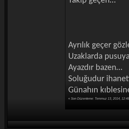
Yakıp geçen…
Ayrılık geçer göz
Uzaklarda pusuya
Ayazdır bazen…
Soluğudur ihanet
Günahın kıblesi
«
Son Düzenleme: Temmuz 13, 2014, 12:48