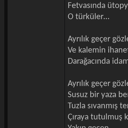
Fetvasında ütopy
O türküler…
Ayrılık geçer göz
Ve kalemin ihane
Darağacında idam e
Ayrılık geçer göz
Susuz bir yaza b
Tuzla sıvanmış te
Çıraya tutulmuş ki