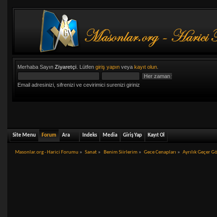
Merhaba Sayın
Ziyaretçi
. Lütfen
giriş yapın
veya
kayıt olun
.
Email adresinizi, sifrenizi ve cevirimici surenizi giriniz
Site Menu
Forum
Ara
Indeks
Media
Giriş Yap
Kayıt Ol
Masonlar.org - Harici Forumu
»
Sanat
»
Benim Siirlerim
»
Gece Cenapları
»
Ayrılık Geçer G