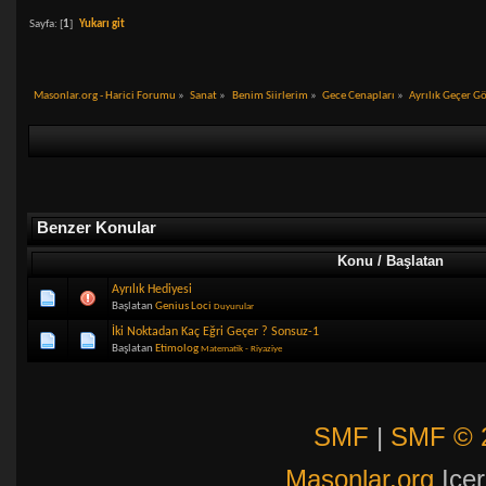
Sayfa: [
1
]
Yukarı git
Masonlar.org - Harici Forumu
»
Sanat
»
Benim Siirlerim
»
Gece Cenapları
»
Ayrılık Geçer G
Benzer Konular
Konu / Başlatan
Ayrılık Hediyesi
Başlatan
Genius Loci
Duyurular
İki Noktadan Kaç Eğri Geçer ? Sonsuz-1
Başlatan
Etimolog
Matematik - Riyaziye
SMF
|
SMF © 
Masonlar.org
Icer