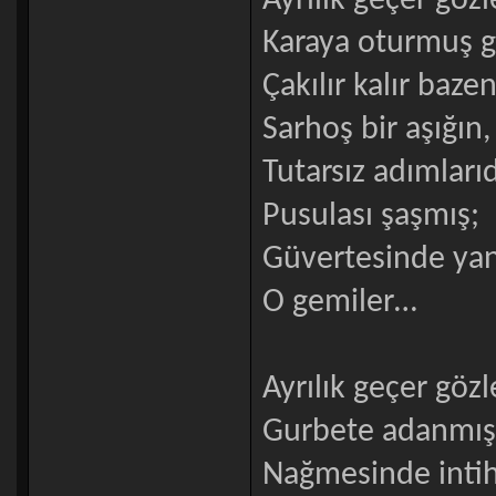
Ayrılık geçer göz
Karaya oturmuş g
Çakılır kalır bazen
Sarhoş bir aşığın,
Tutarsız adımlarıd
Pusulası şaşmış;
Güvertesinde yan
O gemiler…
Ayrılık geçer göz
Gurbete adanmış 
Nağmesinde intih