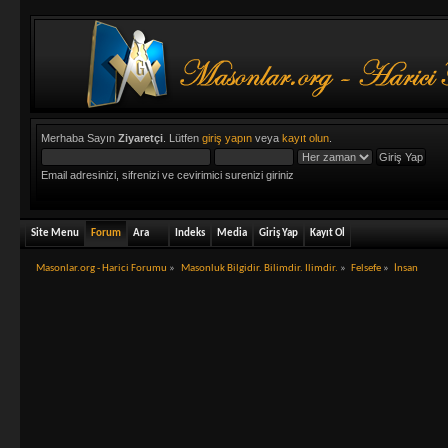
Merhaba Sayın
Ziyaretçi
. Lütfen
giriş yapın
veya
kayıt olun
.
Email adresinizi, sifrenizi ve cevirimici surenizi giriniz
Site Menu
Forum
Ara
Indeks
Media
Giriş Yap
Kayıt Ol
Masonlar.org - Harici Forumu
»
Masonluk Bilgidir. Bilimdir. Ilimdir.
»
Felsefe
»
İnsan