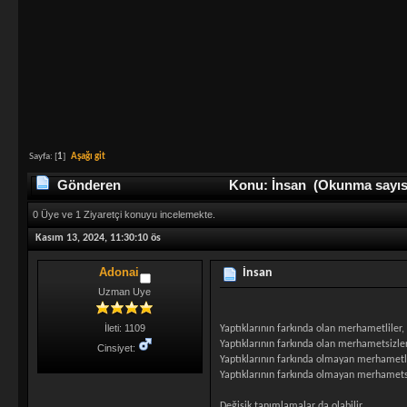
Sayfa: [
1
]
Aşağı git
Gönderen
Konu: İnsan (Okunma sayısı
0 Üye ve 1 Ziyaretçi konuyu incelemekte.
Kasım 13, 2024, 11:30:10 ös
Adonai
İnsan
Uzman Uye
İleti: 1109
Yaptıklarının farkında olan merhametliler,
Yaptıklarının farkında olan merhametsizler
Cinsiyet:
Yaptıklarının farkında olmayan merhametli
Yaptıklarının farkında olmayan merhamets
Değişik tanımlamalar da olabilir.