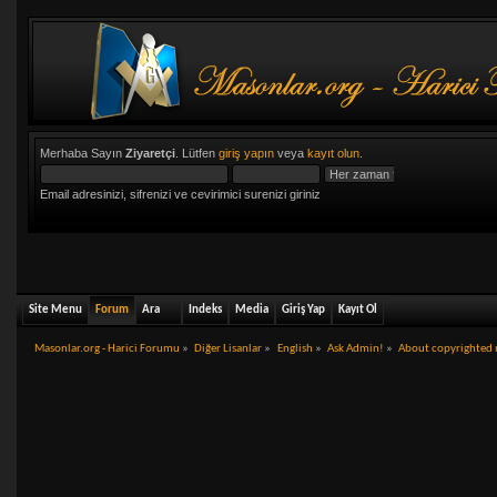
Merhaba Sayın
Ziyaretçi
. Lütfen
giriş yapın
veya
kayıt olun
.
Email adresinizi, sifrenizi ve cevirimici surenizi giriniz
Site Menu
Forum
Ara
Indeks
Media
Giriş Yap
Kayıt Ol
Masonlar.org - Harici Forumu
»
Diğer Lisanlar
»
English
»
Ask Admin!
»
About copyrighted 