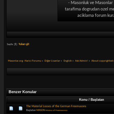
- Masonluk ve Masonlar h
tarafima dogrudan ozel mes
aciklama forum kural
Sayfa: [
1
]
Yukarı git
Masonlar.org - Harici Forumu
»
Diğer Lisanlar
»
English
»
Ask Admin!
»
About copyrighted 
Benzer Konular
Konu / Başlatan
The Material Losses of the German Freemasons
Başlatan
MASON
History of Freemasonry