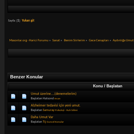
Sayfa: [
1
]
Yukarı git
Masonlar.org - Harici Forumu
»
Sanat
»
Benim Siirlerim
»
Gece Cenapları
»
Aydınlığa Umut
Benzer Konular
Konu / Başlatan
Umut üzerine....(denemelerim)
Başlatan Halsond
Insan
Alzheimer tedavisi için yeni umut.
Başlatan
Samuray
Psikoloji - Ruh bilimi
Daha Umut Var
Başlatan
Tij
Guncel Konular