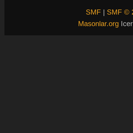
SMF
|
SMF © 
Masonlar.org
Icer