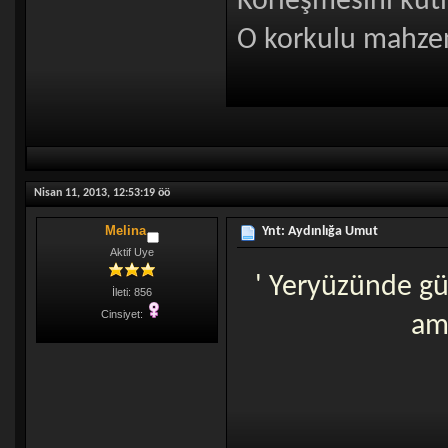
Körleşmesini kutl
O korkulu mahzen
Nisan 11, 2013, 12:53:19 öö
Melina
Ynt: Aydınlığa Umut
Aktif Uye
' Yeryüzünde gün
İleti: 856
Cinsiyet:
am