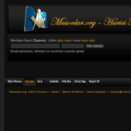
Merhaba Sayın
Ziyaretçi
. Lütfen
giriş yapın
veya
kayıt olun
.
Email adresinizi, sifrenizi ve cevirimici surenizi giriniz
Site Menu
Forum
Ara
Indeks
Media
Giriş Yap
Kayıt Ol
Masonlar.org - Harici Forumu
»
Sanat
»
Benim Siirlerim
»
Gece Cenapları
»
Aydınlığa Umut