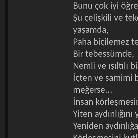
Bunu çok iyi öğr
Şu çelişkili ve te
yaşamda,
Paha biçilemez t
Bir tebessümde,
Nemli ve ışıltılı b
İçten ve samimi b
meğerse...
İnsan körleşmesi
Yiten aydınlığını 
Yeniden aydınlığ