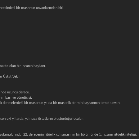
erecesindeki bir masonun unvanlarından biri.
akta olan bir locanın başkanı.
 Üstat Vekili
inde üçüncü derece.
ın başı ve yöneticisi.
ik derecelerdeki bir masonun ya da bir masonik birimin başkanının temel unvanı.
raki yıllarda, yalnızca üstatların oluşturduğu localar.
ygulamalarında, 22. derecenin ritüelik çalışmasının bir bölümünde 1. nazırın ritüelik niteliği.