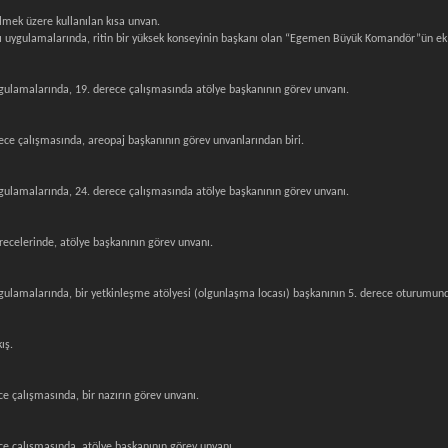
mek üzere kullanılan kısa unvan.
azı uygulamalarında, ritin bir yüksek konseyinin başkanı olan “Egemen Büyük Komandör”ün ek n
uygulamalarında, 19. derece çalışmasında atölye başkanının görev unvanı.
erece çalışmasında, areopaj başkanının görev unvanlarından biri.
uygulamalarında, 24. derece çalışmasında atölye başkanının görev unvanı.
erecelerinde, atölye başkanının görev unvanı.
uygulamalarında, bir yetkinleşme atölyesi (olgunlaşma locası) başkanının 5. derece oturumun
ış.
ece çalışmasında, bir nazırın görev unvanı.
rece çalışmasında, atölye başkanının görev unvanı.