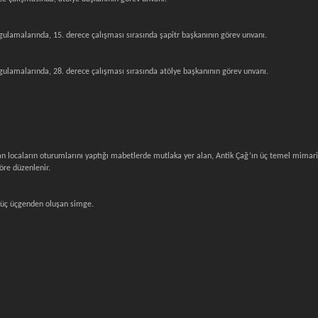
uygulamalarında, 15. derece çalışması sırasında şapitr başkanının görev unvanı.
uygulamalarında, 28. derece çalışması sırasında atölye başkanının görev unvanı.
 locaların oturumlarını yaptığı mabetlerde mutlaka yer alan, Antik Çağ’ın üç temel mimari 
göre düzenlenir.
iş üç üçgenden oluşan simge.
.