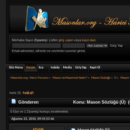
Merhaba Sayın
Ziyaretçi
. Lütfen
giriş yapın
veya
kayıt olun
.
Email adresinizi, sifrenizi ve cevirimici surenizi giriniz
Site Menu
Forum
Ara
Indeks
Media
Giriş Yap
Kayıt Ol
Masonlar.org - Harici Forumu
»
Mason ve Masonluk Nedir?
»
Mason Sözlüğü
»
Ü
»
Mason 
Sayfa: [
1
]
Aşağı git
Gönderen
Konu: Mason Sözlüğü (Ü) (O
0 Üye ve 1 Ziyaretçi konuyu incelemekte.
Ağustos 23, 2010, 09:31:53 öö
ADAM