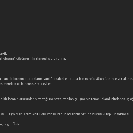
ekil.
sel oluşum” düşüncesinin simgesi olarak alınır.
şan bir locanın oturumlarını yaptığı mabette, ortada bulunan üç sütun üzerinde yer alan ışık
ası gereken üç hareketsiz mücevher.
 bir locanın oturumlarını yaptığı mabette, yapılan çalışmanın temeli olarak nitelenen üç ö
e, Başmimar Hiram Abif’i öldüren üç katilin adlarının bazı ritüellerdeki toplu kısaltması.
ygıdeğer Üstat