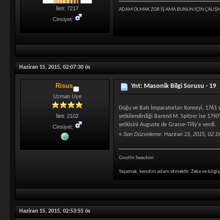
İleti: 7217
ADAM OLMAK ZOR İŞ AMA BUNUN İÇİN ÇALIŞ
Cinsiyet:
Haziran 15, 2015, 02:07:30 ös
Risus
Ynt: Masonik Bilgi Sorusu - 19
Uzman Uye
Doğu ve Batı İmparatorları Konseyi, 1761 y
İleti: 2102
yetkilendirdiği Barend M. Spitzer ise 1790’
yetkisini Auguste de Grasse-Tilly'e verdi.
Cinsiyet:
«
Son Düzenleme: Haziran 15, 2015, 02:1
Gnothi Seauton
Yaşamak, kendini adam etmektir. Zeka ve bilgiy
Haziran 15, 2015, 02:53:55 ös