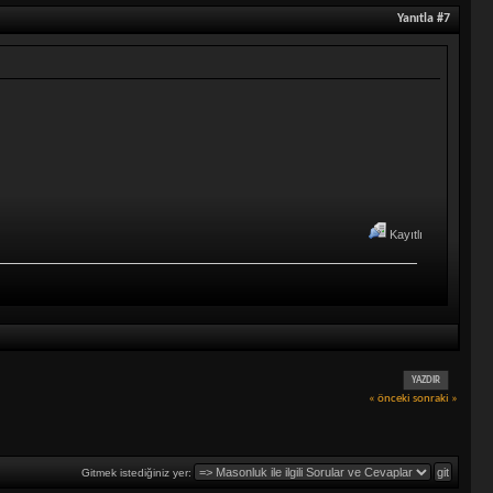
Yanıtla #7
Kayıtlı
YAZDIR
« önceki
sonraki »
Gitmek istediğiniz yer: