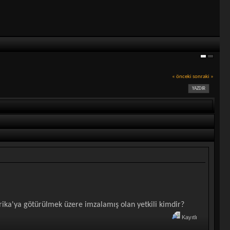
« önceki
sonraki »
YAZDIR
erika'ya götürülmek üzere imzalamış olan yetkili kimdir?
Kayıtlı