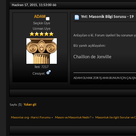
Haziran 17, 2015, 11:53:00 öö
ADAM
Ynt: Masonik Bilgi Sorusu - 19
Seçkin Üye
Uzman Uye
Anlaşılan o ki, Forum üyeleri bu sorunun y
Biz yanıtı açıklayalım:
Chaillon de Jonville
İleti: 7217
Cinsiyet:
ADAM OLMAK ZOR İŞ AMA BUNUN İÇİN ÇALIŞ
Sayfa: [
1
]
Yukarı git
Masonlar.org - Harici Forumu
»
Mason ve Masonluk Nedir?
»
Masonluk ile ilgili Sorular ve 