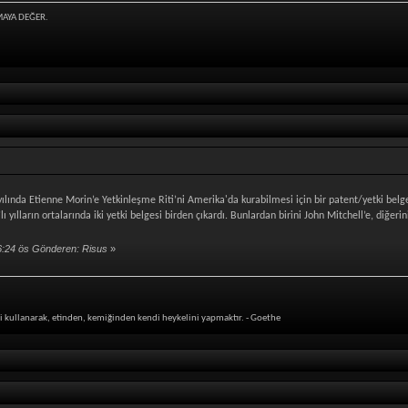
MAYA DEĞER.
ılında Etienne Morin’e Yetkinleşme Riti’ni Amerika'da kurabilmesi için bir patent/yetki belge
lı yılların ortalarında iki yetki belgesi birden çıkardı. Bunlardan birini John Mitchell’e, di
6:24 ös Gönderen: Risus
»
i kullanarak, etinden, kemiğinden kendi heykelini yapmaktır. - Goethe