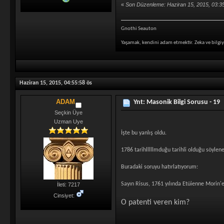
«
Son Düzenleme: Haziran 15, 2015, 03:3
Gnothi Seauton
Yaşamak, kendini adam etmektir. Zeka ve bilgiy
Haziran 15, 2015, 04:55:58 ös
ADAM
Ynt: Masonik Bilgi Sorusu - 19
Seçkin Üye
Uzman Uye
İşte bu yanlış oldu.
1786 tarihlllllmduğu tarihli olduğu söylen
Buradaki soruyu hatırlatıyorum:
Sayın Risus, 1761 yılında Etüienne Morin'e 
İleti: 7217
Cinsiyet:
O patenti veren kim?