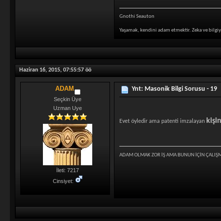
Gnothi Seauton
Yaşamak, kendini adam etmektir. Zeka ve bilgiy
Haziran 16, 2015, 07:55:57 öö
ADAM
Ynt: Masonik Bilgi Sorusu - 19
Seçkin Üye
Uzman Uye
kişi
Evet öyledir ama patenti imzalayan
ADAM OLMAK ZOR İŞ AMA BUNUN İÇİN ÇALIŞ
İleti: 7217
Cinsiyet: