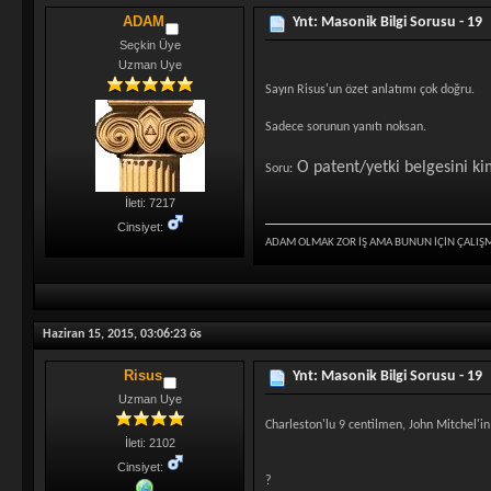
ADAM
Ynt: Masonik Bilgi Sorusu - 19
Seçkin Üye
Uzman Uye
Sayın Risus'un özet anlatımı çok doğru.
Sadece sorunun yanıtı noksan.
O patent/yetki belgesini ki
Soru:
İleti: 7217
Cinsiyet:
ADAM OLMAK ZOR İŞ AMA BUNUN İÇİN ÇALIŞ
Haziran 15, 2015, 03:06:23 ös
Risus
Ynt: Masonik Bilgi Sorusu - 19
Uzman Uye
Charleston'lu 9 centilmen, John Mitchel'in 
İleti: 2102
Cinsiyet:
?