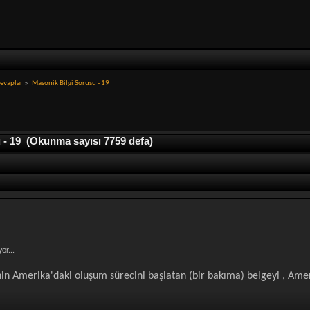
Cevaplar
»
Masonik Bilgi Sorusu - 19
- 19 (Okunma sayısı 7759 defa)
or...
i'nin Amerika'daki oluşum sürecini başlatan (bir bakıma) belgeyi , Am