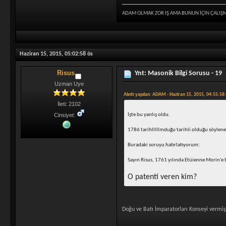
ADAM OLMAK ZOR İŞ AMA BUNUN İÇİN ÇALIŞ
Haziran 15, 2015, 05:02:58 ös
Risus
Ynt: Masonik Bilgi Sorusu - 19
Uzman Uye
Alıntı yapılan: ADAM - Haziran 15, 2015, 04:55:58
İleti: 2102
İşte bu yanlış oldu.
Cinsiyet:
1786 tarihlllllmduğu tarihli olduğu söylene
Buradaki soruyu hatırlatıyorum:
Sayın Risus, 1761 yılında Etüienne Morin'e bi
O patenti veren kim?
Doğu ve Batı İmparatorları Konseyi vermiş