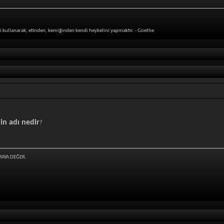
i kullanarak, etinden, kemiğinden kendi heykelini yapmaktır. - Goethe
nin adı nedir
?
MAYA DEĞER.