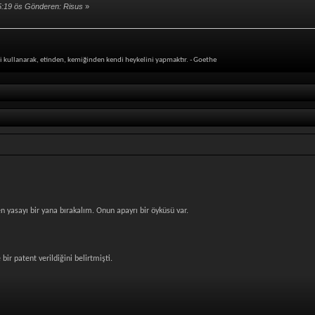
5:19 ös Gönderen: Risus
»
i kullanarak, etinden, kemiğinden kendi heykelini yapmaktır. - Goethe
en yasayı bir yana bırakalım. Onun apayrı bir öyküsü var.
bir patent verildiğini belirtmişti.