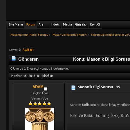
Site Menu
Forum
Ara
Indeks
Media
Giriş Yap
Kayıt Ol
Masonlar.org - Harici Forumu
»
Mason ve Masonluk Nedir?
»
Masonluk ile ilgili Sorular ve 
Sayfa: [
1
]
Aşağı git
Gönderen
Konu: Masonik Bilgi Sorusu 
0 Üye ve 1 Ziyaretçi konuyu incelemekte.
Haziran 15, 2015, 01:46:06 ös
ADAM
Masonik Bilgi Sorusu - 19
Seçkin Üye
Uzman Uye
Sanırım tarih soruları daha kolay yanıtlanıy
Eski ve Kabul Edilmiş İskoç Rit