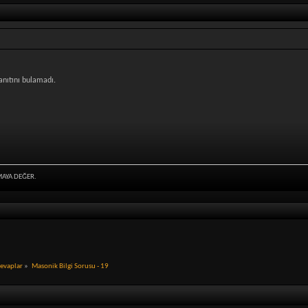
anıtını bulamadı.
MAYA DEĞER.
Cevaplar
»
Masonik Bilgi Sorusu - 19