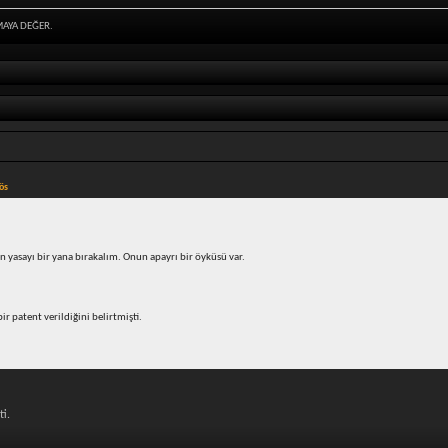
MAYA DEĞER.
 ös
n yasayı bir yana bırakalım. Onun apayrı bir öyküsü var.
r patent verildiğini belirtmişti.
ti.