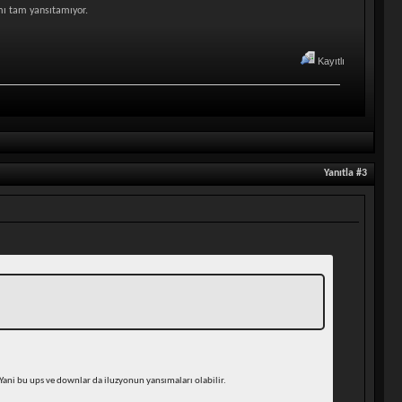
mı tam yansıtamıyor.
Kayıtlı
Yanıtla #3
 Yani bu ups ve downlar da iluzyonun yansımaları olabilir.