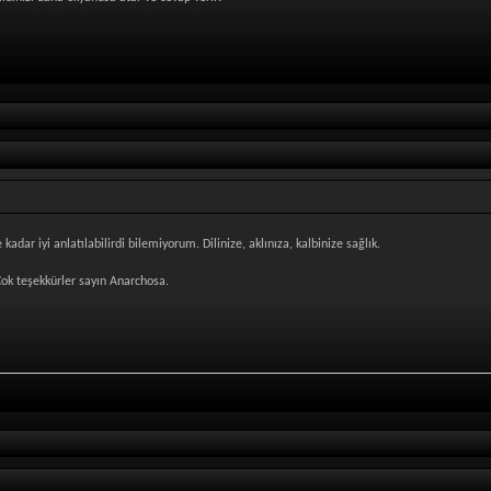
adar iyi anlatılabilirdi bilemiyorum. Dilinize, aklınıza, kalbinize sağlık.
 Çok teşekkürler sayın Anarchosa.