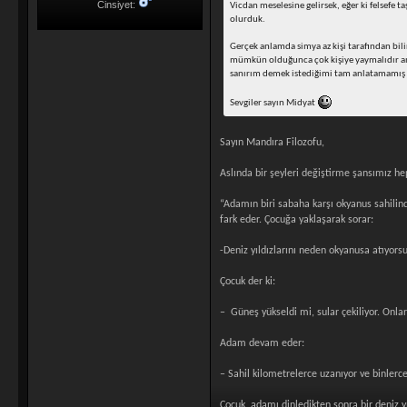
Cinsiyet:
Vicdan meselesine gelirsek, eğer ki felsefe 
olurduk.
Gerçek anlamda simya az kişi tarafından bilin
mümkün olduğunca çok kişiye yaymalıdır ama 
sanırım demek istediğimi tam anlatamamış o
Sevgiler sayın Midyat
Sayın Mandıra Filozofu,
Aslında bir şeyleri değiştirme şansımız he
“Adamın biri sabaha karşı okyanus sahilind
fark eder. Çocuğa yaklaşarak sorar:
-Deniz yıldızlarını neden okyanusa atıyors
Çocuk der ki:
– Güneş yükseldi mi, sular çekiliyor. Onl
Adam devam eder:
– Sahil kilometrelerce uzanıyor ve binlerce 
Çocuk, adamı dinledikten sonra bir deniz y