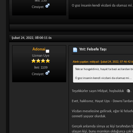
İleti: 235
O goz insanin kendi vicdani da olamaz mi.
Cinsiyet:
Şubat 24, 2022, 08:06:11 ös
Adonai
Ynt: Felsefe Taşı
Uzman Uye
Alıntı yapılan: midyad - Şubat 24, 2022, 07:46:42 ö
İleti: 1109
Tekrar hosgeldiniz, hayat ta bazi acilardan 
Cinsiyet:
O goz insanin kendi vicdani da olamaz mi...
Teşekkürler sayın Midyat, hoşbulduk
.
Evet, haklısınız, Hayat Ups - Downs'lardan
Vicdan meselesine gelirsek, eğer ki felsef
cenneti yaşıyor olurduk.
Gerçek anlamda simya az kişi tarafından bil
ulaşan kişi, bunu mümkün olduğunca çok ki