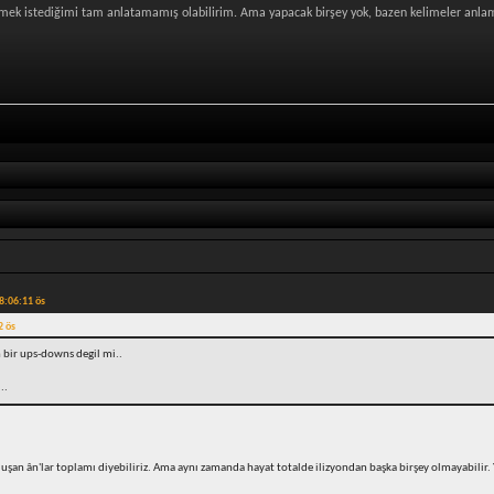
demek istediğimi tam anlatamamış olabilirim. Ama yapacak birşey yok, bazen kelimeler anla
08:06:11 ös
2 ös
n bir ups-downs degil mi..
..
luşan ân'lar toplamı diyebiliriz. Ama aynı zamanda hayat totalde ilizyondan başka birşey olmayabilir.