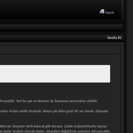
Kayıtlı
Yanıtla #2
mayabilir. Yani bu ups ve downlar da iluzyonun yansımaları olabilir.
sanlar vicdan sahibi olsalardı, dünya çok daha güzel bir yer olurdu. Dünyada
klarsak, birşeyler eksik kalacak gibi duruyor. Çünkü vicdana(felsefe taşına)
 kadar vicdanlı olursak olalım, birşeyleri değiştirme şansımız olmayacaktır.