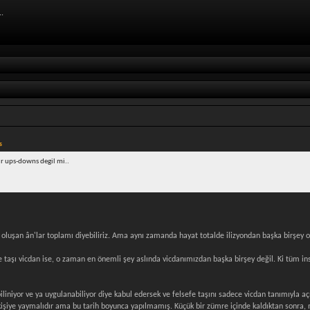
..
s
bir ups-downs degil mi..
 oluşan ân'lar toplamı diyebiliriz. Ama aynı zamanda hayat totalde ilizyondan başka birşey ol
e taşı vicdan ise, o zaman en önemli şey aslında vicdanımızdan başka birşey değil. Ki tüm in
iniyor ve ya uygulanabiliyor diye kabul edersek ve felsefe taşını sadece vicdan tanımıyla açı
şiye yaymalıdır ama bu tarih boyunca yapılmamış. Küçük bir zümre içinde kaldıktan sonra, ne