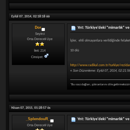
Eylül 07, 2014, 02:18:18 öö
Dor
Ynt: Türkiye'deki "mimarlık" ve 
Seyirci
Orta Dereceli Uye
İşler, ehli olmayanlara verildiğinde felake
10 ölü
İleti: 214
Cinsiyet:
http://www.radikal.com.tr/turkiye/rezi
«
Son Düzenleme: Eylül 07, 2014, 02:21:5
"Bu ıssız dağları, şükranlarını dile getirmeksiz
Nisan 07, 2015, 01:28:57 ös
_SplendouR_
Ynt: Türkiye'deki "mimarlık" ve 
Orta Dereceli Uye