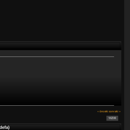
« önceki
sonraki »
YAZDIR
defa)