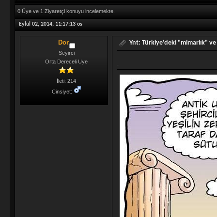
0 Üye ve 1 Ziyaretçi konuyu incelemekte.
Eylül 02, 2014, 11:17:13 ös
Dor
Ynt: Türkiye'deki "mimarlık" ve 
Seyirci
Orta Dereceli Uye
.
İleti: 214
Cinsiyet: