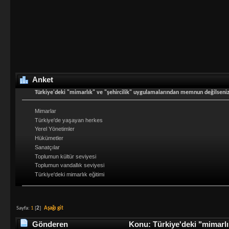
Anket
Türkiye'deki "mimarlık" ve "şehircilik" uygulamalarından memnun değilseniz,
Mimarlar
Türkiye'de yaşayan herkes
Yerel Yönetimler
Hükümetler
Sanatçılar
Toplumun kültür seviyesi
Toplumun vandallık seviyesi
Türkiye'deki mimarlık eğitimi
Sayfa:
1
[
2
]
Aşağı git
Gönderen
Konu: Türkiye'deki "mimarlık