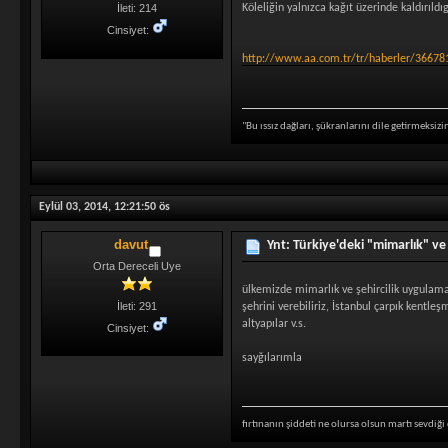
Köleliğin yalnızca kağıt üzerinde kaldırıld
İleti: 214
Cinsiyet:
http://www.aa.com.tr/tr/haberler/366781-
"Bu ıssız dağları, şükranlarını dile getirmeksiz
Eylül 03, 2014, 12:21:50 ös
davut
Ynt: Türkiye'deki "mimarlık" ve 
Orta Dereceli Uye
ülkemizde mimarlık ve şehircilik uygulama
İleti: 291
şehrini verebiliriz, İstanbul çarpık kentl
altyapılar v.s.
Cinsiyet:
sayğılarımla
fırtınanın şiddeti ne olursa olsun martı sevdiğ