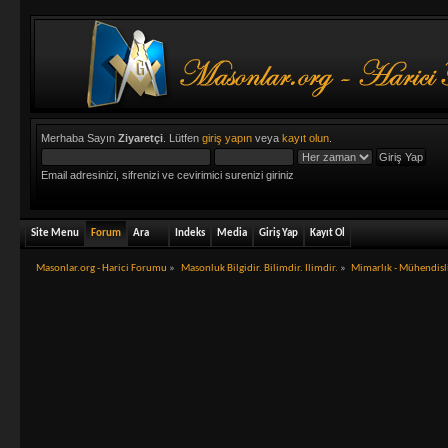
Merhaba Sayın
Ziyaretçi
. Lütfen
giriş yapın
veya
kayıt olun
.
Email adresinizi, sifrenizi ve cevirimici surenizi giriniz
Site Menu
Forum
Ara
Indeks
Media
Giriş Yap
Kayıt Ol
Masonlar.org - Harici Forumu
»
Masonluk Bilgidir. Bilimdir. Ilimdir.
»
Mimarlık - Mühendisl