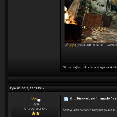
ju.jpg
(108.36 KB , 960x600 - Gösteri
"Bu ıssız dağları, şükranlarını dile getirmeksiz
Eylül 03, 2014, 12:03:13 ös
Dor
Ynt: Türkiye'deki "mimarlık" ve 
Seyirci
Orta Dereceli Uye
Şantiye alanına dönen Dünyada çakma mimar