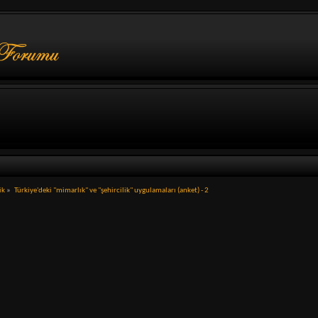
ik
»
Türkiye'deki "mimarlık" ve "şehircilik" uygulamaları (anket) - 2