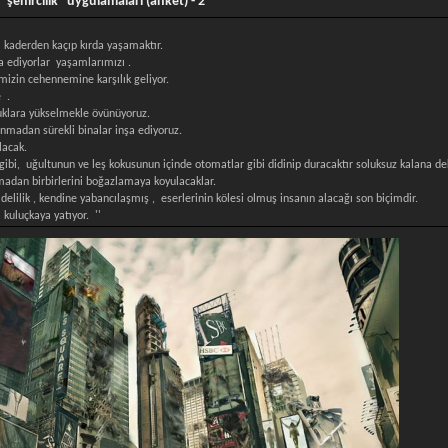
"şehircilik" uygulamaları (anket) - 2
rı kaderden kaçıp kırda yaşamaktır.
a ediyorlar yaşamlarımızı .
izin cehennemine karşılık geliyor.
e .
ruklara yükselmekle övünüyoruz.
ınmadan sürekli binalar inşa ediyoruz.
lacak.
 gibi, uğultunun ve leş kokusunun içinde otomatlar gibi didinip duracaktır soluksuz kalana de
nmadan birbirlerini boğazlamaya koyulacaklar.
lik , kendine yabancılaşmış , eserlerinin kölesi olmuş insanın alacağı son biçimdir.
a kuluçkaya yatıyor. ''