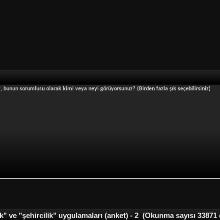
 bunun sorumlusu olarak kimi veya neyi görüyorsunuz? (Birden fazla şık seçebilirsiniz)
" ve "şehircilik" uygulamaları (anket) - 2 (Okunma sayısı 33871 