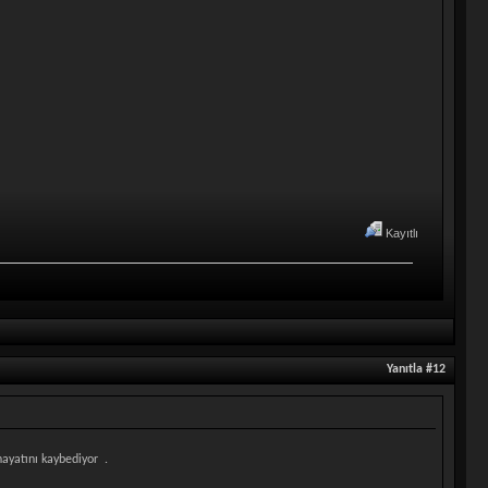
Kayıtlı
Yanıtla #12
hayatını kaybediyor .