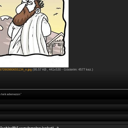
7090980655134_n.jpg
(95.57 KB , 441x530 - Gösterim: 4577 kez.)
in terk edemezsin"