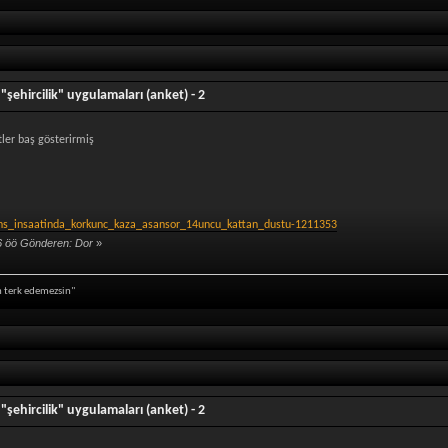
"şehircilik" uygulamaları (anket) - 2
tler baş gösterirmiş
dans_insaatinda_korkunc_kaza_asansor_14uncu_kattan_dustu-1211353
6 öö Gönderen: Dor
»
in terk edemezsin"
"şehircilik" uygulamaları (anket) - 2