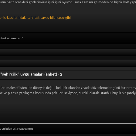
ıgının bariz örnekleri gözlerimizin içini içini oyuyor , ama zamanı gelmeden de hiçbir halt yap
-is-kazalarindaki-tahribat-savas-bilancosu-gibi
in terk edemezsin"
"şehircilik" uygulamaları (anket) - 2
ları malesef istenilen düzeyde değil, belli bir olandan ziyade düzenlemeler günü kurtarmay
eşme ve plansız yapılaşma konusunda çok ileri seviyede, sürekli olarak istanbul büyük bir şan
i denizden asla vazgeçmez