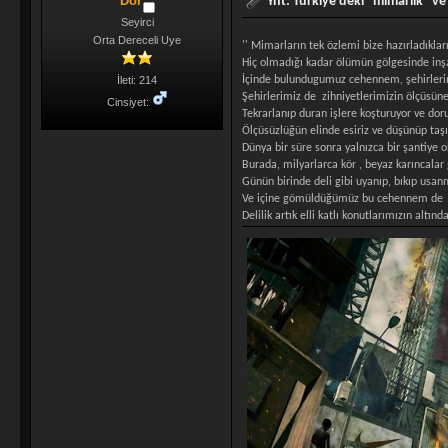
Dor
Ynt: Türkiye'deki "mimarlık" ve 
Seyirci
Orta Dereceli Uye
'' Mimarların tek özlemi bize hazırladıkla
Hiç olmadığı kadar ölümün gölgesinde inş
İçinde bulundugumuz cehennem, şehirlerim
İleti: 214
Şehirlerimiz de zihniyetlerimizin ölçüsün
Cinsiyet:
Tekrarlanıp duran işlere koşturuyor ve do
Ölçüsüzlüğün elinde esiriz ve düşünüp taş
Dünya bir süre sonra yalnızca bir şantiye o
Burada, milyarlarca kör , beyaz karıncalar
Günün birinde deli gibi uyanıp, bıkıp usa
Ve içine gömüldüğümüz bu cehennem de deli
Delilik artık elli katlı konutlarımızın altınd