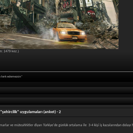
m: 1479 kez.)
in terk edemezsin"
"şehircilik" uygulamaları (anket) - 2
lar ve müteahhitler diyarı Türkiye'de günlük ortalama ile 3-4 kişi iş kazalarından dolayı 