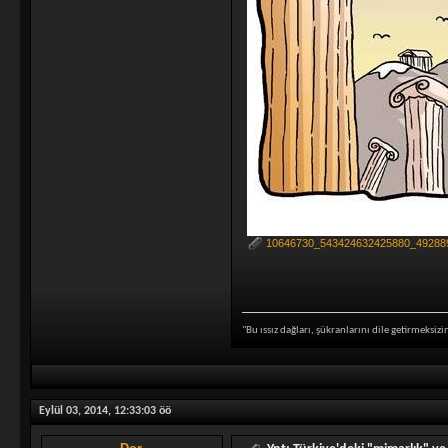
10646730_543424632425880_492889
"Bu ıssız dağları, şükranlarını dile getirmeksiz
Eylül 03, 2014, 12:33:03 öö