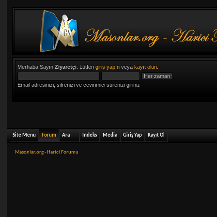
Merhaba Sayın
Ziyaretçi
. Lütfen
giriş yapın
veya
kayıt olun
.
Email adresinizi, sifrenizi ve cevirimici surenizi giriniz
Site Menu
Forum
Ara
Indeks
Media
Giriş Yap
Kayıt Ol
Masonlar.org - Harici Forumu