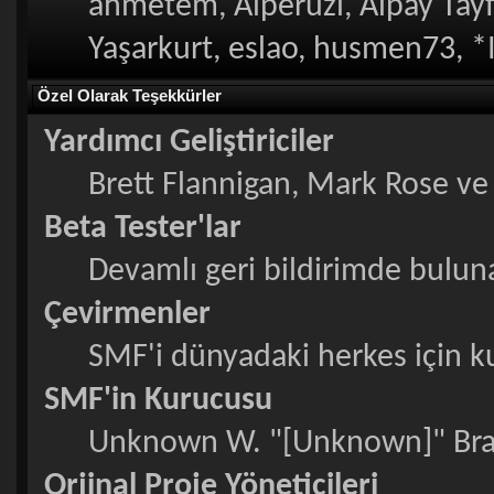
ahmetem, Alperuzi, Alpay Tayf
Yaşarkurt, eslao, husmen73, *
Özel Olarak Teşekkürler
Yardımcı Geliştiriciler
Brett Flannigan, Mark Rose v
Beta Tester'lar
Devamlı geri bildirimde bulunan
Çevirmenler
SMF'i dünyadaki herkes için kull
SMF'in Kurucusu
Unknown W. "[Unknown]" Bra
Orjinal Proje Yöneticileri