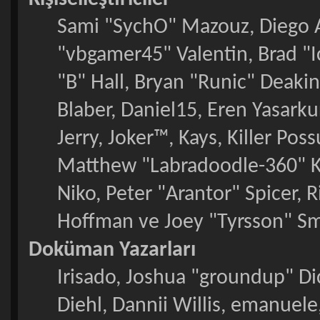
Sami "SychO" Mazouz, Diego 
"vbgamer45" Valentin, Brad
"B" Hall, Bryan "Runic" Deaki
Blaber, Daniel15, Eren Yasark
Jerry, Joker™, Kays, Killer P
Matthew "Labradoodle-360" Ke
Niko, Peter "Arantor" Spicer, 
Hoffman ve Joey "Tyrsson" Sm
Doküman Yazarları
Irisado, Joshua "groundup" Dic
Diehl, Dannii Willis, emanuel