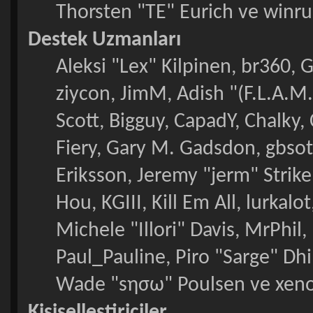
Thorsten "TE" Eurich ve winru
Destek Uzmanları
Aleksi "Lex" Kilpinen, br360, 
ziycon, JimM, Adish "(F.L.A.M.
Scott, Bigguy, CapadY, Chalky,
Fiery, Gary M. Gadsdon, gbso
Eriksson, Jeremy "jerm" Strik
Hou, KGIII, Kill Em All, lurkal
Michele "Illori" Davis, MrPhil,
Paul_Pauline, Piro "Sarge" Dh
Wade "sησω" Poulsen ve xeno
Kişiselleştiriciler