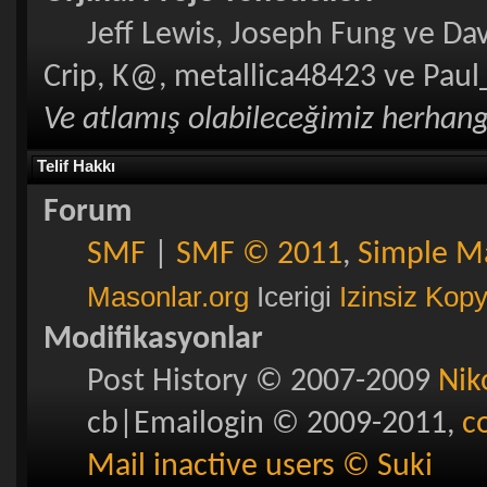
Jeff Lewis, Joseph Fung ve Da
Crip, K@, metallica48423 ve Paul
Ve atlamış olabileceğimiz herhangi
Telif Hakkı
Forum
SMF
|
SMF © 2011
,
Simple M
Masonlar.org
Icerigi
Izinsiz Kop
Modifikasyonlar
Post History © 2007-2009
Nik
cb|Emailogin © 2009-2011,
c
Mail inactive users © Suki