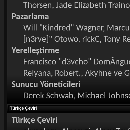
Thorsen, Jade Elizabeth Train
Pazarlama
Will "Kindred" Wagner, Marcu
[n3rve]" Otowo, rickC, Tony R
Yerelleştirme
Francisco "d3vcho" DomÃ­ngue
Relyana, Robert., Akyhne ve 
Sunucu Yöneticileri
Derek Schwab, Michael Johnso
Türkçe Çeviri
Türkçe Çeviri