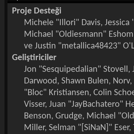
Proje Desteği
Michele "Illori" Davis, Jessic
Michael "Oldiesmann" Eshom
ve Justin "metallica48423" O'
Geliştiriciler
Jon "Sesquipedalian" Stovell,
Darwood, Shawn Bulen, Norv, 
"Bloc" Kristiansen, Colin Sch
Visser, Juan "JayBachatero" H
Benson, Grudge, Michael "Ol
Miller, Selman "[SiNaN]" Eser,