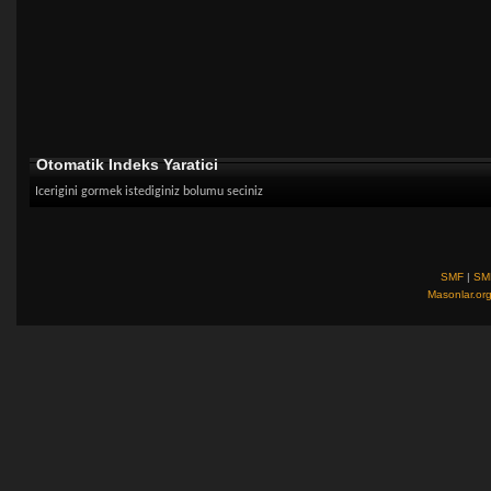
Otomatik Indeks Yaratici
Icerigini gormek istediginiz bolumu seciniz
SMF
|
SM
Masonlar.or