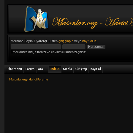
Merhaba Sayın
Ziyaretçi
. Lütfen
giriş yapın
veya
kayıt olun
.
Email adresinizi, sifrenizi ve cevirimici surenizi giriniz
Site Menu
Forum
Ara
Indeks
Media
Giriş Yap
Kayıt Ol
Masonlar.org - Harici Forumu