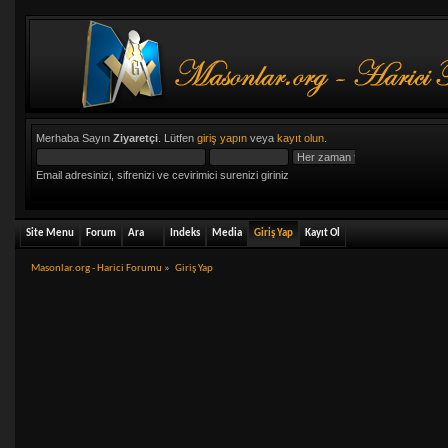
Merhaba Sayın
Ziyaretçi
. Lütfen
giriş yapın
veya
kayıt olun
.
Email adresinizi, sifrenizi ve cevirimici surenizi giriniz
Site Menu
Forum
Ara
Indeks
Media
Giriş Yap
Kayıt Ol
Masonlar.org - Harici Forumu
»
Giriş Yap