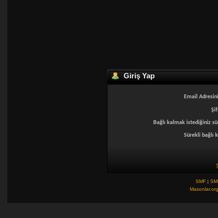
Giriş Yap
Email Adresini
Şif
Bağlı kalmak istediğiniz sü
Sürekli bağlı k
SMF
|
SM
Masonlar.or