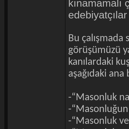
kınamamalı ç
edebiyatçılar
Bu çalışmada 
görüşümüzü yan
kanılardaki ku
aşağıdaki ana b
-“Masonluk nas
-“Masonluğun k
-“Masonluk ve 