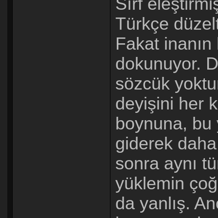
Sırf eleştirm
Türkçe düzel
Fakat inanın 
dokunuyor. Di
sözcük yoktur
deyişini her 
boynuna, bu y
giderek daha 
sonra aynı t
yüklemin çoğ
da yanlış. A