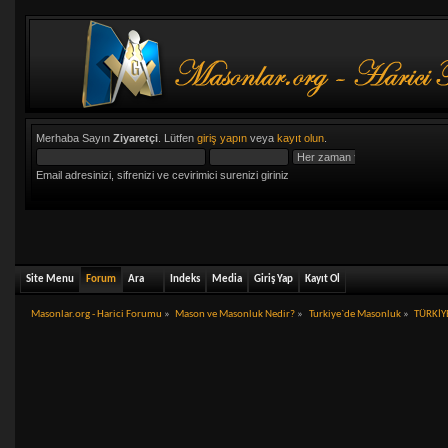
Merhaba Sayın
Ziyaretçi
. Lütfen
giriş yapın
veya
kayıt olun
.
Email adresinizi, sifrenizi ve cevirimici surenizi giriniz
Site Menu
Forum
Ara
Indeks
Media
Giriş Yap
Kayıt Ol
Masonlar.org - Harici Forumu
»
Mason ve Masonluk Nedir?
»
Turkiye`de Masonluk
»
TÜRKİY