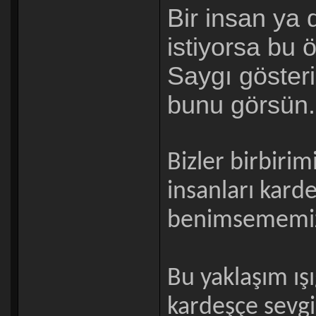
Bir insan ya
istiyorsa bu
Saygı gösteri
bunu görsün.
Bizler birbiri
insanları kard
benimsememize
Bu yaklaşım ış
kardeşçe sevgi