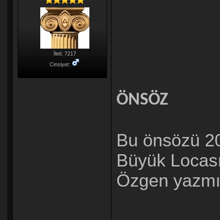
İleti: 7217
Cinsiyet:
ÖNSÖZ
Bu önsözü 20
Büyük Locası
Özgen yazmı