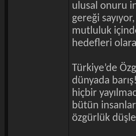
ulusal onuru i
gereği sayıyor,
mutluluk içind
hedefleri olar
Türkiye’de Özg
dünyada barış!”
hiçbir yayılma
bütün insanlar 
özgürlük düşled