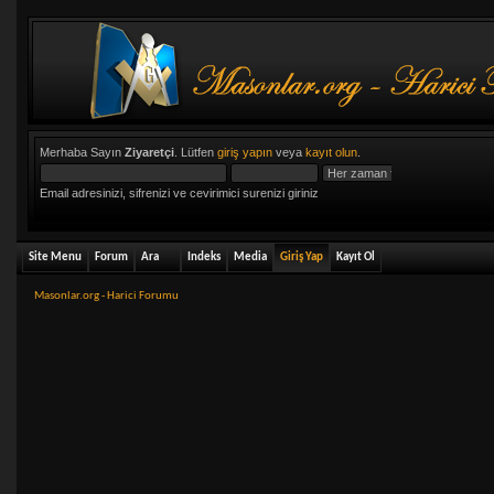
Merhaba Sayın
Ziyaretçi
. Lütfen
giriş yapın
veya
kayıt olun
.
Email adresinizi, sifrenizi ve cevirimici surenizi giriniz
Site Menu
Forum
Ara
Indeks
Media
Giriş Yap
Kayıt Ol
Masonlar.org - Harici Forumu