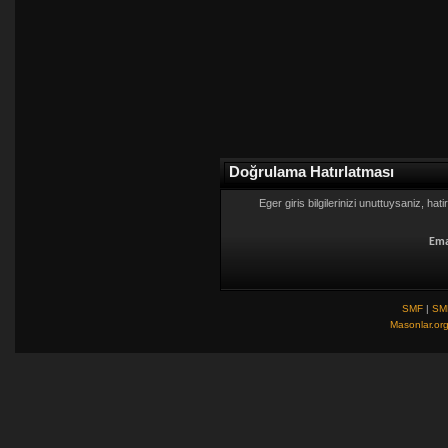
Doğrulama Hatırlatması
Eger giris bilgilerinizi unuttuysaniz, hat
Ema
SMF
|
SM
Masonlar.or