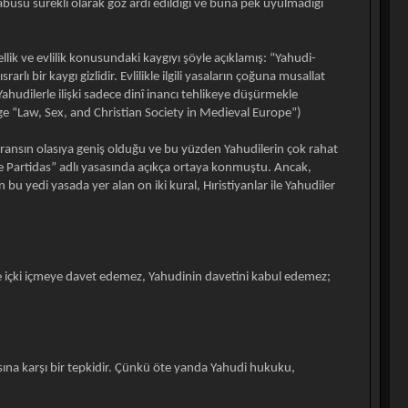
tabusu sürekli olarak göz ardı edildiği ve buna pek uyulmadığı
ellik ve evlilik konusundaki kaygıyı şöyle açıklamış: “Yahudi-
rarlı bir kaygı gizlidir. Evlilikle ilgili yasaların çoğuna musallat
.. Yahudilerle ilişki sadece dinî inancı tehlikeye düşürmekle
ge “Law, Sex, and Christian Society in Medieval Europe”)
oleransın olasıya geniş olduğu ve bu yüzden Yahudilerin çok rahat
iete Partidas” adlı yasasında açıkça ortaya konmuştu. Ancak,
yedi yasada yer alan on iki kural, Hıristiyanlar ile Yahudiler
 ve içki içmeye davet edemez, Yahudinin davetini kabul edemez;
masına karşı bir tepkidir. Çünkü öte yanda Yahudi hukuku,