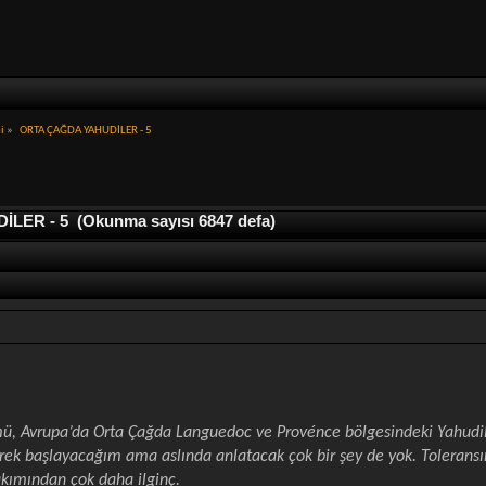
hi
»
ORTA ÇAĞDA YAHUDİLER - 5
ER - 5 (Okunma sayısı 6847 defa)
mü, Avrupa’da Orta Çağda Languedoc ve Provénce bölgesindeki Yahudile
k başlayacağım ama aslında anlatacak çok bir şey de yok. Toleransın y
akımından çok daha ilginç.