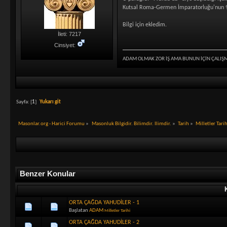
Kutsal Roma-Germen İmparatorluğu'nun 9. y
Bilgi için ekledim.
İleti: 7217
Cinsiyet:
ADAM OLMAK ZOR İŞ AMA BUNUN İÇİN ÇALIŞ
Sayfa: [
1
]
Yukarı git
Masonlar.org - Harici Forumu
»
Masonluk Bilgidir. Bilimdir. Ilimdir.
»
Tarih
»
Milletler Tari
Benzer Konular
ORTA ÇAĞDA YAHUDİLER - 1
Başlatan
ADAM
Milletler Tarihi
ORTA ÇAĞDA YAHUDİLER - 2