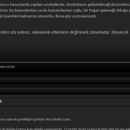
 o banyolarda yapılan söyleşilerde, dostlukların gelişebileceği düşünülmüş
şince, bu banyolardan ya da hamamlardan çoğu, bir Pagan geleneği olduğu ge
 edici işaretleri kalmamış oluyordu. Buna göz yumulamazdı.
erden söz edince, ekonomik etkenlere değinmek zorunludur. İzleyece
MAYA DEĞER.
5
klama yapmak gerektiğini gördüm: Kral Dindar Louis.
n bu kişinin Fransa kralı olduğu sanılmamalı. O tarihte henüz Fransa Krallığı diye bir şey yo