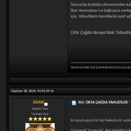
İberya’da Endülüs döneminden kalma
İber Yarımadası’na bağnazca yerle
için, Yahudilerin kendilerini ayırt
Orta Çağda Avrupa’daki Yahudil
ADAM OLMAK ZOR İŞ AMA BUNUN İÇİN ÇALIŞ
Haziran 18, 2010, 01:01:59 ös
ADAM
Ynt: ORTA ÇAĞDA YAHUDİLER - 
Seçkin Üye
Uzman Uye
Bu yazıda geçen bir kişi hakkında bir açı
O paragraf "Fransa'da" diye başladığı içüi