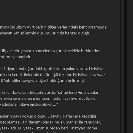
etmiş olduğum Avrupa’nın diğer yerlerindeki kent ortamında
a yaşayan Yahudilerinin durumunun da benzer olduğu
lişkiler oluşmuştu. Önceleri özgür bir şekilde birbirlerine
leştirmeye başladı.
stiyan dostluğundaki aşırılıklardan yakınıyordu. Hıristiyan
dilerin kendi dinlerinin üstünlüğü üzerine Hıristiyanlara vaaz
ürü Yahudileri saygıya değer bulduğunu belirtmişti.
ilgili kaygıları dile getiriyordu. Yahudilerle Hıristiyanlar
ı giysi giymelerini istemenin nedeni sayılıyordu: Şöyle
dınlarla ilişkiye girdiği oluyor...”
nların hayli yoğun olduğu Sicilya’yı kafasında geçirdiği
ı toplumsallığın devamı olarak Müslümanlar ile Yahudiler,
rak yasakladı. Bu yasak, uzun süreden beri Hıristiyan-Roma