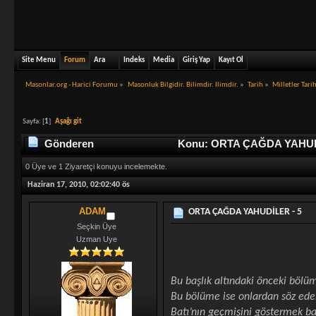
Site Menu
Forum
Ara
Indeks
Media
Giriş Yap
Kayıt Ol
Masonlar.org - Harici Forumu
»
Masonluk Bilgidir. Bilimdir. Ilimdir.
»
Tarih
»
Milletler Tari
Sayfa: [
1
]
Aşağı git
Gönderen
Konu: ORTA ÇAĞDA YAHUDİL
0 Üye ve 1 Ziyaretçi konuyu incelemekte.
Haziran 17, 2010, 02:02:40 ös
ADAM
ORTA ÇAĞDA YAHUDİLER - 5
Seçkin Üye
Uzman Uye
Bu başlık altındaki önceki bölü
Bu bölüme ise onlardan söz edere
Batı’nın geçmişini göstermek b