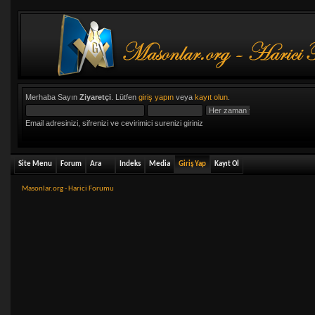
Merhaba Sayın
Ziyaretçi
. Lütfen
giriş yapın
veya
kayıt olun
.
Email adresinizi, sifrenizi ve cevirimici surenizi giriniz
Site Menu
Forum
Ara
Indeks
Media
Giriş Yap
Kayıt Ol
Masonlar.org - Harici Forumu