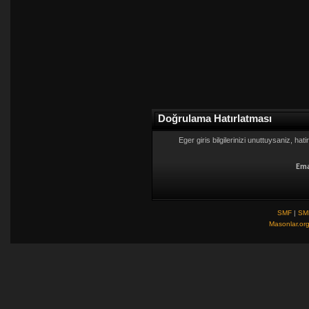
Doğrulama Hatırlatması
Eger giris bilgilerinizi unuttuysaniz, hat
Ema
SMF
|
SM
Masonlar.or