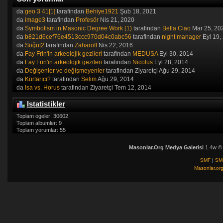
da
geo 3 41[1]
tarafindan
Behiye1921
Şub 18, 2021
da
image3
tarafindan
Profesör
Nis 21, 2020
da
Symbolism in Masonic Degree Work (1)
tarafindan
Bella Ciao
Mar 25, 20
da
b821d6cef76e4513ccc970d04c0abc56
tarafindan
night manager
Eyl 19,
da
Söğüt2
tarafindan
Zaharoff
Nis 22, 2016
da
Fay Frin'in arkeolojik gezileri
tarafindan
MEDUSA
Eyl 30, 2014
da
Fay Frin'in arkeolojik gezileri
tarafindan
Nicolus
Eyl 28, 2014
da
Değişenler ve değişmeyenler
tarafindan Ziyaretçi Ağu 29, 2014
da
Kurtarıcı?
tarafindan
Selim
Ağu 29, 2014
da
Isa vs. Horus
tarafindan Ziyaretçi Tem 12, 2014
Istatistikler
Toplam ogeler: 30602
Toplam albumler: 9
Toplam yorumlar: 55
Masonlar.Org Medya Galerisi
1.4w ©
SMF
|
SM
Masonlar.or