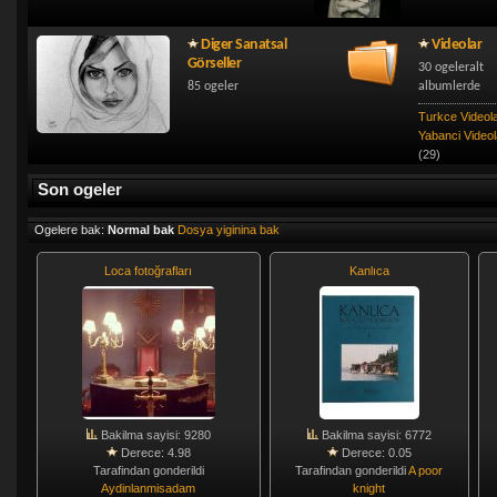
Diger Sanatsal
Videolar
Görseller
30 ogeleralt
85 ogeler
albumlerde
Turkce Videol
Yabanci Videol
(29)
Son ogeler
Ogelere bak:
Normal bak
Dosya yiginina bak
Loca fotoğrafları
Kanlıca
Bakilma sayisi: 9280
Bakilma sayisi: 6772
Derece: 4.98
Derece: 0.05
Tarafindan gonderildi
Tarafindan gonderildi
A poor
Aydinlanmisadam
knight