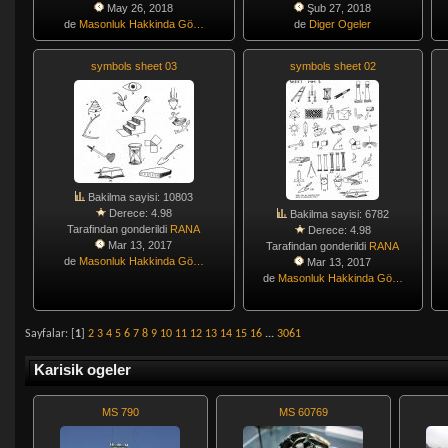
May 26, 2018
Şub 27, 2018
de
Masonluk Hakkinda Gö…
de
Diger Ogeler
symbols sheet 03
symbols sheet 02
Bakilma sayisi: 10803
Derece: 4.98
Bakilma sayisi: 6782
Tarafindan gonderildi
RANA
Derece: 4.98
Mar 13, 2017
Tarafindan gonderildi
RANA
de
Masonluk Hakkinda Gö…
Mar 13, 2017
de
Masonluk Hakkinda Gö…
Sayfalar: [
1
]
2
3
4
5
6
7
8
9
10
11
12
13
14
15
16
...
3061
Karisik ogeler
MS 790
MS 60769