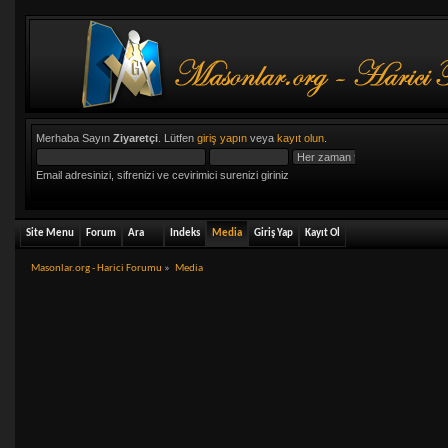
Merhaba Sayın
Ziyaretçi
. Lütfen
giriş yapın
veya
kayıt olun
.
Email adresinizi, sifrenizi ve cevirimici surenizi giriniz
Site Menu
Forum
Ara
Indeks
Media
Giriş Yap
Kayıt Ol
Masonlar.org - Harici Forumu
»
Media