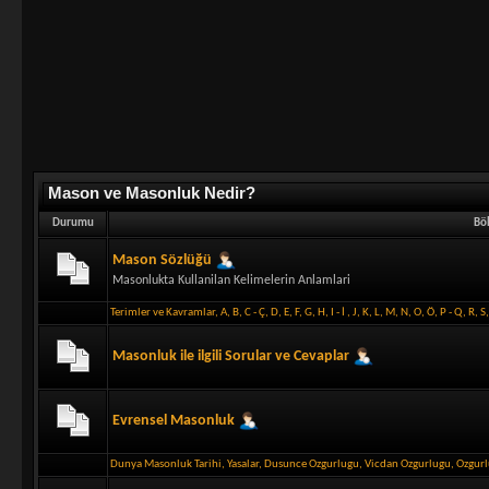
Mason ve Masonluk Nedir?
Durumu
Bö
Mason Sözlüğü
Masonlukta Kullanilan Kelimelerin Anlamlari
Terimler ve Kavramlar
,
A
,
B
,
C - Ç
,
D
,
E
,
F
,
G
,
H
,
I - İ
,
J
,
K
,
L
,
M
,
N
,
O
,
Ö
,
P - Q
,
R
,
S
Masonluk ile ilgili Sorular ve Cevaplar
Evrensel Masonluk
Dunya Masonluk Tarihi
,
Yasalar
,
Dusunce Ozgurlugu
,
Vicdan Ozgurlugu
,
Ozgur