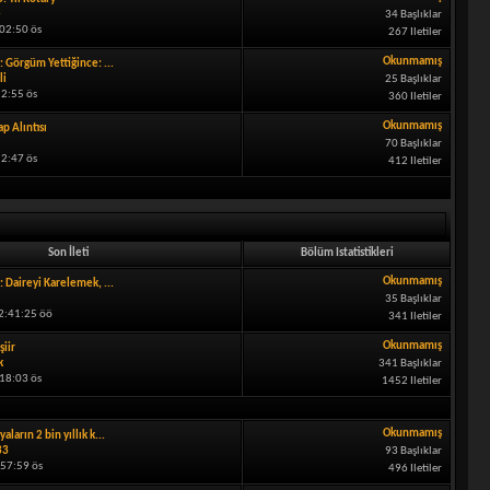
e
34 Başlıklar
02:50 ös
267 Iletiler
Okunmamış
: Görgüm Yettiğince: ...
li
25 Başlıklar
52:55 ös
360 Iletiler
Okunmamış
ap Alıntısı
70 Başlıklar
52:47 ös
412 Iletiler
Son İleti
Bölüm Istatistikleri
Okunmamış
: Daireyi Karelemek, ...
35 Başlıklar
12:41:25 öö
341 Iletiler
Okunmamış
şiir
k
341 Başlıklar
18:03 ös
1452 Iletiler
Okunmamış
aların 2 bin yıllık k...
33
93 Başlıklar
:57:59 ös
496 Iletiler