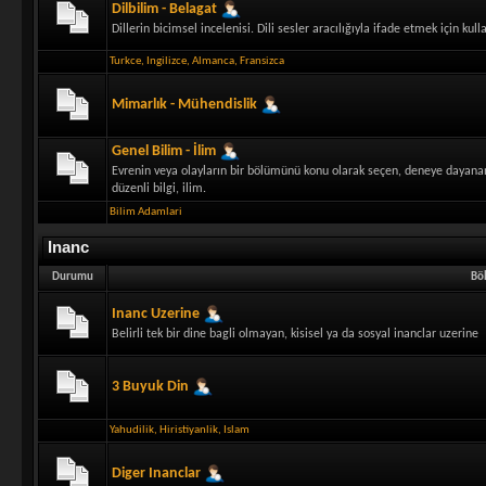
Dilbilim - Belagat
Dillerin bicimsel incelenisi. Dili sesler aracılığıyla ifade etmek için kul
Turkce
,
Ingilizce
,
Almanca
,
Fransizca
Mimarlık - Mühendislik
Genel Bilim - İlim
Evrenin veya olayların bir bölümünü konu olarak seçen, deneye dayana
düzenli bilgi, ilim.
Bilim Adamlari
Inanc
Durumu
Bö
Inanc Uzerine
Belirli tek bir dine bagli olmayan, kisisel ya da sosyal inanclar uzerine
3 Buyuk Din
Yahudilik
,
Hiristiyanlik
,
Islam
Diger Inanclar