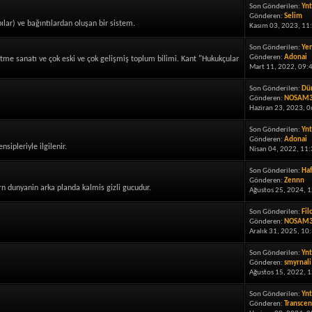
Son Gönderilen:
Ynt
Gönderen:
Selim
pılar) ve bağıntılardan oluşan bir sistem.
Kasım 03, 2023, 11
Son Gönderilen:
Yen
Gönderen:
Adonai
e sanatı ve çok eski ve çok gelişmiş toplum bilimi. Kant "Hukukçular
Mart 11, 2022, 09:
Son Gönderilen:
Dün
Gönderen:
NOSAM
Haziran 23, 2023, 0
Son Gönderilen:
Ynt
Gönderen:
Adonai
sipleriyle ilgilenir.
Nisan 04, 2022, 11:
Son Gönderilen:
Haf
Gönderen:
Zennn
ern dunyanin arka planda kalmis gizli gucudur.
Ağustos 25, 2024, 
Son Gönderilen:
Fil
Gönderen:
NOSAM
Aralık 31, 2025, 10
Son Gönderilen:
Ynt
Gönderen:
smyrnali
Ağustos 15, 2022, 
Son Gönderilen:
Ynt
Gönderen:
Transcen