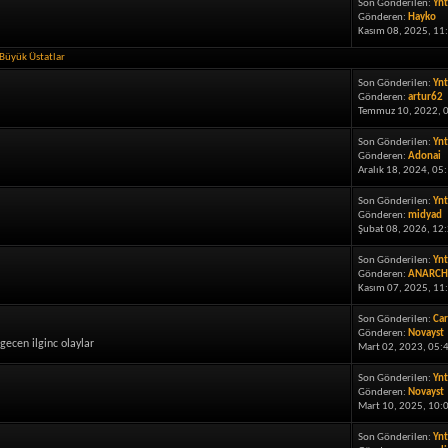
Son Gönderilen:
Ynt
Gönderen:
Hayko
Kasım 08, 2025, 11
Büyük Üstatlar
Son Gönderilen:
Ynt
Gönderen:
artur62
Temmuz 10, 2022, 0
Son Gönderilen:
Ynt
Gönderen:
Adonai
Aralık 18, 2024, 05
Son Gönderilen:
Ynt
Gönderen:
midyad
Şubat 08, 2026, 12:
Son Gönderilen:
Ynt
Gönderen:
ANARCH
Kasım 07, 2025, 11
Son Gönderilen:
Car
Gönderen:
Novayst
gecen ilginc olaylar
Mart 02, 2023, 05:
Son Gönderilen:
Ynt
Gönderen:
Novayst
Mart 10, 2025, 10:
Son Gönderilen:
Ynt