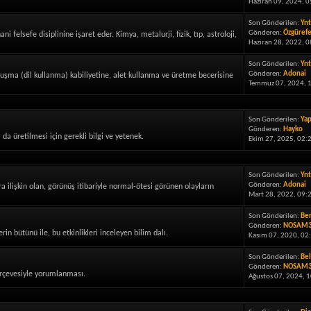
Haziran 09, 2024, 0
Son Gönderilen:
Ynt
Gönderen:
Özgüref
felsefe disiplinine işaret eder. Kimya, metalurji, fizik, tıp, astroloji,
Haziran 28, 2022, 
Son Gönderilen:
Ynt
Gönderen:
Adonai
uşma (dil kullanma) kabiliyetine, alet kullanma ve üretme becerisine
Temmuz 07, 2024, 1
Son Gönderilen:
Yap
Gönderen:
Hayko
da üretilmesi için gerekli bilgi ve yetenek.
Ekim 27, 2025, 02:
Son Gönderilen:
Ynt
Gönderen:
Adonai
 ilişkin olan, görünüş itibariyle normal-ötesi görünen olayların
Mart 28, 2022, 09:
Son Gönderilen:
Ber
Gönderen:
NOSAM
rin bütünü ile, bu etkinlikleri inceleyen bilim dalı.
Kasım 07, 2020, 02
Son Gönderilen:
Bel
Gönderen:
NOSAM
çerçevesiyle yorumlanması.
Ağustos 07, 2024, 1