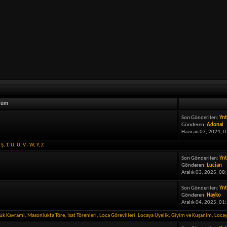
lüm
Son Gönderilen:
Ynt
Gönderen:
Adonai
Haziran 07, 2024, 0
,
Ş
,
T
,
U
,
Ü
,
V - W
,
Y
,
Z
Son Gönderilen:
Ynt
Gönderen:
Lucian
Aralık 03, 2025, 08
Son Gönderilen:
Ynt
Gönderen:
Hayko
Aralık 04, 2025, 01
luk Kavrami
,
Masonlukta Töre
,
İsat Törenleri
,
Loca Görevlileri
,
Locaya Üyelik
,
Giyim ve Kuşanim
,
Loca