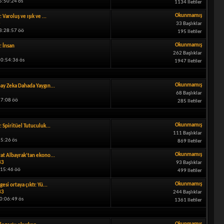
5:50:24 ös
1134 Iletiler
Okunmamış
: Varoluş ve ışık ve ...
e
33 Başlıklar
08:28:57 öö
195 Iletiler
Okunmamış
: İnsan
262 Başlıklar
0:54:36 ös
1947 Iletiler
Okunmamış
ay Zeka Dahada Yaygın...
68 Başlıklar
27:08 öö
285 Iletiler
Okunmamış
: Spiritüel Tutuculuk...
111 Başlıklar
25:26 ös
869 Iletiler
Okunmamış
at Albayrak’tan ekono...
33
93 Başlıklar
:15:46 öö
499 Iletiler
Okunmamış
gesi ortaya çıktı: Yü...
33
244 Başlıklar
0:06:49 ös
1361 Iletiler