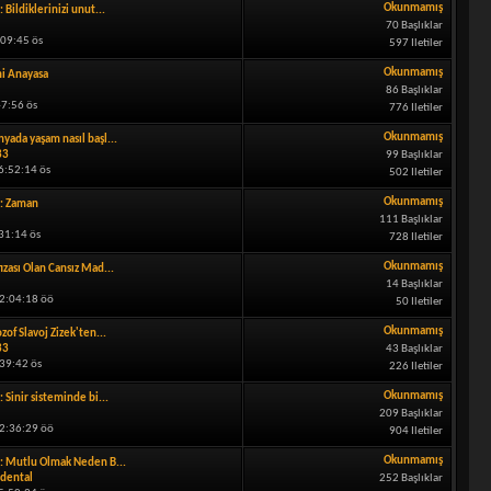
Okunmamış
: Bildiklerinizi unut...
70 Başlıklar
:09:45 ös
597 Iletiler
Okunmamış
i Anayasa
86 Başlıklar
47:56 ös
776 Iletiler
Okunmamış
yada yaşam nasıl başl...
33
99 Başlıklar
6:52:14 ös
502 Iletiler
Okunmamış
: Zaman
111 Başlıklar
31:14 ös
728 Iletiler
Okunmamış
ızası Olan Cansız Mad...
14 Başlıklar
12:04:18 öö
50 Iletiler
Okunmamış
ozof Slavoj Zizek'ten...
33
43 Başlıklar
:39:42 ös
226 Iletiler
Okunmamış
: Sinir sisteminde bi...
209 Başlıklar
12:36:29 öö
904 Iletiler
Okunmamış
: Mutlu Olmak Neden B...
dental
252 Başlıklar