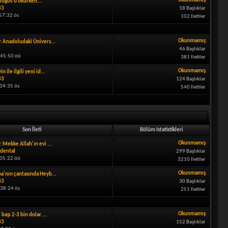
Okunmamış
logos’u okurken...
33
18 Başlıklar
57:32 ös
102 Iletiler
Okunmamış
: Anadoludaki Ünivers...
46 Başlıklar
:45:50 öö
381 Iletiler
Okunmamış
in ile ilgili yeni id...
33
124 Başlıklar
:04:35 ös
540 Iletiler
Son İleti
Bölüm Istatistikleri
Okunmamış
: Mekke Allah'ın evi ...
dental
299 Başlıklar
:05:22 öö
3210 Iletiler
Okunmamış
a'nın çantasında Heyb...
33
30 Başlıklar
:38:24 ös
251 Iletiler
Okunmamış
i başı 2-3 bin dolar....
33
152 Başlıklar