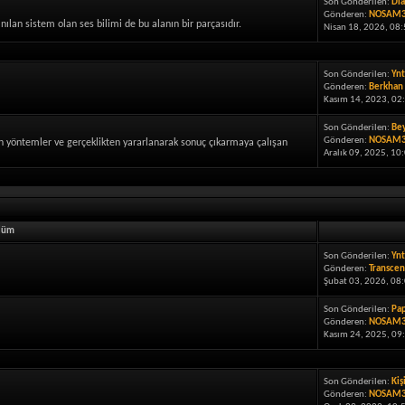
Son Gönderilen:
Dia
Gönderen:
NOSAM
lanılan sistem olan ses bilimi de bu alanın bir parçasıdır.
Nisan 18, 2026, 08:
Son Gönderilen:
Ynt
Gönderen:
Berkhan
Kasım 14, 2023, 02
Son Gönderilen:
Bey
Gönderen:
NOSAM
n yöntemler ve gerçeklikten yararlanarak sonuç çıkarmaya çalışan
Aralık 09, 2025, 10
lüm
Son Gönderilen:
Ynt
Gönderen:
Transcen
Şubat 03, 2026, 08
Son Gönderilen:
Pap
Gönderen:
NOSAM
Kasım 24, 2025, 09
Son Gönderilen:
Kiş
Gönderen:
NOSAM