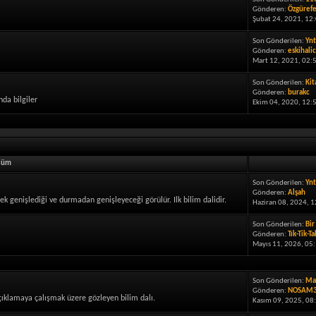
Gönderen:
Özgüref
Şubat 24, 2021, 12:
Son Gönderilen:
Ynt
Gönderen:
eskihalic
Mart 12, 2021, 02:
Son Gönderilen:
Kit
Gönderen:
burakc
da bilgiler
Ekim 04, 2020, 12:
lüm
Son Gönderilen:
Ynt
Gönderen:
Alşah
k genişlediği ve durmadan genişleyeceği görülür. Ilk bilim dalidir.
Haziran 08, 2024, 
Son Gönderilen:
Bir 
Gönderen:
Tık-Tik-Ta
Mayıs 11, 2026, 05:
Son Gönderilen:
May
Gönderen:
NOSAM
i açıklamaya çalışmak üzere gözleyen bilim dalı.
Kasım 09, 2025, 08