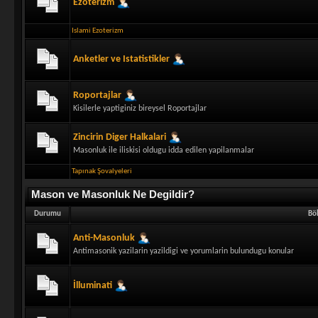
Ezoterizm
Islami Ezoterizm
Anketler ve Istatistikler
Roportajlar
Kisilerle yaptiginiz bireysel Roportajlar
Zincirin Diger Halkalari
Masonluk ile iliskisi oldugu idda edilen yapilanmalar
Tapınak Şovalyeleri
Mason ve Masonluk Ne Degildir?
Durumu
Bö
Anti-Masonluk
Antimasonik yazilarin yazildigi ve yorumlarin bulundugu konular
İlluminati