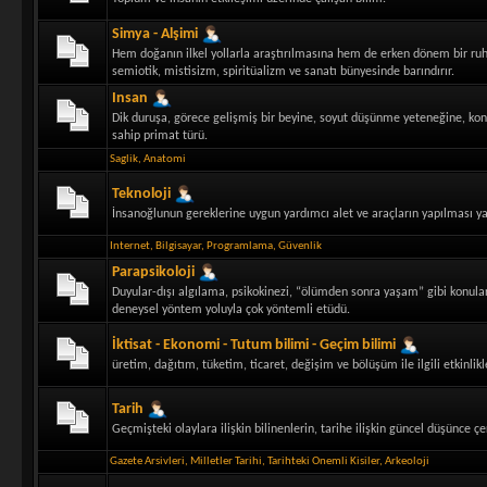
Simya - Alşimi
Hem doğanın ilkel yollarla araştırılmasına hem de erken dönem bir ruhani 
semiotik, mistisizm, spiritüalizm ve sanatı bünyesinde barındırır.
Insan
Dik duruşa, görece gelişmiş bir beyine, soyut düşünme yeteneğine, kon
sahip primat türü.
Saglik
,
Anatomi
Teknoloji
İnsanoğlunun gereklerine uygun yardımcı alet ve araçların yapılması ya 
Internet
,
Bilgisayar
,
Programlama
,
Güvenlik
Parapsikoloji
Duyular-dışı algılama, psikokinezi, “ölümden sonra yaşam” gibi konulara
deneysel yöntem yoluyla çok yöntemli etüdü.
İktisat - Ekonomi - Tutum bilimi - Geçim bilimi
üretim, dağıtım, tüketim, ticaret, değişim ve bölüşüm ile ilgili etkinlikle
Tarih
Geçmişteki olaylara ilişkin bilinenlerin, tarihe ilişkin güncel düşünce 
Gazete Arsivleri
,
Milletler Tarihi
,
Tarihteki Onemli Kisiler
,
Arkeoloji