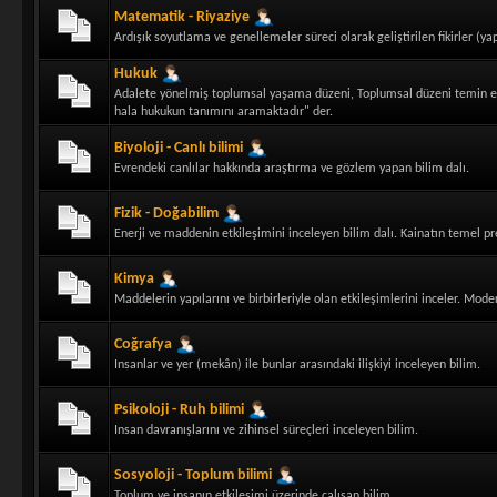
Matematik - Riyaziye
Ardışık soyutlama ve genellemeler süreci olarak geliştirilen fikirler (ya
Hukuk
Adalete yönelmiş toplumsal yaşama düzeni, Toplumsal düzeni temin etm
hala hukukun tanımını aramaktadır" der.
Biyoloji - Canlı bilimi
Evrendeki canlılar hakkında araştırma ve gözlem yapan bilim dalı.
Fizik - Doğabilim
Enerji ve maddenin etkileşimini inceleyen bilim dalı. Kainatın temel pren
Kimya
Maddelerin yapılarını ve birbirleriyle olan etkileşimlerini inceler. Mod
Coğrafya
Insanlar ve yer (mekân) ile bunlar arasındaki ilişkiyi inceleyen bilim.
Psikoloji - Ruh bilimi
Insan davranışlarını ve zihinsel süreçleri inceleyen bilim.
Sosyoloji - Toplum bilimi
Toplum ve insanın etkileşimi üzerinde çalışan bilim.