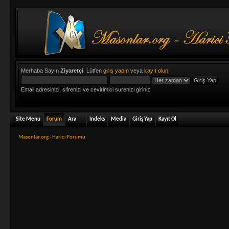
Merhaba Sayın
Ziyaretçi
. Lütfen
giriş yapın
veya
kayıt olun
.
Email adresinizi, sifrenizi ve cevirimici surenizi giriniz
Site Menu
Forum
Ara
Indeks
Media
Giriş Yap
Kayıt Ol
Masonlar.org - Harici Forumu