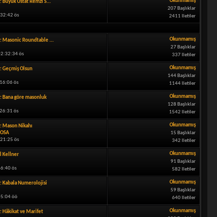
Okunmamış
: Büyük Üstat Remzi S...
207 Başlıklar
:32:42 ös
2411 Iletiler
Okunmamış
: Masonic Roundtable ...
27 Başlıklar
2:32:34 ös
337 Iletiler
Okunmamış
: Geçmiş Olsun
144 Başlıklar
:16:06 ös
1144 Iletiler
Okunmamış
: Bana göre masonluk
128 Başlıklar
26:31 ös
1542 Iletiler
Okunmamış
: Mason Nikahı
OSA
15 Başlıklar
:21:25 ös
342 Iletiler
Okunmamış
l Kellner
91 Başlıklar
46:40 ös
582 Iletiler
Okunmamış
: Kabala Numerolojisi
59 Başlıklar
05:04 öö
640 Iletiler
Okunmamış
: Hâkikat ve Marifet