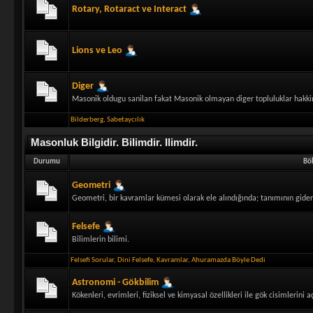
Rotary, Rotaract ve Interact
Lions ve Leo
Diger
Masonik oldugu sanilan fakat Masonik olmayan diger topluluklar hakkin
Bilderberg
,
Sabetaycılık
Masonluk Bilgidir. Bilimdir. Ilimdir.
Durumu
Bö
Geometri
Geometri, bir kavramlar kümesi olarak ele alındığında; tanımının gidere
Felsefe
Bilimlerin bilimi.
Felsefi Sorular
,
Dini Felsefe
,
Kavramlar
,
Ahuramazda Böyle Dedi
Astronomi - Gökbilim
Kökenleri, evrimleri, fiziksel ve kimyasal özellikleri ile gök cisimlerin