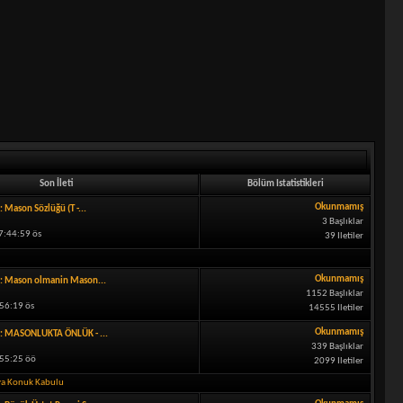
Son İleti
Bölüm Istatistikleri
Okunmamış
: Mason Sözlüğü (T -...
3 Başlıklar
7:44:59 ös
39 Iletiler
Okunmamış
: Mason olmanin Mason...
1152 Başlıklar
:56:19 ös
14555 Iletiler
Okunmamış
: MASONLUKTA ÖNLÜK - ...
339 Başlıklar
:55:25 öö
2099 Iletiler
ya Konuk Kabulu