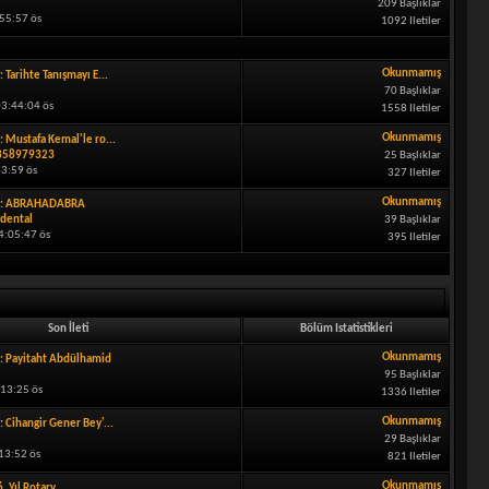
209 Başlıklar
55:57 ös
1092 Iletiler
Okunmamış
: Tarihte Tanışmayı E...
70 Başlıklar
3:44:04 ös
1558 Iletiler
Okunmamış
: Mustafa Kemal'le ro...
358979323
25 Başlıklar
43:59 ös
327 Iletiler
Okunmamış
t: ABRAHADABRA
dental
39 Başlıklar
4:05:47 ös
395 Iletiler
Son İleti
Bölüm Istatistikleri
Okunmamış
: Payitaht Abdülhamid
95 Başlıklar
:13:25 ös
1336 Iletiler
Okunmamış
: Cihangir Gener Bey'...
29 Başlıklar
13:52 ös
821 Iletiler
Okunmamış
. Yıl Rotary