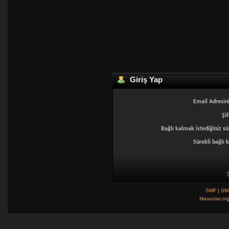
Giriş Yap
Email Adresini
Şif
Bağlı kalmak istediğiniz sü
Sürekli bağlı k
SMF
|
SM
Masonlar.or