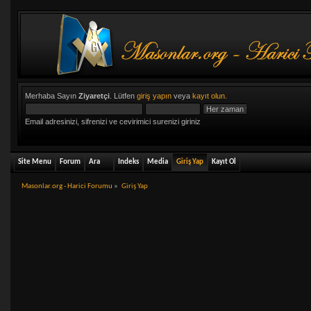
Merhaba Sayın
Ziyaretçi
. Lütfen
giriş yapın
veya
kayıt olun
.
Email adresinizi, sifrenizi ve cevirimici surenizi giriniz
Site Menu
Forum
Ara
Indeks
Media
Giriş Yap
Kayıt Ol
Masonlar.org - Harici Forumu
»
Giriş Yap