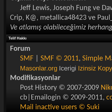
Jeff Lewis, Joseph Fung ve Da
Crip, K@, metallica48423 ve Paul
Ve atlamış olabileceğimiz herhangi
Telif Hakkı
Forum
SMF
|
SMF © 2011
,
Simple M
Masonlar.org
Icerigi
Izinsiz Kop
Modifikasyonlar
Post History © 2007-2009
Nik
cb|Emailogin © 2009-2011,
c
Mail inactive users © Suki