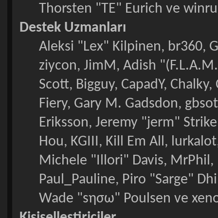
Thorsten "TE" Eurich ve winru
Destek Uzmanları
Aleksi "Lex" Kilpinen, br360, 
ziycon, JimM, Adish "(F.L.A.M.
Scott, Bigguy, CapadY, Chalky,
Fiery, Gary M. Gadsdon, gbso
Eriksson, Jeremy "jerm" Strik
Hou, KGIII, Kill Em All, lurkal
Michele "Illori" Davis, MrPhil,
Paul_Pauline, Piro "Sarge" Dh
Wade "sησω" Poulsen ve xeno
Kişiselleştiriciler