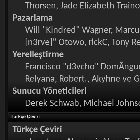
Thorsen, Jade Elizabeth Train
Pazarlama
Will "Kindred" Wagner, Marcu
[n3rve]" Otowo, rickC, Tony R
Yerelleştirme
Francisco "d3vcho" DomÃ­ngue
Relyana, Robert., Akyhne ve 
Sunucu Yöneticileri
Derek Schwab, Michael Johnso
Türkçe Çeviri
Türkçe Çeviri