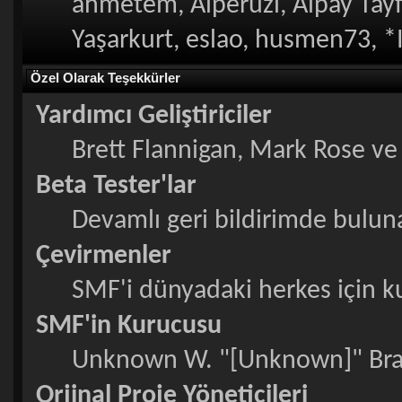
ahmetem, Alperuzi, Alpay Tayf
Yaşarkurt, eslao, husmen73, *
Özel Olarak Teşekkürler
Yardımcı Geliştiriciler
Brett Flannigan, Mark Rose v
Beta Tester'lar
Devamlı geri bildirimde bulunan
Çevirmenler
SMF'i dünyadaki herkes için kull
SMF'in Kurucusu
Unknown W. "[Unknown]" Bra
Orjinal Proje Yöneticileri