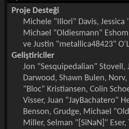
Proje Desteği
Michele "Illori" Davis, Jessic
Michael "Oldiesmann" Eshom
ve Justin "metallica48423" O'
Geliştiriciler
Jon "Sesquipedalian" Stovell,
Darwood, Shawn Bulen, Norv, 
"Bloc" Kristiansen, Colin Sch
Visser, Juan "JayBachatero" H
Benson, Grudge, Michael "Ol
Miller, Selman "[SiNaN]" Eser,