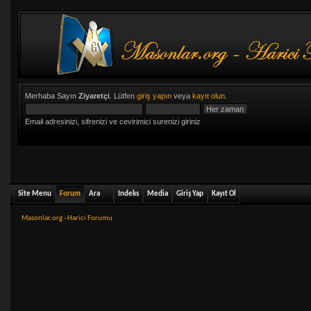
Merhaba Sayın
Ziyaretçi
. Lütfen
giriş yapın
veya
kayıt olun
.
Email adresinizi, sifrenizi ve cevirimici surenizi giriniz
Site Menu
Forum
Ara
Indeks
Media
Giriş Yap
Kayıt Ol
Masonlar.org - Harici Forumu