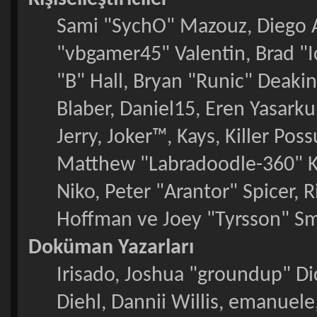
Sami "SychO" Mazouz, Diego 
"vbgamer45" Valentin, Brad
"B" Hall, Bryan "Runic" Deaki
Blaber, Daniel15, Eren Yasark
Jerry, Joker™, Kays, Killer P
Matthew "Labradoodle-360" Ke
Niko, Peter "Arantor" Spicer, 
Hoffman ve Joey "Tyrsson" Sm
Doküman Yazarları
Irisado, Joshua "groundup" Dic
Diehl, Dannii Willis, emanuel