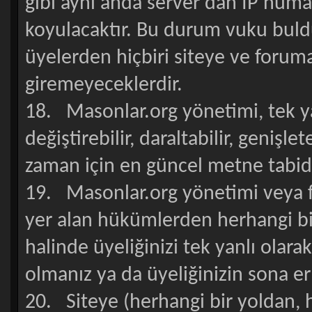
gibi aynı anda server dan İP numa
koyulacaktır. Bu durum vuku buldu
üyelerden hiçbiri siteye ve foruma
giremeyeceklerdir.
18. Masonlar.org yönetimi, tek y
değiştirebilir, daraltabilir, genişle
zaman için en güncel metne tabidi
19. Masonlar.org yönetimi veya f
yer alan hükümlerden herhangi bi
halinde üyeliğinizi tek yanlı olara
olmanız ya da üyeliğinizin sona er
20. Siteye (herhangi bir yoldan, 