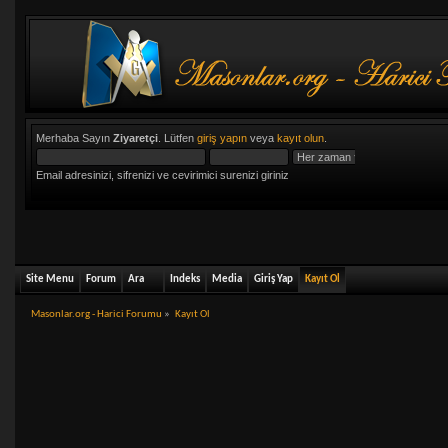
Merhaba Sayın
Ziyaretçi
. Lütfen
giriş yapın
veya
kayıt olun
.
Email adresinizi, sifrenizi ve cevirimici surenizi giriniz
Site Menu
Forum
Ara
Indeks
Media
Giriş Yap
Kayıt Ol
Masonlar.org - Harici Forumu
»
Kayıt Ol