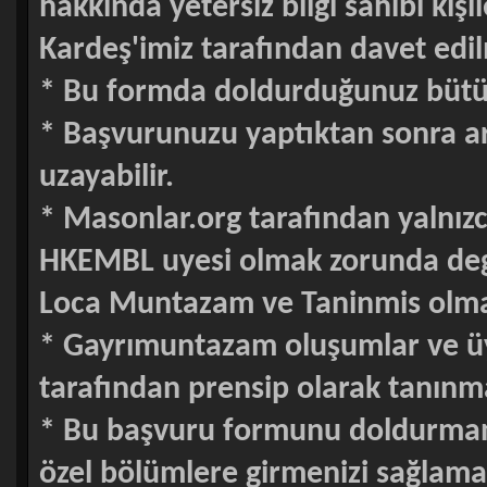
hakkında yetersiz bilgi sahibi kişi
Kardeş'imiz tarafından davet edi
* Bu formda doldurduğunuz bütün bi
* Başvurunuzu yaptıktan sonra ar
uzayabilir.
* Masonlar.org tarafından yalnı
HKEMBL uyesi olmak zorunda degi
Loca Muntazam ve Taninmis olma
* Gayrımuntazam oluşumlar ve üy
tarafından prensip olarak tanınm
* Bu başvuru formunu doldurmanı
özel bölümlere girmenizi sağlama