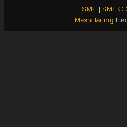
SMF
|
SMF © 
Masonlar.org
Icer