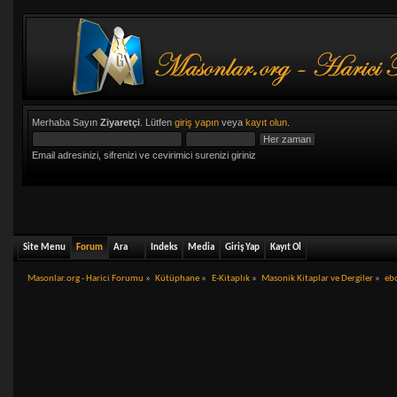
Merhaba Sayın
Ziyaretçi
. Lütfen
giriş yapın
veya
kayıt olun
.
Email adresinizi, sifrenizi ve cevirimici surenizi giriniz
Site Menu
Forum
Ara
Indeks
Media
Giriş Yap
Kayıt Ol
Masonlar.org - Harici Forumu
»
Kütüphane
»
E-Kitaplık
»
Masonik Kitaplar ve Dergiler
»
ebo