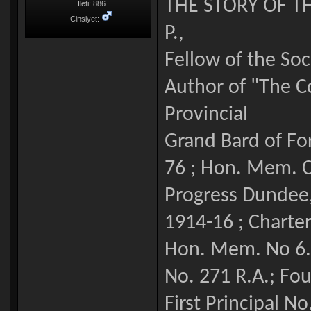
THE STORY OF TH
İleti: 886
Cinsiyet:
P.,
Fellow of the Soc
Author of "The 
Provincial
Grand Bard of For
76 ; Hon. Mem. C
Progress Dundee,
1914-16 ; Charte
Hon. Mem. No 6. 
No. 271 R.A.; Fo
First Principal N