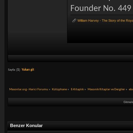
Founder No. 449 
William Harvey - The Story of the Roya
Sayfa: [
1
]
Yukarı git
Masonlar.org - Harici Forumu
»
Kütüphane
»
E-Kitaplık
»
Masonik Kitaplar ve Dergiler
»
ebo
Gitmek 
Benzer Konular