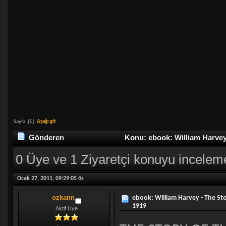
Sayfa: [
1
]
Aşağı git
Gönderen
Konu: ebook: William Harvey 
0 Üye ve 1 Ziyaretçi konuyu incelem
Ocak 27, 2011, 09:29:05 ös
ozkann
ebook: William Harvey - The Sto
1919
Aktif Uye