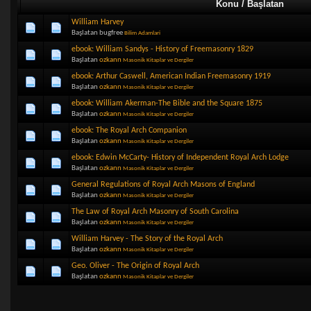
Konu / Başlatan
William Harvey
Başlatan bugfree
Bilim Adamlari
ebook: William Sandys - History of Freemasonry 1829
Başlatan
ozkann
Masonik Kitaplar ve Dergiler
ebook: Arthur Caswell, American Indian Freemasonry 1919
Başlatan
ozkann
Masonik Kitaplar ve Dergiler
ebook: William Akerman-The Bible and the Square 1875
Başlatan
ozkann
Masonik Kitaplar ve Dergiler
ebook: The Royal Arch Companion
Başlatan
ozkann
Masonik Kitaplar ve Dergiler
ebook: Edwin McCarty- History of Independent Royal Arch Lodge
Başlatan
ozkann
Masonik Kitaplar ve Dergiler
General Regulations of Royal Arch Masons of England
Başlatan
ozkann
Masonik Kitaplar ve Dergiler
The Law of Royal Arch Masonry of South Carolina
Başlatan
ozkann
Masonik Kitaplar ve Dergiler
William Harvey - The Story of the Royal Arch
Başlatan
ozkann
Masonik Kitaplar ve Dergiler
Geo. Oliver - The Origin of Royal Arch
Başlatan
ozkann
Masonik Kitaplar ve Dergiler