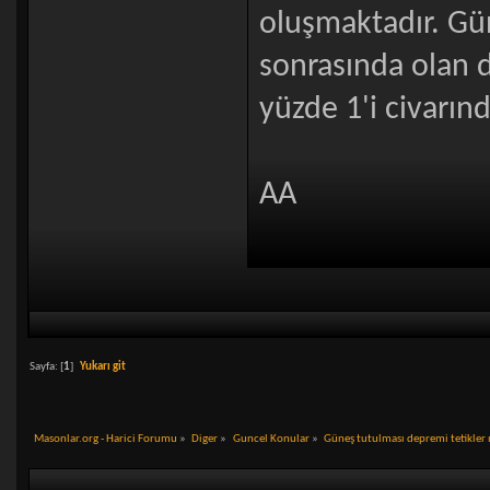
oluşmaktadır. Gü
sonrasında olan 
yüzde 1'i civarında
AA
Sayfa: [
1
]
Yukarı git
Masonlar.org - Harici Forumu
»
Diger
»
Guncel Konular
»
Güneş tutulması depremi tetikler