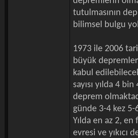
depremlerin olma
tutulmasının depr
bilimsel bulgu yo
1973 ile 2006 tar
büyük depremlerin
kabul edilebilece
sayısı yılda 4 bin
deprem olmaktadı
günde 3-4 kez 5-
Yılda en az 2, en
evresi ve yıkıcı