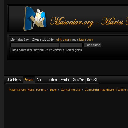
Merhaba Sayın
Ziyaretçi
. Lütfen
giriş yapın
veya
kayıt olun
.
Email adresinizi, sifrenizi ve cevirimici surenizi giriniz
Site Menu
Forum
Ara
Indeks
Media
Giriş Yap
Kayıt Ol
Masonlar.org - Harici Forumu
»
Diger
»
Guncel Konular
»
Güneş tutulması depremi tetikler