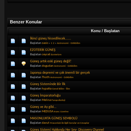
Benzer Konular
Konu / Başlatan
İkinci güneş hissedilecek.......
Başlatan
oasis
«
1
2
»
Astronomi - Gökbilim
EZOTERİK GÜNEŞ
Başlatan
ceycet
Ezoterizm
Güneş artık eski güneş değil!
Başlatan
dogudan
Astronomi - Gökbilim
Japonya depremi ve çok önemli bir gerçek
Başlatan
Thoth
Astronomi - Gökbilim
Güneş Sisteminde Bir İlk
Başlatan
hypatia
Genel Bilim - İlim
Güneş İmparatorluğu
Başlatan
Melina
Parapsikoloji
Güneş ve Ay gibi...
Başlatan
MEDUSA
Inanc Uzerine
MASONLUKTA GÜNEŞ SEMBOLÜ
Başlatan
davut
Masonluk ile ilgili Sorular ve Cevaplar
Güneş Sistemi Hakkında Her Şey- Discovery Channel