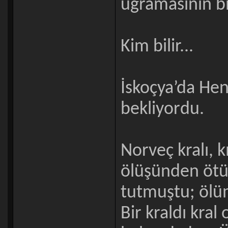
uğramasının bi
Kim bilir...
İskoçya’da Henr
bekliyordu.
Norveç kralı, 
ölüşünden ötü
tutmuştu; ölüm
Bir kraldı kra