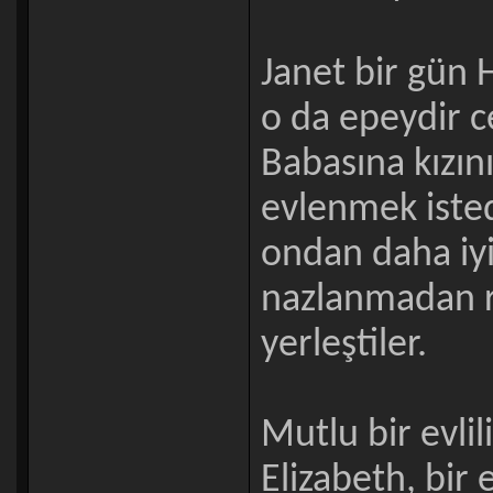
Janet bir gün H
o da epeydir ce
Babasına kızın
evlenmek isted
ondan daha iyi
nazlanmadan ra
yerleştiler.
Mutlu bir evlili
Elizabeth, bir