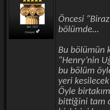
Öncesi “Biraz 
bölümde…
İleti: 7217
Cinsiyet:
Bu bölümün ki
“Henry’nin Uğ
bu bölüm öyle
yeri kesilecek
Öyle birtakım 
bittiğini tam