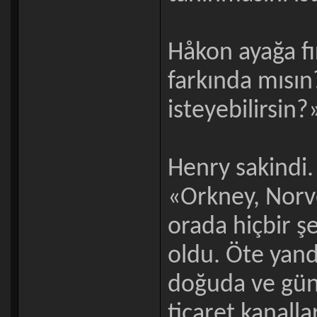
Håkon ayağa fı
farkında mısın?
isteyebilirsin?»
Henry sakindi.
«Orkney, Norv
orada hiçbir ş
oldu. Öte yand
doğuda ve gün
ticaret kanalla