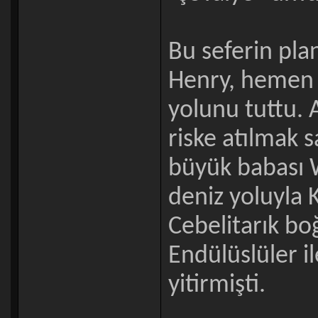
Bu seferin plan
Henry, hemen 
yolunu tuttu. 
riske atılmak s
büyük babası W
deniz yoluyla 
Cebelitarık bo
Endülüslüler i
yitirmişti.