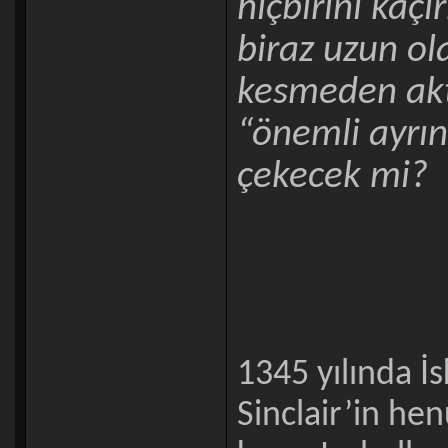
hiçbirini kaç
biraz uzun o
kesmeden akt
“önemli ayrınt
çekecek mi?
1345 yılında İ
Sinclair’in hen