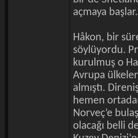
açmaya başlar
Håkon, bir sü
söylüyordu. Pr
kurulmuş o Han
Avrupa ülkeler
almıştı. Diren
hemen ortadan
Norveç’e bula
olacağı belli d