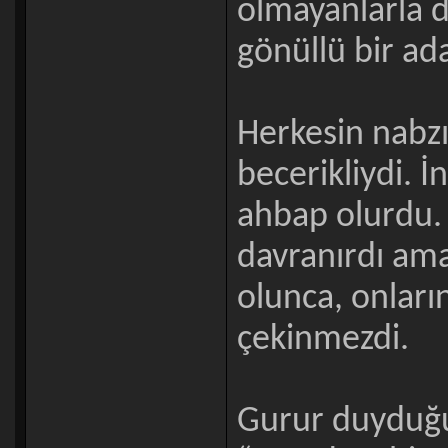
olmayanlarla dü
gönüllü bir ad
Herkesin nabz
becerikliydi. 
ahbap olurdu. 
davranırdı ama 
olunca, onlar
çekinmezdi.
Gurur duyduğu