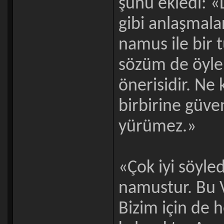
şunu ekledi: 
gibi anlaşmalar
namus ile bir 
sözüm de öyle. 
önerisidir. Ne 
birbirine güv
yürümez.»
«Çok iyi söyle
namustur. Bu V
Bizim için de 