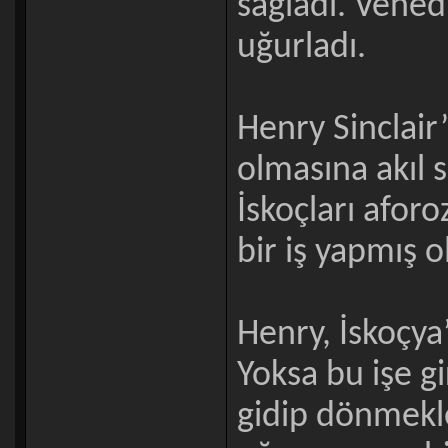
sağladı. Venedi
uğurladı.
Henry Sinclair’
olmasına akıl 
İskoçları aforo
bir iş yapmış 
Henry, İskoçya
Yoksa bu işe gi
gidip dönmekl