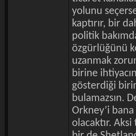
yolunu seçerse
kaptırır, bir d
politik bakımd
özgürlüğünü k
uzanmak zorun
birine ihtiyacın
gösterdiği biri
bulamazsın. D
Orkney’i bana 
olacaktır. Aksi
bir de Shetland