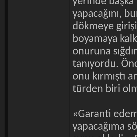
yerinde başka b
yapacağını, bun
dökmeye girişi
boyamaya kalkı
onuruna sığdıra
tanıyordu. Önc
onu kırmıştı a
türden biri olm
«Garanti edem
yapacağıma söz