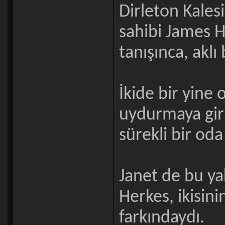
Dirleton Kales
sahibi James H
tanışınca, aklı 
İkide bir yine 
uydurmaya giriş
sürekli bir oda 
Janet de bu yak
Herkes, ikisini
farkındaydı.