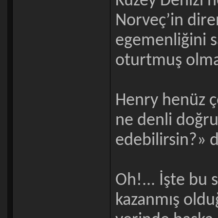
Kuzey Denizi’n
Norveç’in dire
egemenliğini 
oturtmuş olmas
Henry henüz ç
ne denli doğru
edebilirsin?» 
Oh!... İşte bu
kazanmış oldu