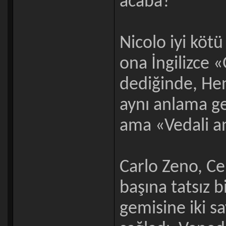
acaba?
Nicolo iyi kötü 
ona İngilizce 
dediğinde, He
aynı anlama ge
ama «Vedali an
Carlo Zeno, Ce
başına tatsız b
gemisine iki s