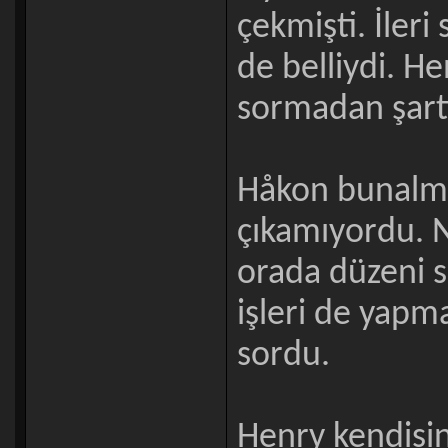
çekmişti. İleri
de belliydi. He
sormadan şart
Håkon bunalmı
çıkamıyordu. 
orada düzeni s
işleri de yapma
sordu.
Henry kendisin