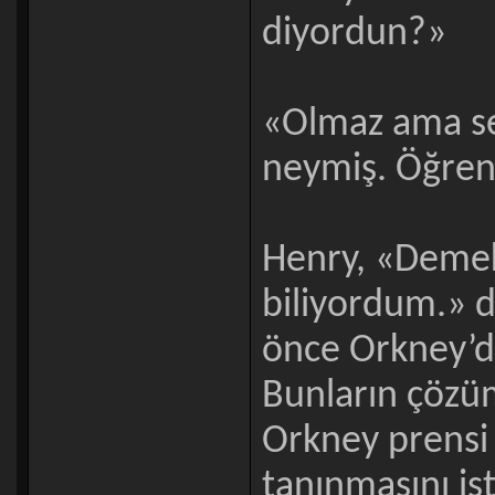
diyordun?»
«Olmaz ama se
neymiş. Öğren
Henry, «Demek 
biliyordum.» d
önce Orkney’de
Bunların çözü
Orkney prensi 
tanınmasını ist