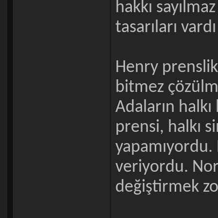
hakkı sayılmaz
tasarıları vard
Henry prenslik
bitmez çözülme
Adaların halkı
prensi, halkı s
yapamıyordu. H
veriyordu. Norv
değiştirmek zo