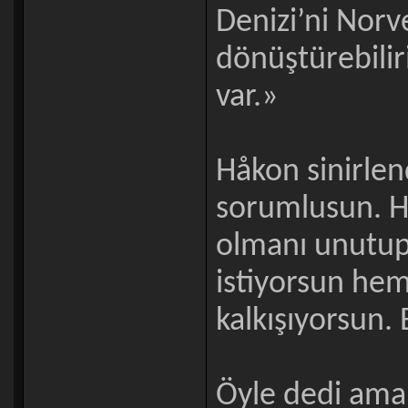
Denizi’ni Norve
dönüştürebilir
var.»
Håkon sinirle
sorumlusun. H
olmanı unutup
istiyorsun hem
kalkışıyorsun. 
Öyle dedi ama a