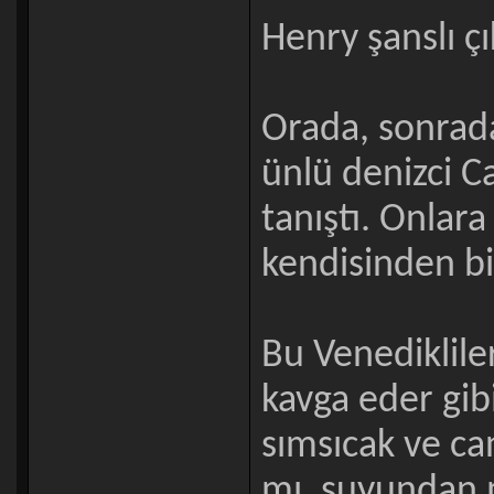
Henry şanslı çı
Orada, sonrada
ünlü denizci C
tanıştı. Onlara
kendisinden bi
Bu Venedikliler
kavga eder gib
sımsıcak ve ca
mı, suyundan m