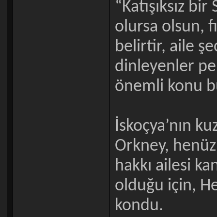
“Katışıksız bir
olursa olsun, 
belirtir, aile ş
dinleyenler pe
önemli konu bu
İskoçya’nın ku
Orkney, henüz
hakkı ailesi ka
olduğu için, H
kondu.