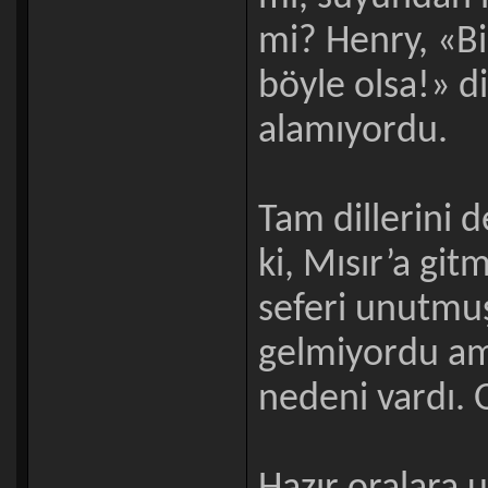
mi? Henry, «Bi
böyle olsa!» d
alamıyordu.
Tam dillerini 
ki, Mısır’a gi
seferi unutmuş
gelmiyordu am
nedeni vardı. O