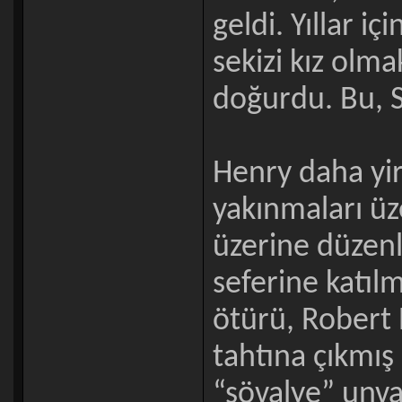
geldi. Yıllar i
sekizi kız olm
doğurdu. Bu, Si
Henry daha yir
yakınmaları üz
üzerine düzenl
seferine katıl
ötürü, Robert
tahtına çıkmış
“şövalye” unva