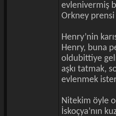
evlenivermiş 
Orkney prensi 
Henry’nin karıs
Henry, buna pe
oldubittiye ge
aşkı tatmak, so
evlenmek ister
Nitekim öyle ol
İskoçya’nın ku