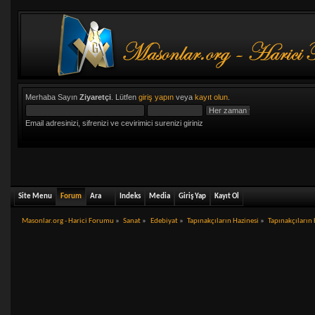
Merhaba Sayın
Ziyaretçi
. Lütfen
giriş yapın
veya
kayıt olun
.
Email adresinizi, sifrenizi ve cevirimici surenizi giriniz
Site Menu
Forum
Ara
Indeks
Media
Giriş Yap
Kayıt Ol
Masonlar.org - Harici Forumu
»
Sanat
»
Edebiyat
»
Tapınakçıların Hazinesi
»
Tapınakçıların