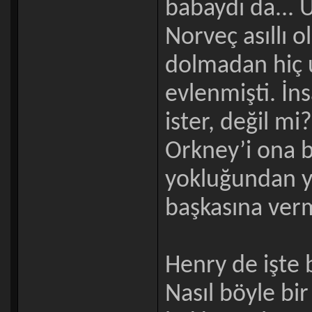
babaydı da... 
Norveç asıllı o
dolmadan hiç u
evlenmişti. İns
ister, değil mi
Orkney’i ona 
yokluğundan ya
başkasına verm
Henry de işte b
Nasıl böyle bir