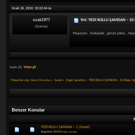
Ocak 26, 2010, 10:22:44 ös
ozak1977
Ynt: YEDİ KOLLU ŞAMDAN – 10 (
Ziyaretçi
Muazzam , fevkalade , görsel şölen ...Hay
Sayfa: [
1
]
Yukarı git
Masonlar.org - Harici Forumu
»
Sanat
»
Diger Sanatlar
»
YEDİ KOLLU ŞAMDAN – 10 (Bakır İş
Benzer Konular
YEDİ KOLLU ŞAMDAN – 1 (Genel)
Başlatan
ADAM
Diger Sanatlar