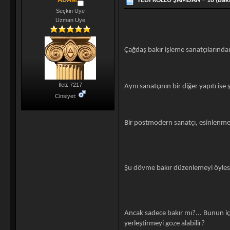
YEDİ KOLLU ŞAMDAN – 10 (Bakır
Seçkin Üye
Uzman Uye
Çağdaş bakır işleme sanatçılarında
İleti: 7217
Aynı sanatçının bir diğer yapıtı ise 
Cinsiyet:
Bir postmodern sanatçı, esinlenmes
Şu dövme bakır düzenlemeyi öylesi
Ancak sadece bakır mı?... Bunun iç
yerleştirmeyi göze alabilir?