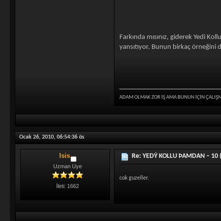
Farkında mısınız, giderek Yedi Kol
yansıtıyor. Bunun birkaç örneğini 
ADAM OLMAK ZOR İŞ AMA BUNUN İÇİN ÇALIŞ
Ocak 26, 2010, 06:54:36 ös
Isis
Re: YEDÝ KOLLU ÞAMDAN – 10 (
Uzman Uye
cok guzeller.
İleti: 1662