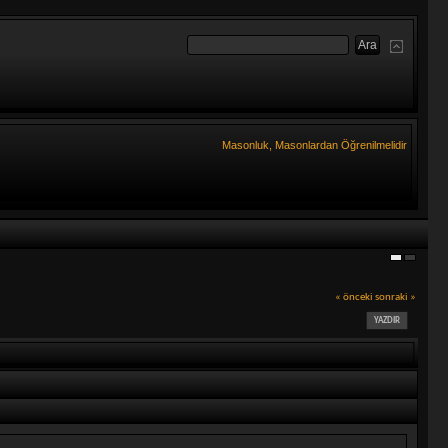
Masonluk, Masonlardan Öğrenilmelidir
« önceki
sonraki »
YAZDIR