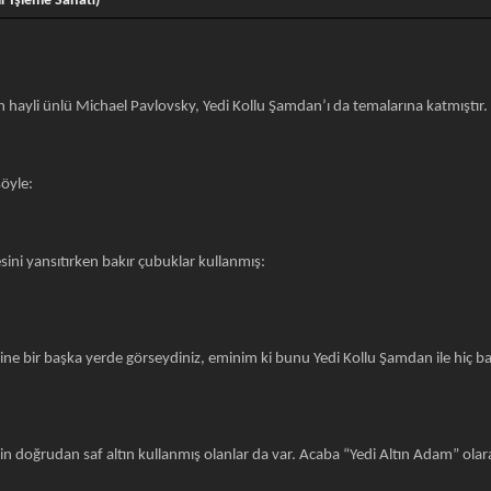
 İşleme Sanatı)
n hayli ünlü Michael Pavlovsky, Yedi Kollu Şamdan’ı da temalarına katmıştır.
şöyle:
ini yansıtırken bakır çubuklar kullanmış:
ne bir başka yerde görseydiniz, eminim ki bunu Yedi Kollu Şamdan ile hiç b
in doğrudan saf altın kullanmış olanlar da var. Acaba “Yedi Altın Adam” olar