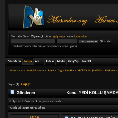
Merhaba Sayın
Ziyaretçi
. Lütfen
giriş yapın
veya
kayıt olun
.
Email adresinizi, sifrenizi ve cevirimici surenizi giriniz
Site Menu
Forum
Ara
Indeks
Media
Giriş Yap
Kayıt Ol
Masonlar.org - Harici Forumu
»
Sanat
»
Diger Sanatlar
»
YEDİ KOLLU ŞAMDAN – 10 (Bakır İş
Sayfa: [
1
]
Aşağı git
Gönderen
Konu: YEDİ KOLLU ŞAMDAN – 
0 Üye ve 1 Ziyaretçi konuyu incelemekte.
Ocak 26, 2010, 06:41:28 ös
ADAM