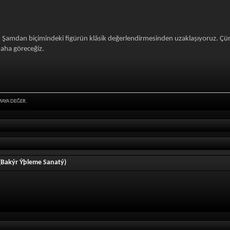
lu Şamdan biçimindeki figürün klâsik değerlendirmesinden uzaklaşıyoruz. Çün
daha göreceğiz.
MAYA DEĞER.
Bakýr Ýþleme Sanatý)