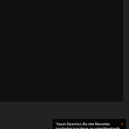
'Sayın Ziyaretçi, Bu site Masonlar
×
tarafından kurulmuş ve yönetilmektedir.