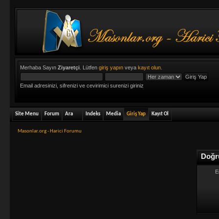
Merhaba Sayın
Ziyaretçi
. Lütfen
giriş yapın
veya
kayıt olun
.
Email adresinizi, sifrenizi ve cevirimici surenizi giriniz
Site Menu
Forum
Ara
Indeks
Media
Giriş Yap
Kayıt Ol
Masonlar.org - Harici Forumu
Doğr
E