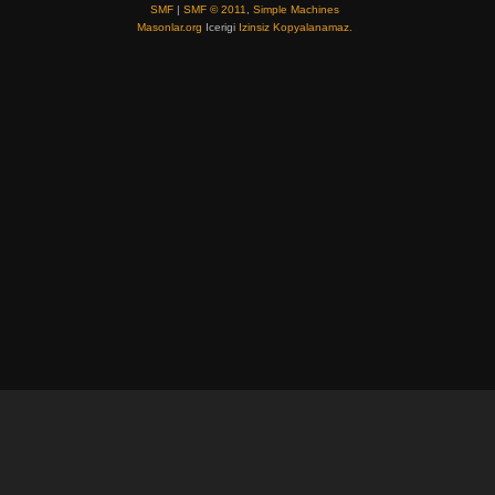
SMF
|
SMF © 2011
,
Simple Machines
Masonlar.org
Icerigi
Izinsiz Kopyalanamaz.