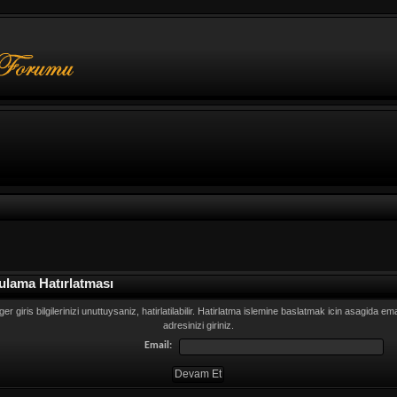
ulama Hatırlatması
ger giris bilgilerinizi unuttuysaniz, hatirlatilabilir. Hatirlatma islemine baslatmak icin asagida ema
adresinizi giriniz.
Email: