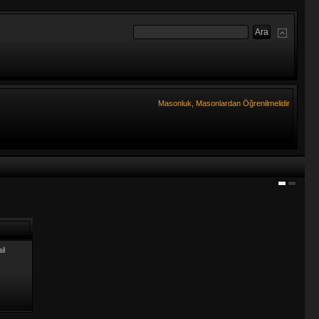
Masonluk, Masonlardan Öğrenilmelidir
il