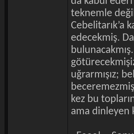
da kabul ederm
teknemle değil
Cebelitarık’a k
edecekmiş. Da
bulunacakmış. 
götürecekmişiz.
uğrarmışız; be
beceremezmişiz
kez bu topları
ama dinleyen 