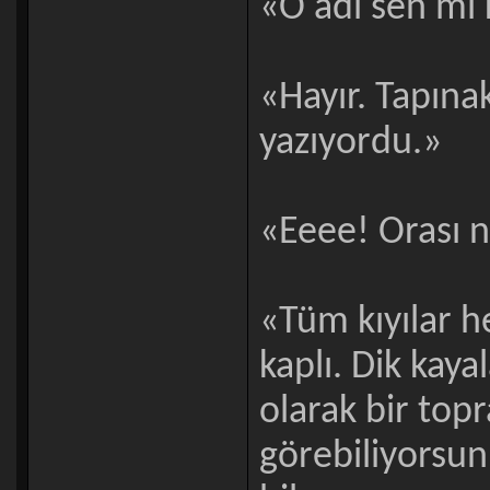
«O adı sen mi
«Hayır. Tapına
yazıyordu.»
«Eeee! Orası na
«Tüm kıyılar 
kaplı. Dik kay
olarak bir topr
görebiliyorsun.