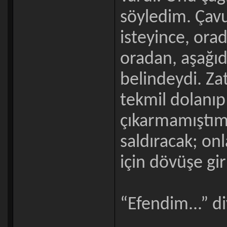
söyledim. Çav
isteyince, ora
oradan, aşağıd
belindeydi. Z
tekmil dolanı
çıkarmamıştım. 
saldıracak; onl
için dövüşe gir
“Efendim...” di