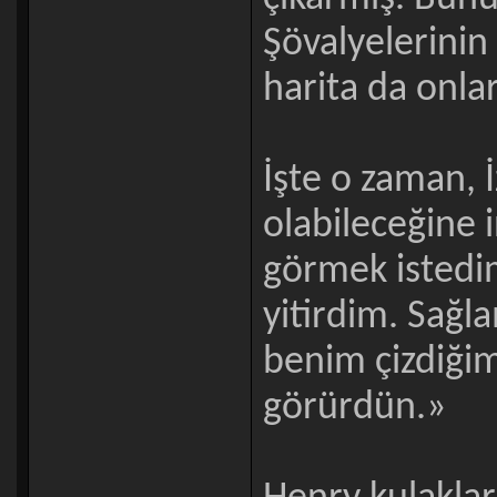
Şövalyelerinin 
harita da onlar
İşte o zaman, 
olabileceğine
görmek istedim
yitirdim. Sağl
benim çizdiği
görürdün.»