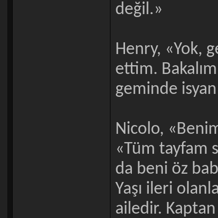
değil.»
Henry, «Yok, 
ettim. Bakalı
geminde isyan
Nicolo, «Beni
«Tüm tayfam sa
da beni öz baba
Yaşı ileri olan
ailedir. Kaptan