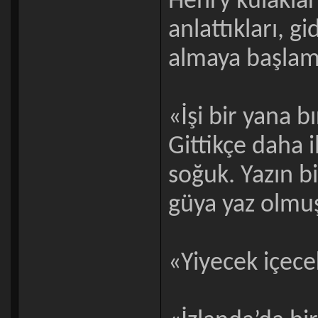
Henry kulakla
anlattıkları, g
almaya başlamı
«İşi bir yana b
Gittikçe daha i
soğuk. Yazın bi
güya yaz olmu
«Yiyecek içec