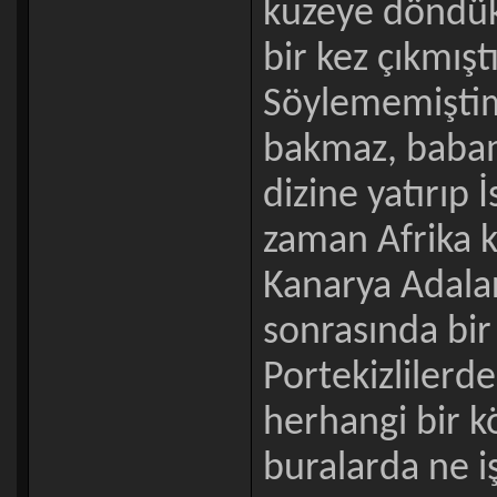
kuzeye döndük
bir kez çıkmış
Söylememiştim
bakmaz, babamı
dizine yatırıp 
zaman Afrika kı
Kanarya Adala
sonrasında bir
Portekizlilerde
herhangi bir k
buralarda ne iş