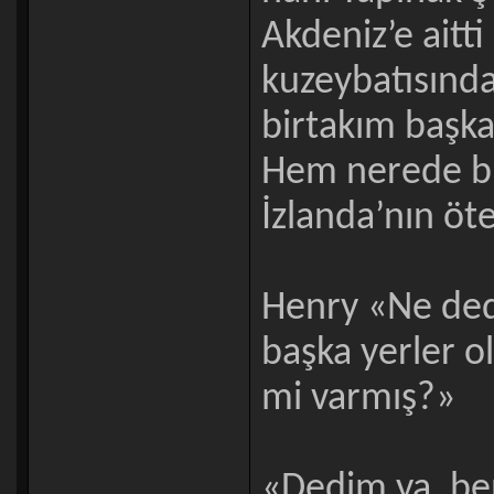
Akdeniz’e aitti
kuzeybatısında
birtakım başka
Hem nerede bil
İzlanda’nın öt
Henry «Ne ded
başka yerler 
mi varmış?»
«Dedim ya, ben