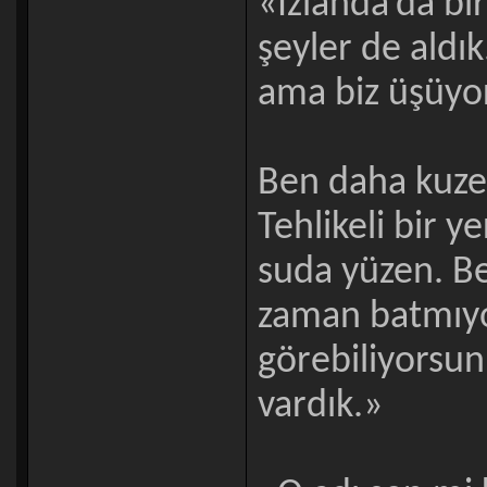
«İzlanda’da bira
şeyler de ald
ama biz üşüyo
Ben daha kuze
Tehlikeli bir y
suda yüzen. Be
zaman batmıyo
görebiliyorsu
vardık.»