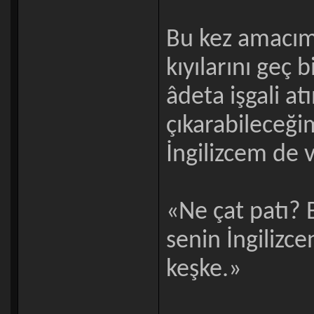
Bu kez amacım
kıyılarını geç 
âdeta işgali at
çıkarabileceği
İngilizcem de v
«Ne çat patı? B
senin İngilizce
keşke.»