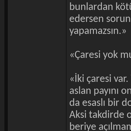
bunlardan kötü
edersen sorun 
yapamazsın.»
«Çaresi yok m
«İki çaresi var
aslan payını o
da esaslı bir 
Aksi takdirde 
beriye açılmam