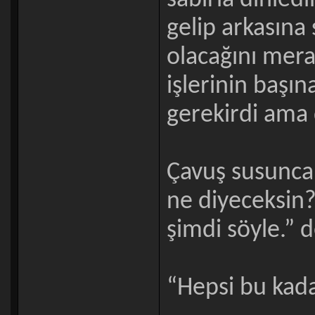
sabırla dinled
gelip arkasına
olacağını mera
işlerinin başı
gerekirdi am
Çavuş susunca
ne diyeceksin?
şimdi söyle.” 
“Hepsi bu kada