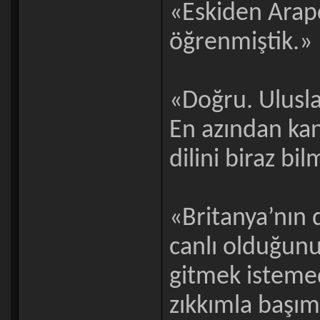
«Eskiden Arapç
öğrenmiştik.»
«Doğru. Ulusla
En azından kan
dilini biraz bil
«Britanya’nın 
canlı olduğu
gitmek istemed
zıkkımla başım