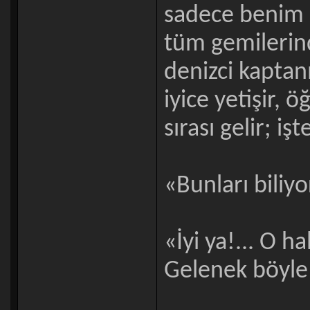
sadece benim 
tüm gemilerind
denizci kaptanı
iyice yetişir, 
sırası gelir; iş
«Bunları biliy
«İyi ya!... O h
Gelenek böyle 