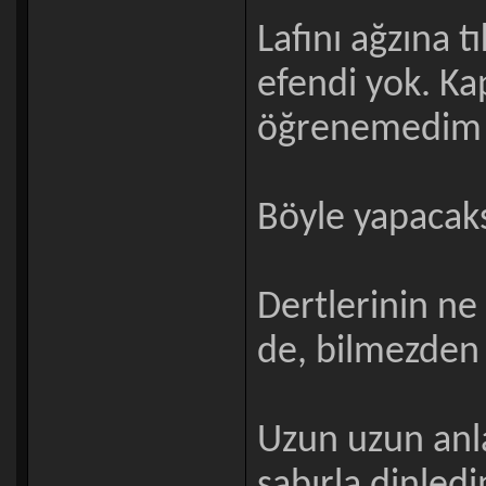
Lafını ağzına 
efendi yok. Ka
öğrenemedim m
Böyle yapacaksı
Dertlerinin n
de, bilmezden 
Uzun uzun anl