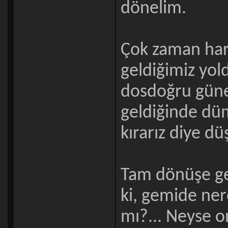
dönelim.
Çok zaman har
geldiğimiz yol
dosdoğru güne
geldiğinde dü
kırarız diye d
Tam dönüşe g
ki, gemide ner
mı?... Neyse o