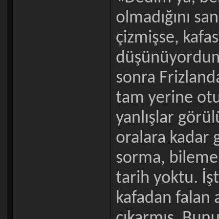
olmadığını san
çizmişse, kaf
düşünüyordum.
sonra Frizlanda
tam yerine otu
yanlışlar görülü
oralara kadar
sorma, bileme
tarih yoktu. İş
kafadan falan
çıkarmış. Bunu