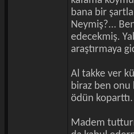
kafama koymuş
bana bir şartla
Neymiş?... Ben
edecekmiş. Yah
araştırmaya g
Al takke ver kü
biraz ben onu 
ödün koparttı.
Madem tutturm