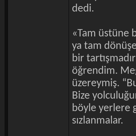
dedi.
«Tam üstüne b
ya tam dönüşe
bir tartışmadı
öğrendim. Meğ
üzereymiş. “B
Bize yolculuğ
böyle yerlere 
sızlanmalar.