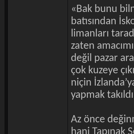
«Bak bunu bil
batısından İsk
limanları tara
zaten amacımız
değil pazar ara
çok kuzeye çık
niçin İzlanda’
yapmak takıldı
Az önce değinm
hani Tapınak Ş