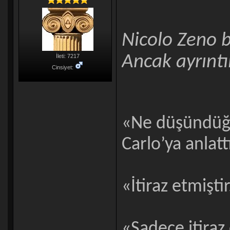
Nicolo Zeno 
Ancak ayrıntı
İleti: 7217
Cinsiyet:
«Ne düşündüğ
Carlo’ya anlatt
«İtiraz etmiştir
«Sadece itiraz