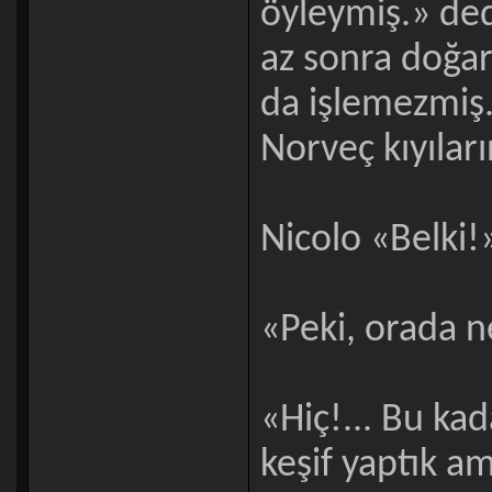
öyleymiş.» ded
az sonra doğarm
da işlemezmiş.
Norveç kıyılar
Nicolo «Belki!»
«Peki, orada n
«Hiç!... Bu kad
keşif yaptık am