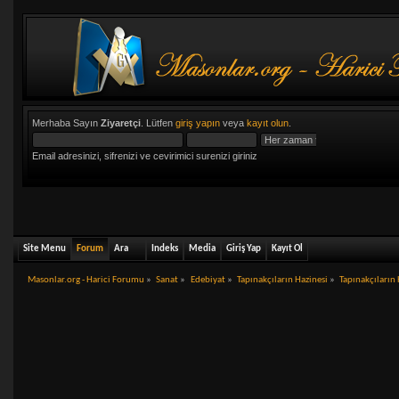
Merhaba Sayın
Ziyaretçi
. Lütfen
giriş yapın
veya
kayıt olun
.
Email adresinizi, sifrenizi ve cevirimici surenizi giriniz
Site Menu
Forum
Ara
Indeks
Media
Giriş Yap
Kayıt Ol
Masonlar.org - Harici Forumu
»
Sanat
»
Edebiyat
»
Tapınakçıların Hazinesi
»
Tapınakçıların 