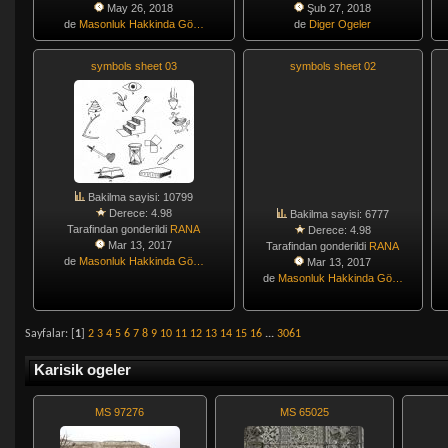
May 26, 2018
Şub 27, 2018
de
Masonluk Hakkinda Gö…
de
Diger Ogeler
symbols sheet 03
symbols sheet 02
Bakilma sayisi: 10799
Derece: 4.98
Bakilma sayisi: 6777
Tarafindan gonderildi
RANA
Derece: 4.98
Mar 13, 2017
Tarafindan gonderildi
RANA
de
Masonluk Hakkinda Gö…
Mar 13, 2017
de
Masonluk Hakkinda Gö…
Sayfalar: [
1
]
2
3
4
5
6
7
8
9
10
11
12
13
14
15
16
...
3061
Karisik ogeler
MS 97276
MS 65025