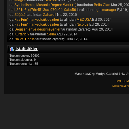
da
image3
tarafindan
Profesör
Nis 21, 2020
da
Symbolism in Masonic Degree Work (1)
tarafindan
Bella Ciao
Mar 25, 20
da
b821d6cef76e4513ccc970d04c0abc56
tarafindan
night manager
Eyl 19,
da
Söğüt2
tarafindan
Zaharoff
Nis 22, 2016
da
Fay Frin'in arkeolojik gezileri
tarafindan
MEDUSA
Eyl 30, 2014
da
Fay Frin'in arkeolojik gezileri
tarafindan
Nicolus
Eyl 28, 2014
da
Değişenler ve değişmeyenler
tarafindan Ziyaretçi Ağu 29, 2014
da
Kurtarıcı?
tarafindan
Selim
Ağu 29, 2014
da
Isa vs. Horus
tarafindan Ziyaretçi Tem 12, 2014
Istatistikler
Toplam ogeler: 30602
Toplam albumler: 9
Toplam yorumlar: 55
Masonlar.Org Medya Galerisi
1.4w ©
SMF
|
SM
Masonlar.or