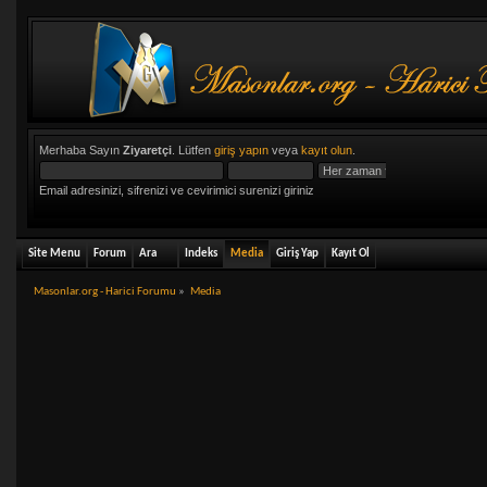
Merhaba Sayın
Ziyaretçi
. Lütfen
giriş yapın
veya
kayıt olun
.
Email adresinizi, sifrenizi ve cevirimici surenizi giriniz
Site Menu
Forum
Ara
Indeks
Media
Giriş Yap
Kayıt Ol
Masonlar.org - Harici Forumu
»
Media