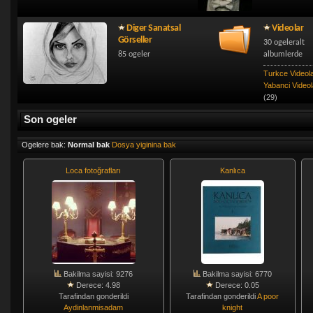
Diger Sanatsal
Videolar
Görseller
30 ogeleralt
85 ogeler
albumlerde
Turkce Videol
Yabanci Videol
(29)
Son ogeler
Ogelere bak:
Normal bak
Dosya yiginina bak
Loca fotoğrafları
Kanlıca
Bakilma sayisi: 9276
Bakilma sayisi: 6770
Derece: 4.98
Derece: 0.05
Tarafindan gonderildi
Tarafindan gonderildi
A poor
Aydinlanmisadam
knight