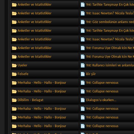
Anketler ve Istatistikler
Ynt: Tarihte Tanışmayı En Çok İst
Anketler ve Istatistikler
Ynt: Isaac Newton? Nicola Tesla
Anketler ve Istatistikler
Ynt: Göz sembolünün anlamı ned
Anketler ve Istatistikler
Ynt: Tarihte Tanışmayı En Çok İst
Anketler ve Istatistikler
Ynt: Isaac Newton? Nicola Tesla
Anketler ve Istatistikler
Ynt: Foruma Uye Olmak Icin Ne K
Anketler ve Istatistikler
Ynt: Foruma Uye Olmak Icin Ne K
Uyeler
Ynt: Kullanıcı isimleri ve anlamla
Felsefe
Bir şiir
Merhaba - Hello - Hallo - Bonjour
Ynt: Collapse nervosus
Merhaba - Hello - Hallo - Bonjour
Ynt: Collapse nervosus
Dilbilim - Belagat
Dialogos’u okurken...
Merhaba - Hello - Hallo - Bonjour
Ynt: Collapse nervosus
Merhaba - Hello - Hallo - Bonjour
Ynt: Collapse nervosus
Merhaba - Hello - Hallo - Bonjour
Ynt: Collapse nervosus