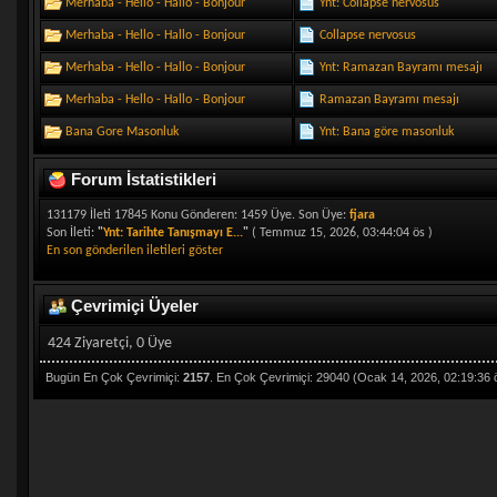
Merhaba - Hello - Hallo - Bonjour
Ynt: Collapse nervosus
Merhaba - Hello - Hallo - Bonjour
Collapse nervosus
Merhaba - Hello - Hallo - Bonjour
Ynt: Ramazan Bayramı mesajı
Merhaba - Hello - Hallo - Bonjour
Ramazan Bayramı mesajı
Bana Gore Masonluk
Ynt: Bana göre masonluk
Forum İstatistikleri
131179 İleti 17845 Konu Gönderen: 1459 Üye. Son Üye:
fjara
Son İleti:
"
Ynt: Tarihte Tanışmayı E...
"
( Temmuz 15, 2026, 03:44:04 ös )
En son gönderilen iletileri göster
Çevrimiçi Üyeler
424 Ziyaretçi, 0 Üye
Bugün En Çok Çevrimiçi:
2157
. En Çok Çevrimiçi: 29040 (Ocak 14, 2026, 02:19:36 