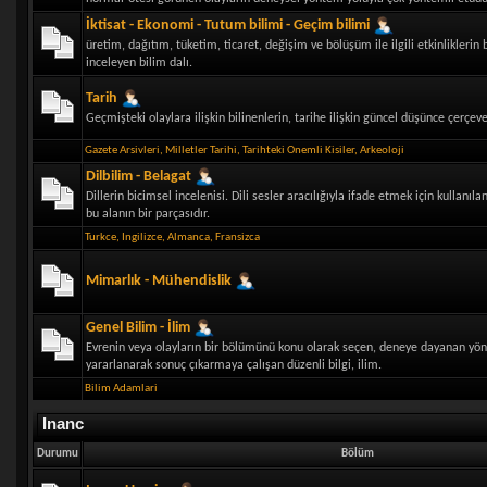
İktisat - Ekonomi - Tutum bilimi - Geçim bilimi
üretim, dağıtım, tüketim, ticaret, değişim ve bölüşüm ile ilgili etkinliklerin b
inceleyen bilim dalı.
Tarih
Geçmişteki olaylara ilişkin bilinenlerin, tarihe ilişkin güncel düşünce çerçe
Gazete Arsivleri
,
Milletler Tarihi
,
Tarihteki Onemli Kisiler
,
Arkeoloji
Dilbilim - Belagat
Dillerin bicimsel incelenisi. Dili sesler aracılığıyla ifade etmek için kullanıl
bu alanın bir parçasıdır.
Turkce
,
Ingilizce
,
Almanca
,
Fransizca
Mimarlık - Mühendislik
Genel Bilim - İlim
Evrenin veya olayların bir bölümünü konu olarak seçen, deneye dayanan yön
yararlanarak sonuç çıkarmaya çalışan düzenli bilgi, ilim.
Bilim Adamlari
Inanc
Durumu
Bölüm