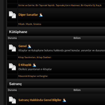
Siirler ve Sairler
,
Bir Tapınak Yapıldı
,
Tapınakçıların Hazinesi
,
Bir Kayıkta Üç Kaçık
Diger Sanatlar
Mizah
,
Muzik
,
Sinema
Kütüphane
Durumu
Bölüm
Genel
Kitaplar ve Kutuphane bolumu hakkında genel konular, yorumlar ve dusunce
Kitap Tanıtımları
,
Kitap Özetleri
E-Kitaplık
Eksiksiz yayınlanan e-kitaplar
Masonik Kitaplar ve Dergiler
Satranç
Durumu
Bölüm
Satranç Hakkinda Genel Bilgiler