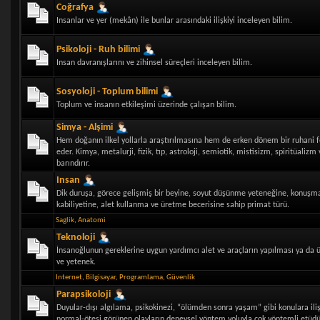
Coğrafya
Insanlar ve yer (mekân) ile bunlar arasındaki ilişkiyi inceleyen bilim.
Psikoloji - Ruh bilimi
Insan davranışlarını ve zihinsel süreçleri inceleyen bilim.
Sosyoloji - Toplum bilimi
Toplum ve insanın etkileşimi üzerinde çalışan bilim.
Simya - Alşimi
Hem doğanın ilkel yollarla araştırılmasına hem de erken dönem bir ruhani fe
eder. Kimya, metalurji, fizik, tıp, astroloji, semiotik, mistisizm, spiritüaliz
barındırır.
Insan
Dik duruşa, görece gelişmiş bir beyine, soyut düşünme yeteneğine, konuşma
kabiliyetine, alet kullanma ve üretme becerisine sahip primat türü.
Saglik
,
Anatomi
Teknoloji
İnsanoğlunun gereklerine uygun yardımcı alet ve araçların yapılması ya da ür
ve yetenek.
Internet
,
Bilgisayar
,
Programlama
,
Güvenlik
Parapsikoloji
Duyular-dışı algılama, psikokinezi, “ölümden sonra yaşam” gibi konulara iliş
normal-ötesi görünen olayların deneysel yöntem yoluyla çok yöntemli etüdü