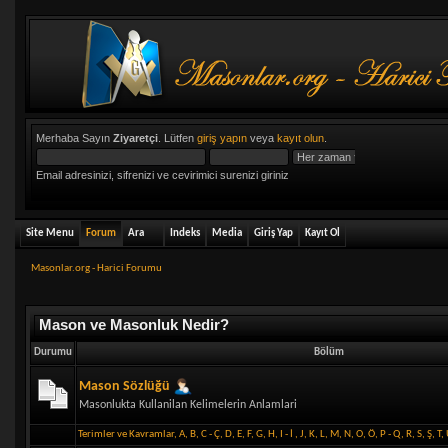
Merhaba Sayın
Ziyaretçi
. Lütfen
giriş yapın
veya
kayıt olun
.
Email adresinizi, sifrenizi ve cevirimici surenizi giriniz
Site Menu
Forum
Ara
Indeks
Media
Giriş Yap
Kayıt Ol
Masonlar.org - Harici Forumu
Mason ve Masonluk Nedir?
Durumu
Bölüm
Mason Sözlüğü
Masonlukta Kullanilan Kelimelerin Anlamlari
Terimler ve Kavramlar
,
A
,
B
,
C - Ç
,
D
,
E
,
F
,
G
,
H
,
I - İ
,
J
,
K
,
L
,
M
,
N
,
O
,
Ö
,
P - Q
,
R
,
S
,
Ş
,
T
,