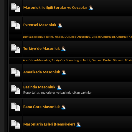
Masonluk ile ilgili Sorular ve Cevaplar
Evrensel Masonluk
Dunya Masonluk Tarihi
,
Yasalar
,
Dusunce Ozgurlugu
,
Vicdan Ozgurlugu
,
Ozgurluk K
Turkiye`de Masonluk
Atatürk ve Masonluk
,
Turkiye`de Masonlugun Tarihi
,
Osmanlı Devleti Dönemi
,
Büyük
Amerikada Masonluk
Basinda Masonluk
Roportajlar, makaleler ve basinda cikan yayinlar
Bana Gore Masonluk
Masonlarin Eşleri (Hemşireler)