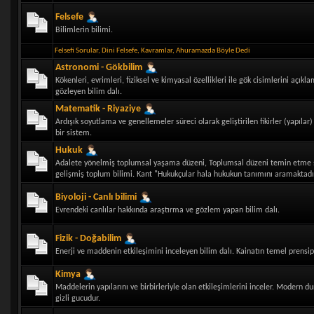
Felsefe
Bilimlerin bilimi.
Felsefi Sorular
,
Dini Felsefe
,
Kavramlar
,
Ahuramazda Böyle Dedi
Astronomi - Gökbilim
Kökenleri, evrimleri, fiziksel ve kimyasal özellikleri ile gök cisimlerini açı
gözleyen bilim dalı.
Matematik - Riyaziye
Ardışık soyutlama ve genellemeler süreci olarak geliştirilen fikirler (yapılar
bir sistem.
Hukuk
Adalete yönelmiş toplumsal yaşama düzeni, Toplumsal düzeni temin etme sa
gelişmiş toplum bilimi. Kant "Hukukçular hala hukukun tanımını aramaktadı
Biyoloji - Canlı bilimi
Evrendeki canlılar hakkında araştırma ve gözlem yapan bilim dalı.
Fizik - Doğabilim
Enerji ve maddenin etkileşimini inceleyen bilim dalı. Kainatın temel prensiple
Kimya
Maddelerin yapılarını ve birbirleriyle olan etkileşimlerini inceler. Modern 
gizli gucudur.