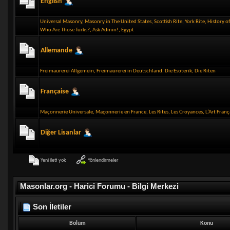
English
Universal Masonry
,
Masonry in The United States
,
Scottish Rite
,
York Rite
,
History o
Who Are Those Turks?
,
Ask Admin!
,
Egypt
Allemande
Freimaurerei Allgemein
,
Freimaurerei in Deutschland
,
Die Esoterik
,
Die Riten
Française
Maçonnerie Universale
,
Maçonnerie en France
,
Les Rites
,
Les Croyances
,
L’Art Franç
Diğer Lisanlar
Yönlendirmeler
Yeni ileti yok
Masonlar.org - Harici Forumu - Bilgi Merkezi
Son İletiler
Bölüm
Konu