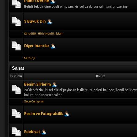
Inanc Uzerine
Belirli tek bir dine bagli olmayan, kisisel ya da sosyal inanclar uzerine
3 Buyuk Din
Yahudilik
,
Hiristiyanlik
,
Islam
Diger Inanclar
Mitoloji
Sanat
Durumu
Bölüm
Benim Siirlerim
20`den fazla kisisel siirini paylasan kisilere, talepleri halinde, kendi belirley
bolumler olusturulacaktir.
Gece Cenapları
Resim ve Fotografcilik
Edebiyat