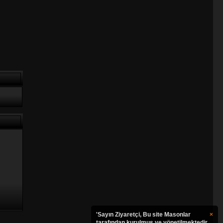
'Sayın Ziyaretçi, Bu site Masonlar
×
tarafından kurulmuş ve yönetilmektedir.