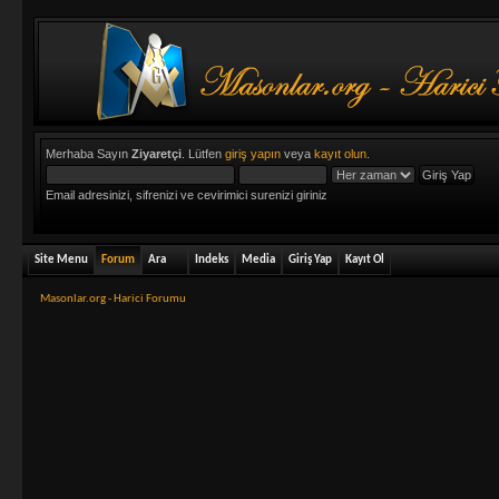
Merhaba Sayın
Ziyaretçi
. Lütfen
giriş yapın
veya
kayıt olun
.
Email adresinizi, sifrenizi ve cevirimici surenizi giriniz
Site Menu
Forum
Ara
Indeks
Media
Giriş Yap
Kayıt Ol
Masonlar.org - Harici Forumu