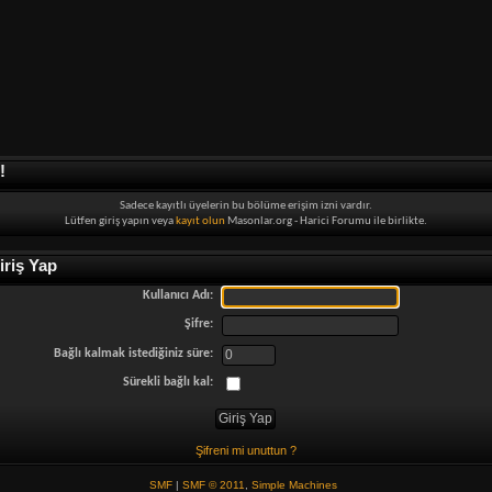
!
Sadece kayıtlı üyelerin bu bölüme erişim izni vardır.
Lütfen giriş yapın veya
kayıt olun
Masonlar.org - Harici Forumu ile birlikte.
riş Yap
Kullanıcı Adı:
Şifre:
Bağlı kalmak istediğiniz süre:
Sürekli bağlı kal:
Şifreni mi unuttun ?
SMF
|
SMF © 2011
,
Simple Machines