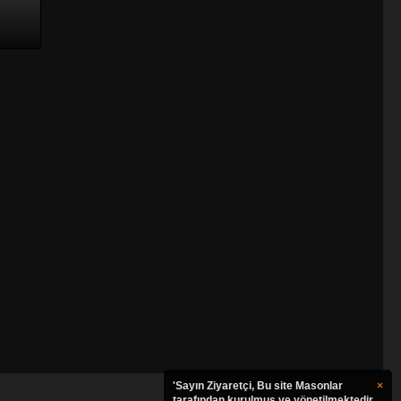
'Sayın Ziyaretçi, Bu site Masonlar
×
tarafından kurulmuş ve yönetilmektedir.