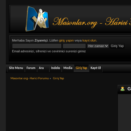
Merhaba Sayın
Ziyaretçi
. Lütfen
giriş yapın
veya
kayıt olun
.
Email adresinizi, sifrenizi ve cevirimici surenizi giriniz
Site Menu
Forum
Ara
Indeks
Media
Giriş Yap
Kayıt Ol
Masonlar.org - Harici Forumu
»
Giriş Yap
Gi