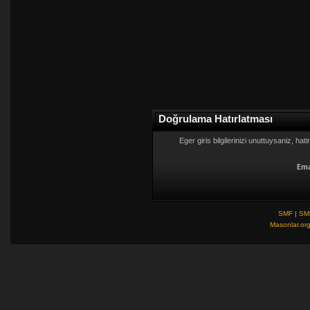
Doğrulama Hatırlatması
Eger giris bilgilerinizi unuttuysaniz, hat
Ema
SMF
|
SM
Masonlar.or