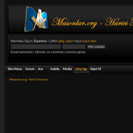
Merhaba Sayın
Ziyaretçi
. Lütfen
giriş yapın
veya
kayıt olun
.
Email adresinizi, sifrenizi ve cevirimici surenizi giriniz
Site Menu
Forum
Ara
Indeks
Media
Giriş Yap
Kayıt Ol
Masonlar.org - Harici Forumu