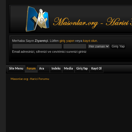
Merhaba Sayın
Ziyaretçi
. Lütfen
giriş yapın
veya
kayıt olun
.
Email adresinizi, sifrenizi ve cevirimici surenizi giriniz
Site Menu
Forum
Ara
Indeks
Media
Giriş Yap
Kayıt Ol
Masonlar.org - Harici Forumu