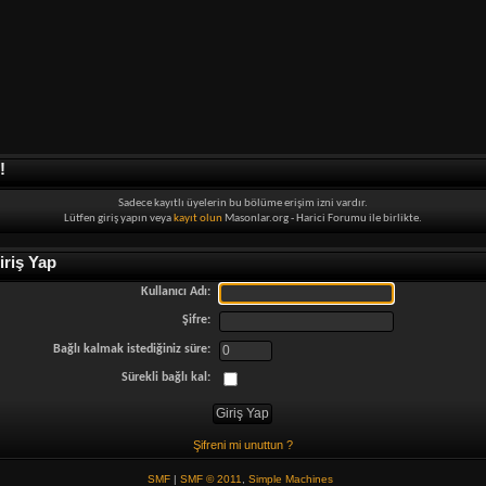
!
Sadece kayıtlı üyelerin bu bölüme erişim izni vardır.
Lütfen giriş yapın veya
kayıt olun
Masonlar.org - Harici Forumu ile birlikte.
riş Yap
Kullanıcı Adı:
Şifre:
Bağlı kalmak istediğiniz süre:
Sürekli bağlı kal:
Şifreni mi unuttun ?
SMF
|
SMF © 2011
,
Simple Machines