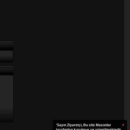
'Sayın Ziyaretçi, Bu site Masonlar
×
tarafından kurulmuş ve yönetilmektedir.