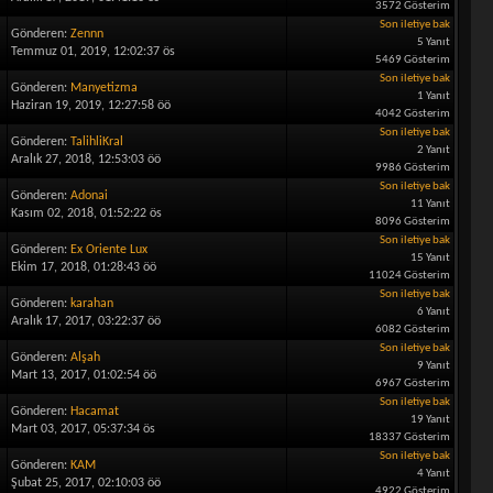
3572 Gösterim
Son iletiye bak
Gönderen:
Zennn
5 Yanıt
Temmuz 01, 2019, 12:02:37 ös
5469 Gösterim
Son iletiye bak
Gönderen:
Manyetizma
1 Yanıt
Haziran 19, 2019, 12:27:58 öö
4042 Gösterim
Son iletiye bak
Gönderen:
TalihliKral
2 Yanıt
Aralık 27, 2018, 12:53:03 öö
9986 Gösterim
Son iletiye bak
Gönderen:
Adonai
11 Yanıt
Kasım 02, 2018, 01:52:22 ös
8096 Gösterim
Son iletiye bak
Gönderen:
Ex Oriente Lux
15 Yanıt
Ekim 17, 2018, 01:28:43 öö
11024 Gösterim
Son iletiye bak
Gönderen:
karahan
6 Yanıt
Aralık 17, 2017, 03:22:37 öö
6082 Gösterim
Son iletiye bak
Gönderen:
Alşah
9 Yanıt
Mart 13, 2017, 01:02:54 öö
6967 Gösterim
Son iletiye bak
Gönderen:
Hacamat
19 Yanıt
Mart 03, 2017, 05:37:34 ös
18337 Gösterim
Son iletiye bak
Gönderen:
KAM
4 Yanıt
Şubat 25, 2017, 02:10:03 öö
4922 Gösterim