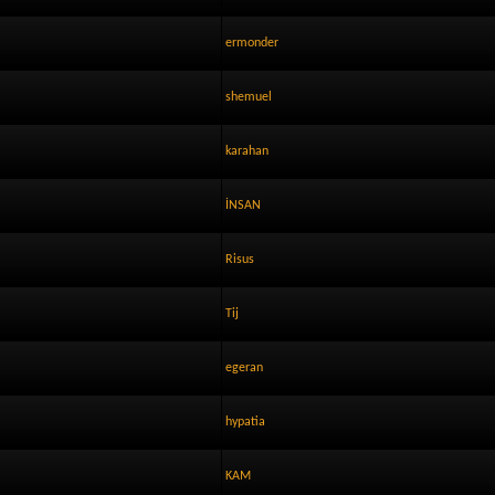
ermonder
shemuel
karahan
İNSAN
Risus
Tij
egeran
hypatia
KAM