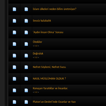
İslam ülkeleri neden bilim üretmiyor?
Sessiz kalabalık
'Aydın İnsan Olma' Sorusu
Ötekiler
«
1
2
»
Doğruluk
«
1
2
»
Nefret Söylemi, Nefret Sucu.
NASIL MÜSLÜMAN OLDUK ?
Konuşan Yaratıklar ve İnsanlar.
«
1
2
»
Platon'un Devlet'inde Ozanlar ve Yazı