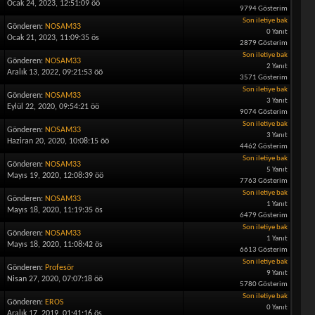
Ocak 24, 2023, 12:51:09 öö
9794 Gösterim
Son iletiye bak
Gönderen:
NOSAM33
0 Yanıt
Ocak 21, 2023, 11:09:35 ös
2879 Gösterim
Son iletiye bak
Gönderen:
NOSAM33
2 Yanıt
Aralık 13, 2022, 09:21:53 öö
3571 Gösterim
Son iletiye bak
Gönderen:
NOSAM33
3 Yanıt
Eylül 22, 2020, 09:54:21 öö
9074 Gösterim
Son iletiye bak
Gönderen:
NOSAM33
3 Yanıt
Haziran 20, 2020, 10:08:15 öö
4462 Gösterim
Son iletiye bak
Gönderen:
NOSAM33
5 Yanıt
Mayıs 19, 2020, 12:08:39 öö
7763 Gösterim
Son iletiye bak
Gönderen:
NOSAM33
1 Yanıt
Mayıs 18, 2020, 11:19:35 ös
6479 Gösterim
Son iletiye bak
Gönderen:
NOSAM33
1 Yanıt
Mayıs 18, 2020, 11:08:42 ös
6613 Gösterim
Son iletiye bak
Gönderen:
Profesör
9 Yanıt
Nisan 27, 2020, 07:07:18 öö
5780 Gösterim
Son iletiye bak
Gönderen:
EROS
0 Yanıt
Aralık 17, 2019, 01:41:16 ös