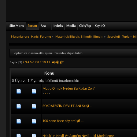
Site Menu
Forum
Ara
Indeks
Media
Giriş Yap
Kayıt Ol
Masonlar.org - Harici Forumu
»
Masonluk Bilgidir. Bilimdir. Ilimdir.
»
Sosyoloji - Toplum bi
Toplum ve insanın etkileşimi üzerinde çalışan bilim.
Sayfa: [
1
]
2
3
4
5
6
7
8
9
10
11
Aşağı git
Konu
0 Üye ve 1 Ziyaretçi bölümü incelemekte.
Mutlu Olmak Neden Bu Kadar Zor?
«
1
2
»
SOKRATES’İN DEVLET ANLAYIŞI ...
100 sene önce söylemişti ...
Haluk’un Nesli Ve Asım’ın Nesli… İki Modelleme