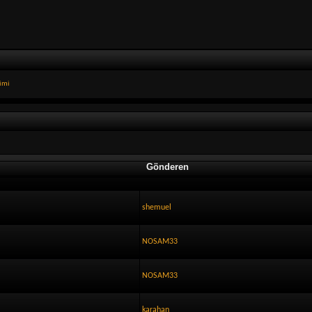
limi
Gönderen
shemuel
NOSAM33
NOSAM33
karahan