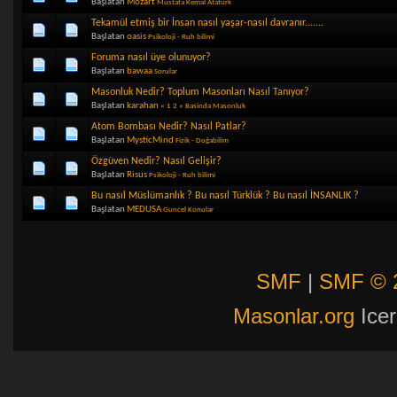
Başlatan
Mozart
Mustafa Kemal Ataturk
Tekamül etmiş bir İnsan nasıl yaşar-nasıl davranır.......
Başlatan
oasis
Psikoloji - Ruh bilimi
Foruma nasıl üye olunuyor?
Başlatan
bawaa
Sorular
Masonluk Nedir? Toplum Masonları Nasıl Tanıyor?
Başlatan
karahan
«
1
2
»
Basinda Masonluk
Atom Bombası Nedir? Nasıl Patlar?
Başlatan
MysticMind
Fizik - Doğabilim
Özgüven Nedir? Nasıl Gelişir?
Başlatan
Risus
Psikoloji - Ruh bilimi
Bu nasıl Müslümanlık ? Bu nasıl Türklük ? Bu nasıl İNSANLIK ?
Başlatan
MEDUSA
Guncel Konular
SMF
|
SMF © 
Masonlar.org
Icer