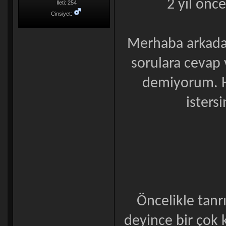
2 yıl önc
İleti: 254
Cinsiyet:
Merhaba arkada
sorulara cevap
demiyorum. H
isters
Öncelikle tanrı
deyince bir çok k