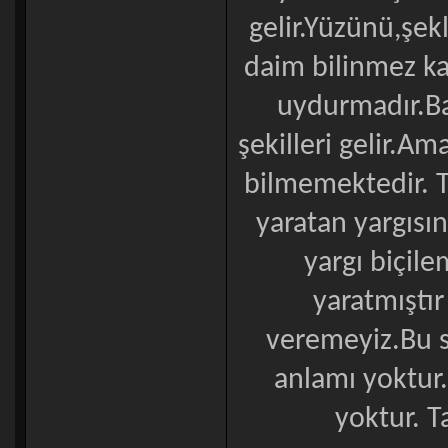
gelir.Yüzünü,şek
daim bilinmez kal
uydurmadır.Baz
şekilleri gelir.A
bilmemektedir. Ta
yaratan yargısın
yargı biçile
yaratmıştı
veremeyiz.Bu s
anlamı yoktur.
yoktur. T