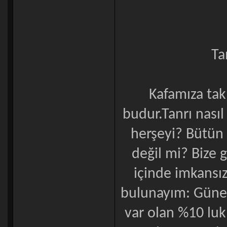
Ta
Kafamıza tak
budur.Tanrı nasıl
herşeyi? Bütün 
değil mi? Bize 
içinde imkansı
bulunayım: Güneş 
var olan %10 luk