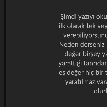
Şimdi yazıyı ok
ilk olarak tek v
verebiliyorsunu
Neden derseniz h
değer birşey ya
yarattığı tanrıda
eş değer hiç bir
yaratılmaz,yara
olur