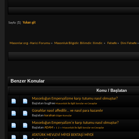
Sayfa: [
1
]
Yukarı git
Masonlar.org - Harici Forumu
»
Masonluk Bilgidir. Bilimdir. Ilimdir.
»
Felsefe
»
Dini Felsefe
»
Benzer Konular
Konu / Başlatan
Masonluğun Emperyalizme karşı tutumu nasıl olmuştur?
Başlatan bugfree
Masonluk ile ilgili Sorular ve Cevaplar
Günahlar nasıl affedilir… ve nasıl para kazanılır
Başlatan
karahan
Diger Konular
Masonluğun Emperyalizm'e karşı tutumu nasıl olmuştur?
Başlatan
ADAM
«
1
2
»
Masonluk ile ilgili Sorular ve Cevaplar
ATATÜRK MEVLEVİ MİYDİ BEKTAŞİ MİYDİ