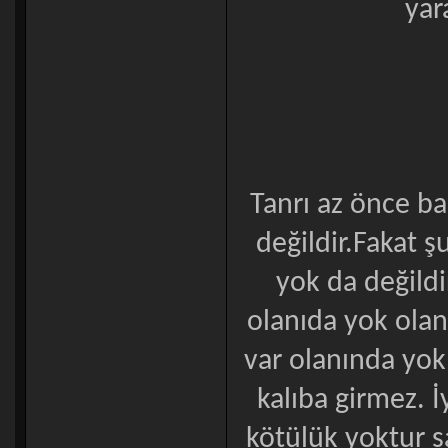
yar
Tanrı az önce bah
değildir.Fakat ş
yok da değildir
olanıda yok ola
var olanında yok
kalıba girmez. İy
kötülük yoktur sa