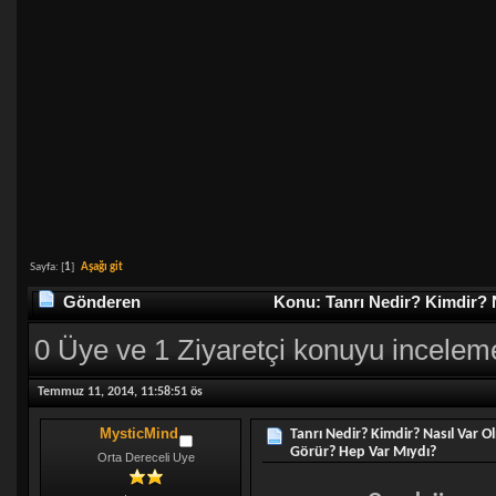
Sayfa: [
1
]
Aşağı git
Gönderen
Konu: Tanrı Nedir? Kimdir? 
sayısı 8296 defa)
0 Üye ve 1 Ziyaretçi konuyu incelem
Temmuz 11, 2014, 11:58:51 ös
MysticMind
Tanrı Nedir? Kimdir? Nasıl Var O
Görür? Hep Var Mıydı?
Orta Dereceli Uye