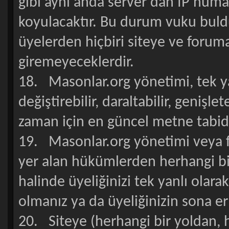
gibi aynı anda server dan İP numa
koyulacaktır. Bu durum vuku buldu
üyelerden hiçbiri siteye ve foruma
giremeyeceklerdir.
18. Masonlar.org yönetimi, tek y
değiştirebilir, daraltabilir, genişle
zaman için en güncel metne tabidi
19. Masonlar.org yönetimi veya f
yer alan hükümlerden herhangi bi
halinde üyeliğinizi tek yanlı olara
olmanız ya da üyeliğinizin sona er
20. Siteye (herhangi bir yoldan, 