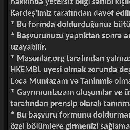
hakkında yetersiz bilgi sahibi kişi
Kardeş'imiz tarafından davet edi
* Bu formda doldurduğunuz bütün bi
* Başvurunuzu yaptıktan sonra ar
uzayabilir.
* Masonlar.org tarafından yalnı
HKEMBL uyesi olmak zorunda degi
Loca Muntazam ve Taninmis olma
* Gayrımuntazam oluşumlar ve üy
tarafından prensip olarak tanınm
* Bu başvuru formunu doldurmanı
özel bölümlere girmenizi sağlama