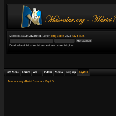
Merhaba Sayın
Ziyaretçi
. Lütfen
giriş yapın
veya
kayıt olun
.
Email adresinizi, sifrenizi ve cevirimici surenizi giriniz
Site Menu
Forum
Ara
Indeks
Media
Giriş Yap
Kayıt Ol
Masonlar.org - Harici Forumu
»
Kayıt Ol