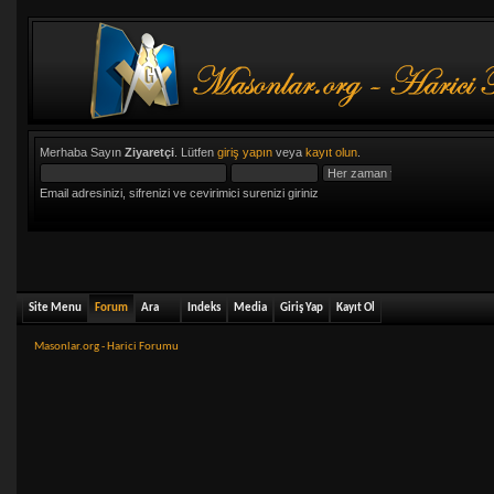
Merhaba Sayın
Ziyaretçi
. Lütfen
giriş yapın
veya
kayıt olun
.
Email adresinizi, sifrenizi ve cevirimici surenizi giriniz
Site Menu
Forum
Ara
Indeks
Media
Giriş Yap
Kayıt Ol
Masonlar.org - Harici Forumu