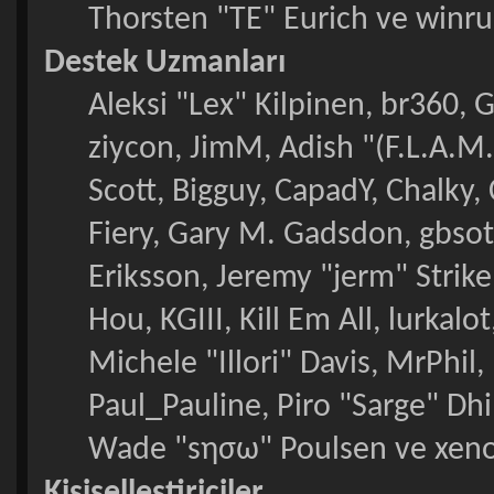
Thorsten "TE" Eurich ve winru
Destek Uzmanları
Aleksi "Lex" Kilpinen, br360, 
ziycon, JimM, Adish "(F.L.A.M.
Scott, Bigguy, CapadY, Chalky,
Fiery, Gary M. Gadsdon, gbso
Eriksson, Jeremy "jerm" Strik
Hou, KGIII, Kill Em All, lurkal
Michele "Illori" Davis, MrPhil,
Paul_Pauline, Piro "Sarge" Dh
Wade "sησω" Poulsen ve xeno
Kişiselleştiriciler