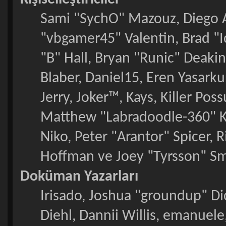
Sami "SychO" Mazouz, Diego 
"vbgamer45" Valentin, Brad
"B" Hall, Bryan "Runic" Deaki
Blaber, Daniel15, Eren Yasark
Jerry, Joker™, Kays, Killer P
Matthew "Labradoodle-360" Ke
Niko, Peter "Arantor" Spicer, 
Hoffman ve Joey "Tyrsson" Sm
Doküman Yazarları
Irisado, Joshua "groundup" Dic
Diehl, Dannii Willis, emanuel