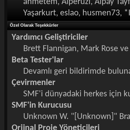
ahmetem, Alperuzi, Alpay Tayf
Yaşarkurt, eslao, husmen73, *
Özel Olarak Teşekkürler
Yardımcı Geliştiriciler
Brett Flannigan, Mark Rose v
Beta Tester'lar
Devamlı geri bildirimde bulunan
Çevirmenler
SMF'i dünyadaki herkes için kull
SMF'in Kurucusu
Unknown W. "[Unknown]" Bra
Orjinal Proje Yöneticileri