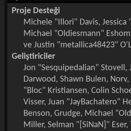
Proje Desteği
Michele "Illori" Davis, Jessic
Michael "Oldiesmann" Eshom
ve Justin "metallica48423" O'
Geliştiriciler
Jon "Sesquipedalian" Stovell,
Darwood, Shawn Bulen, Norv, 
"Bloc" Kristiansen, Colin Sch
Visser, Juan "JayBachatero" H
Benson, Grudge, Michael "Ol
Miller, Selman "[SiNaN]" Eser,