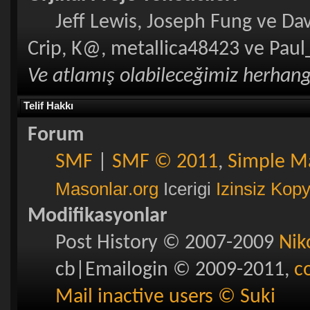
Jeff Lewis, Joseph Fung ve Da
Crip, K@, metallica48423 ve Paul
Ve atlamış olabileceğimiz herhangi
Telif Hakkı
Forum
SMF
|
SMF © 2011
,
Simple M
Masonlar.org
Icerigi
Izinsiz Kop
Modifikasyonlar
Post History © 2007-2009
Nik
cb|Emailogin © 2009-2011,
c
Mail inactive users © Suki