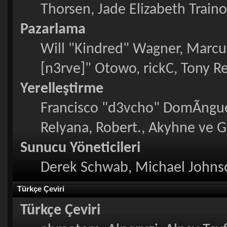
Thorsen, Jade Elizabeth Train
Pazarlama
Will "Kindred" Wagner, Marcu
[n3rve]" Otowo, rickC, Tony R
Yerelleştirme
Francisco "d3vcho" DomÃ­ngue
Relyana, Robert., Akyhne ve 
Sunucu Yöneticileri
Derek Schwab, Michael Johnso
Türkçe Çeviri
Türkçe Çeviri